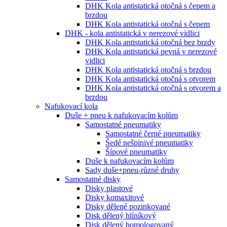
DHK Kola antistatická otočná s čepem a
brzdou
DHK Kola antistatická otočná s čepem
DHK - kola antistatická v nerezové vidlici
DHK Kola antistatická otočná bez brzdy
DHK Kola antistatická pevná v nerezové
vidlici
DHK Kola antistatická otočná s brzdou
DHK Kola antistatická otočná s otvorem
DHK Kola antistatická otočná s otvorem a
brzdou
Nafukovací kola
Duše + pneu k nafukovacím kolům
Samostatné pneumatiky
Samostatné černé pneumatiky
Šedé nešpinivé pneumatiky
Šípové pneumatiky
Duše k nafukovacím kolům
Sady duše+pneu-různé druhy
Samostatné disky
Disky plastové
Disky komaxitové
Disky dělené pozinkované
Disk dělený hlíníkový
Disk dělený homologovaný