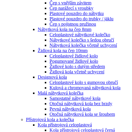
Čep s vnějším závitem
Čep narážecí s vroubky
Plastové pouzdro do nábytku
Plastové pouzdro do trubky / jäklu
Čep s pojistnou pružinou
Nábytková kola na čep 8mm
Celoplastové nábytkové kolečko
Nábytkové kolečko s šedou obručí
Nábytková kolečka včetně uchycení
Židlová kola na čep 10mm
Celoplastové židlové kolo
Pogumované židlové kolo
Židlové kolo s dutým středem
Židlová kola včetně uchycení
Designová kola
Celoplastové kolo s gumovou obručí
Kulová a chromovaná nábytková kola
Malá nábytková kolečka
Samostatné nábytkové kola
Otočná nábytková kola bez brzdy
Pevná nábytková kola
Otočná nábytková kola se šroubem
Přístrojová kola a kolečka
Kola přístrojová celoplastová
Kola přístrojová celoplastová černá