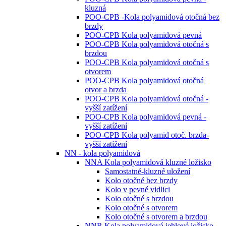
kluzná
POO-CPB -Kola polyamidová otočná bez
brzdy
POO-CPB Kola polyamidová pevná
POO-CPB Kola polyamidová otočná s
brzdou
POO-CPB Kola polyamidová otočná s
otvorem
POO-CPB Kola polyamidová otočná
otvor a brzda
POO-CPB Kola polyamidová otočná -
vyšší zatížení
POO-CPB Kola polyamidová pevná -
vyšší zatížení
POO-CPB Kola polyamid otoč. brzda-
vyšší zatížení
NN - kola polyamidová
NNA Kola polyamidová kluzné ložisko
Samostatné-kluzné uložení
Kolo otočné bez brzdy
Kolo v pevné vidlici
Kolo otočné s brzdou
Kolo otočné s otvorem
Kolo otočné s otvorem a brzdou
NNR Kola polyamidová jehlové ložisko