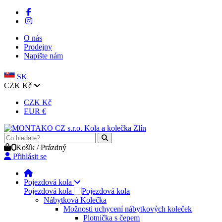
O nás
Prodejny
Napište nám
SK
CZK Kč
CZK Kč
EUR €
0
Košík
/
Prázdný
Přihlásit se
Pojezdová kola
Pojezdová kola
Nábytková Kolečka
Možnosti uchycení nábytkových koleček
Plotnička s čepem