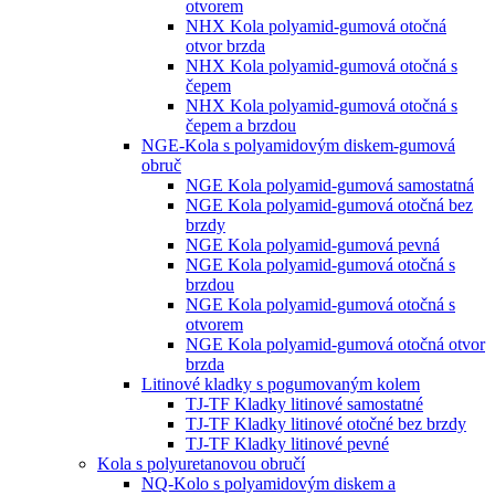
otvorem
NHX Kola polyamid-gumová otočná
otvor brzda
NHX Kola polyamid-gumová otočná s
čepem
NHX Kola polyamid-gumová otočná s
čepem a brzdou
NGE-Kola s polyamidovým diskem-gumová
obruč
NGE Kola polyamid-gumová samostatná
NGE Kola polyamid-gumová otočná bez
brzdy
NGE Kola polyamid-gumová pevná
NGE Kola polyamid-gumová otočná s
brzdou
NGE Kola polyamid-gumová otočná s
otvorem
NGE Kola polyamid-gumová otočná otvor
brzda
Litinové kladky s pogumovaným kolem
TJ-TF Kladky litinové samostatné
TJ-TF Kladky litinové otočné bez brzdy
TJ-TF Kladky litinové pevné
Kola s polyuretanovou obručí
NQ-Kolo s polyamidovým diskem a