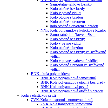
Samostatné-jehlové ložisko
Kolo otočné bez brzdy
Kolo v pevné vidlici
Kolo otočné s brzdou
Kolo otočné s otvorem
kolo otočné s otvorem a brzdou
NNK Kola polyamidová kuličkové ložisko
Samostatné-kuličkové ložisko
Kolo otočné bez brzdy
Kolo v pevné vidlici
Kolo otočné s brzdou
Kolo otočné bez brzdy ve svařované
vidlici
Kolo v pevné svařované vidlici
Kolo otočné s brzdou ve svařované
vidlici
BNK - kola polyamidová
BNK Kola polyamidová samostatná
BNK Kola polyamidová otočná bez brzdy
BNK Kola polyamidová pevná
BNK Kola polyamidová otočná s brzdou
Kola s elastickou pryží
ZVK-Kola transportní s gumovou obručí
ZVK Kola transportní samostatná