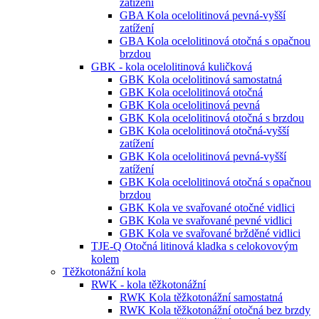
zatížení
GBA Kola ocelolitinová pevná-vyšší
zatížení
GBA Kola ocelolitinová otočná s opačnou
brzdou
GBK - kola ocelolitinová kuličková
GBK Kola ocelolitinová samostatná
GBK Kola ocelolitinová otočná
GBK Kola ocelolitinová pevná
GBK Kola ocelolitinová otočná s brzdou
GBK Kola ocelolitinová otočná-vyšší
zatížení
GBK Kola ocelolitinová pevná-vyšší
zatížení
GBK Kola ocelolitinová otočná s opačnou
brzdou
GBK Kola ve svařované otočné vidlici
GBK Kola ve svařované pevné vidlici
GBK Kola ve svařované bržděné vidlici
TJE-Q Otočná litinová kladka s celokovovým
kolem
Těžkotonážní kola
RWK - kola těžkotonážní
RWK Kola těžkotonážní samostatná
RWK Kola těžkotonážní otočná bez brzdy