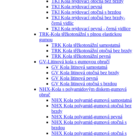
TKI Kola rejdovací otočná bez brzdy
TKI Kola rejdovací pevná
TKI Kola rejdovací otočná s brzdou
TKI Kola rejdovací otočná bez brzdy-
černá vidlic
TKI Kola rejdovací pevná - černá vidlice
TRK-Kola těžkotonážní s plnou elastickou
gumou
TRK Kola těžkotonážní samostatná
TRK Kola těžkotonážní otočná bez brzdy
TRK Kola těžkotonážní pevná
GV-Litinová kola s gumovou obručí
GV Kola litinová samostatná
GV Kola litinová otočná bez brzdy
GV Kola litinová pevná
GV Kola litinová otočná s brzdou
NHX-Kola s polyamidovým diskem-gumová
obruč
NHX Kola polyamid-gumová samostatná
NHX Kola polyamid-gumová otočná bez
brzdy
NHX Kola polyamid-gumová pevná
NHX Kola polyamid-gumová otočná s
brzdou
NHX Kola polyamid-gumová otočná s