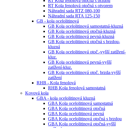
RT Kola fenolová otočná s brzdou
RT Kola fenolová otočná s otvorem
Náhradní sada RTZ 080-100
Náhradní sada RTA 125-150
GB - kola ocelolitinová
GB Kola ocelolitinová samostatná-kluzná
GB Kola ocelolitinová otočná-kluzná
GB Kola ocelolitinová pevná-kluzná
GB Kola ocelolitinová otočná s brzdou-
kluzná
GB Kola ocelolitinová otoč.-vyšší zatížení-
kluz.
GB Kola ocelolitinová pevná-vyšší
zatížení-kluz.
GB Kola ocelolitinová otoč. brzda-vyšší
zatížení
RHB - Kola fenolová
RHB Kola fenolová samostatná
Kovová kola
GBA - kola ocelolitinová kluzná
GBA Kola ocelolitinová samostatná
GBA Kola ocelolitinová otočná
GBA Kola ocelolitinová pevná
GBA Kola ocelolitinová otočná s brzdou
GBA Kola ocelolitinová otočná-vyšší