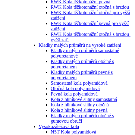
RWK Kola těžkotonážní pevná
RWK Kola těžkotonážní otočná s brzdou
RWK Kola těžkotonážní otočná pro vyšší
zatížení
RWK Kola těžkotonážní pevná pro vyšší
zatížení
RWK Kola těžkotonážní otočná s brzdou-
vyšší zať.
Kladky malých průměrů na vysoké zatížení
Kladky malých průměrů samostatné
polyuretanové
Kladky malých průměrů otočné s
polyuretanem
Kladky malých průměrů pevné s
polyuretanem
Samostatná kola polyamidová
Otočná kola polyamidová
Pevná kola polyamidová
Kola z hliníkové slitiny samostatná
Kola z hliníkové slitiny otočná
Kola z hliníkové slitiny pevná
Kladky malých průměrů otočné s
gumovou obručí
Vysokozátěžová kola
N5T Kola polyamidová