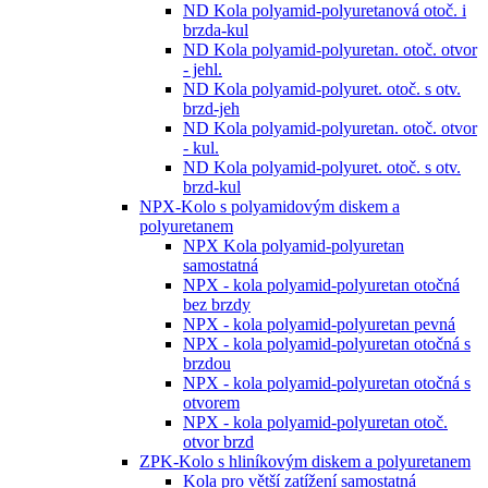
ND Kola polyamid-polyuretanová otoč. i
brzda-kul
ND Kola polyamid-polyuretan. otoč. otvor
- jehl.
ND Kola polyamid-polyuret. otoč. s otv.
brzd-jeh
ND Kola polyamid-polyuretan. otoč. otvor
- kul.
ND Kola polyamid-polyuret. otoč. s otv.
brzd-kul
NPX-Kolo s polyamidovým diskem a
polyuretanem
NPX Kola polyamid-polyuretan
samostatná
NPX - kola polyamid-polyuretan otočná
bez brzdy
NPX - kola polyamid-polyuretan pevná
NPX - kola polyamid-polyuretan otočná s
brzdou
NPX - kola polyamid-polyuretan otočná s
otvorem
NPX - kola polyamid-polyuretan otoč.
otvor brzd
ZPK-Kolo s hliníkovým diskem a polyuretanem
Kola pro větší zatížení samostatná