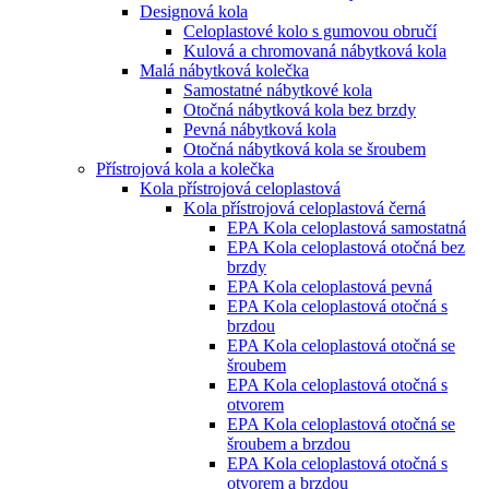
Designová kola
Celoplastové kolo s gumovou obručí
Kulová a chromovaná nábytková kola
Malá nábytková kolečka
Samostatné nábytkové kola
Otočná nábytková kola bez brzdy
Pevná nábytková kola
Otočná nábytková kola se šroubem
Přístrojová kola a kolečka
Kola přístrojová celoplastová
Kola přístrojová celoplastová černá
EPA Kola celoplastová samostatná
EPA Kola celoplastová otočná bez
brzdy
EPA Kola celoplastová pevná
EPA Kola celoplastová otočná s
brzdou
EPA Kola celoplastová otočná se
šroubem
EPA Kola celoplastová otočná s
otvorem
EPA Kola celoplastová otočná se
šroubem a brzdou
EPA Kola celoplastová otočná s
otvorem a brzdou