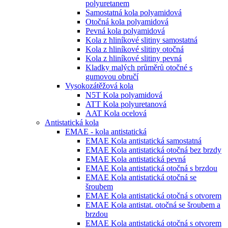
polyuretanem
Samostatná kola polyamidová
Otočná kola polyamidová
Pevná kola polyamidová
Kola z hliníkové slitiny samostatná
Kola z hliníkové slitiny otočná
Kola z hliníkové slitiny pevná
Kladky malých průměrů otočné s
gumovou obručí
Vysokozátěžová kola
N5T Kola polyamidová
ATT Kola polyuretanová
AAT Kola ocelová
Antistatická kola
EMAE - kola antistatická
EMAE Kola antistatická samostatná
EMAE Kola antistatická otočná bez brzdy
EMAE Kola antistatická pevná
EMAE Kola antistatická otočná s brzdou
EMAE Kola antistatická otočná se
šroubem
EMAE Kola antistatická otočná s otvorem
EMAE Kola antistat. otočná se šroubem a
brzdou
EMAE Kola antistatická otočná s otvorem