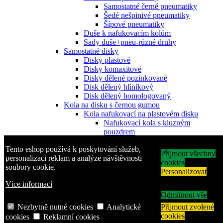
Samostatné černé pneumatiky
Šedé nešpinivé pneumatiky
Šípové pneumatiky
Duše k nafukovacím kolům
Sady duše+pneu-různé druhy
Samostatné disky
Disky plastové
Disky komaxitové
Disky dělené pozinkované
Disk dělený hlíníkový
Disk dělený homologovaný
Kola na disku s černou gumou
Kola nafukovací na plastovém disku
Nafukovací kola s kluzným
pouzdrem
nafukovací kola s jehlovým
Tento eshop používá k poskytování služeb,
ložiskem
Přijmout všechny
personalizaci reklam a analýze návštěvnosti
Nafukovací kola s kuličkovým
cookies
soubory cookie.
ložiskem
Personalizovat
Kola nafukovací na plechovém disku
Více informací
Nafukovací kola s kluzným
pouzdrem
Odmítnout vše
Nafukovací kola s jehlovým
Nezbytně nutné cookies
Analytické
Přijmout zvolené
ložiskem
cookies
cookies
Reklamní cookies
Nafukovací kola s kuličkovým