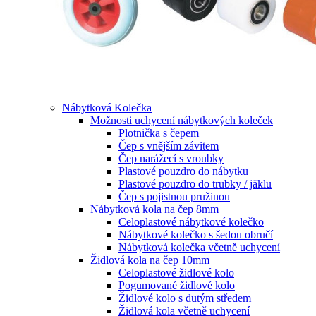
Nábytková Kolečka
Možnosti uchycení nábytkových koleček
Plotnička s čepem
Čep s vnějším závitem
Čep narážecí s vroubky
Plastové pouzdro do nábytku
Plastové pouzdro do trubky / jäklu
Čep s pojistnou pružinou
Nábytková kola na čep 8mm
Celoplastové nábytkové kolečko
Nábytkové kolečko s šedou obručí
Nábytková kolečka včetně uchycení
Židlová kola na čep 10mm
Celoplastové židlové kolo
Pogumované židlové kolo
Židlové kolo s dutým středem
Židlová kola včetně uchycení