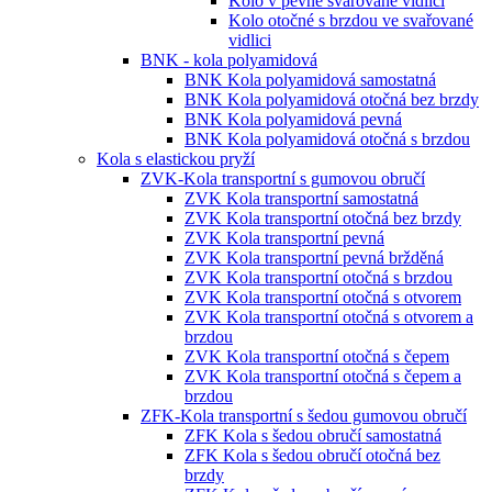
Kolo v pevné svařované vidlici
Kolo otočné s brzdou ve svařované
vidlici
BNK - kola polyamidová
BNK Kola polyamidová samostatná
BNK Kola polyamidová otočná bez brzdy
BNK Kola polyamidová pevná
BNK Kola polyamidová otočná s brzdou
Kola s elastickou pryží
ZVK-Kola transportní s gumovou obručí
ZVK Kola transportní samostatná
ZVK Kola transportní otočná bez brzdy
ZVK Kola transportní pevná
ZVK Kola transportní pevná bržděná
ZVK Kola transportní otočná s brzdou
ZVK Kola transportní otočná s otvorem
ZVK Kola transportní otočná s otvorem a
brzdou
ZVK Kola transportní otočná s čepem
ZVK Kola transportní otočná s čepem a
brzdou
ZFK-Kola transportní s šedou gumovou obručí
ZFK Kola s šedou obručí samostatná
ZFK Kola s šedou obručí otočná bez
brzdy