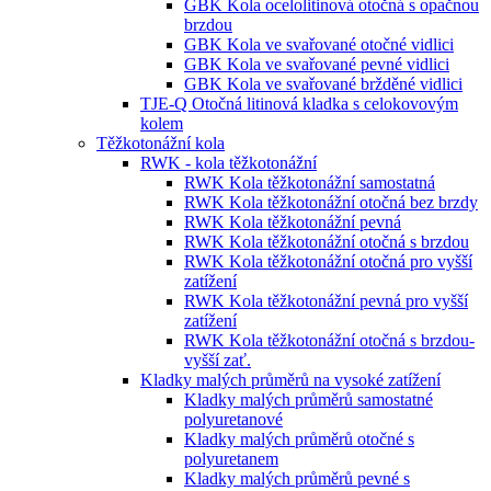
GBK Kola ocelolitinová otočná s opačnou
brzdou
GBK Kola ve svařované otočné vidlici
GBK Kola ve svařované pevné vidlici
GBK Kola ve svařované bržděné vidlici
TJE-Q Otočná litinová kladka s celokovovým
kolem
Těžkotonážní kola
RWK - kola těžkotonážní
RWK Kola těžkotonážní samostatná
RWK Kola těžkotonážní otočná bez brzdy
RWK Kola těžkotonážní pevná
RWK Kola těžkotonážní otočná s brzdou
RWK Kola těžkotonážní otočná pro vyšší
zatížení
RWK Kola těžkotonážní pevná pro vyšší
zatížení
RWK Kola těžkotonážní otočná s brzdou-
vyšší zať.
Kladky malých průměrů na vysoké zatížení
Kladky malých průměrů samostatné
polyuretanové
Kladky malých průměrů otočné s
polyuretanem
Kladky malých průměrů pevné s