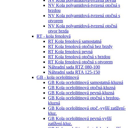
NV Kola polyamidová-tvrzená pevná
NV Kola polyamidová-tvrzená otočná s
brzdou
NV Kola polyamidová-tvrzená otočná s
otvorem
NV Kola polyamidová-tvrzená otočná
otvor brzda
RT - kola fenolová
RT Kola fenolová samostatná
RT Kola fenolová otočná bez brzdy
RT Kola fenolová pevná
RT Kola fenolová otočná s brzdou
RT Kola fenolová otočná s otvorem
Náhradní sada RTZ 080-100
Náhradní sada RTA 125-150
GB - kola ocelolitinová
GB Kola ocelolitinová samostatná-kluzná
GB Kola ocelolitinová otočná-kluzná
GB Kola ocelolitinová pevná-kluzná
GB Kola ocelolitinová otočná s brzdou-
kluzná
GB Kola ocelolitinová otoč.-vyšší zatížení-
kluz.
GB Kola ocelolitinová pevná-vyšší
zatížení-kluz.