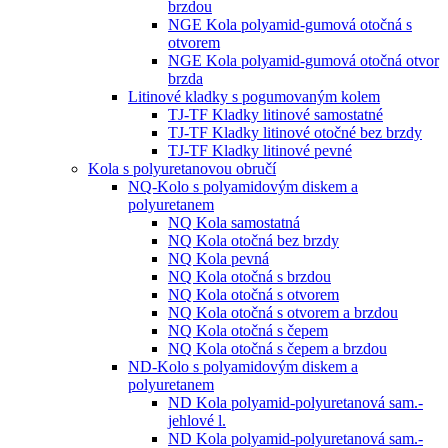
brzdou
NGE Kola polyamid-gumová otočná s
otvorem
NGE Kola polyamid-gumová otočná otvor
brzda
Litinové kladky s pogumovaným kolem
TJ-TF Kladky litinové samostatné
TJ-TF Kladky litinové otočné bez brzdy
TJ-TF Kladky litinové pevné
Kola s polyuretanovou obručí
NQ-Kolo s polyamidovým diskem a
polyuretanem
NQ Kola samostatná
NQ Kola otočná bez brzdy
NQ Kola pevná
NQ Kola otočná s brzdou
NQ Kola otočná s otvorem
NQ Kola otočná s otvorem a brzdou
NQ Kola otočná s čepem
NQ Kola otočná s čepem a brzdou
ND-Kolo s polyamidovým diskem a
polyuretanem
ND Kola polyamid-polyuretanová sam.-
jehlové l.
ND Kola polyamid-polyuretanová sam.-