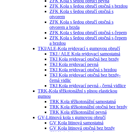
ZFK Kola s šedou obručí pevná
ZFK Kola s šedou obručí otočná s brzdou
ZFK Kola s šedou obručí otočná s
otvorem
ZFK Kola s šedou obručí otočná s
otvorem a brzda
ZFK Kola s šedou obručí otočná s čepem
ZFK Kola s šedou obručí otočná s čepem
a brzdou
TKI/ALE-Kola rejdovací s gumovou obručí
TKI / ALE Kola rejdovací samostatná
TKI Kola rejdovací otočná bez brzdy
TKI Kola rejdovací pevná
TKI Kola rejdovací otočná s brzdou
TKI Kola rejdovací otočná bez brzdy-
černá vidlic
TKI Kola rejdovací pevná - černá vidlice
TRK-Kola těžkotonážní s plnou elastickou
gumou
TRK Kola těžkotonážní samostatná
TRK Kola těžkotonážní otočná bez brzdy
TRK Kola těžkotonážní pevná
GV-Litinová kola s gumovou obručí
GV Kola litinová samostatná
GV Kola litinová otočná bez brzdy