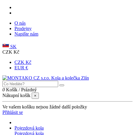
O nás
Prodejny
Napište nám
SK
CZK Kč
CZK Kč
EUR €
0
Košík
/
Prázdný
Nákupní košík
×
Ve vašem košíku nejsou žádné další položky
Přihlásit se
Pojezdová kola
Pojezdová kola