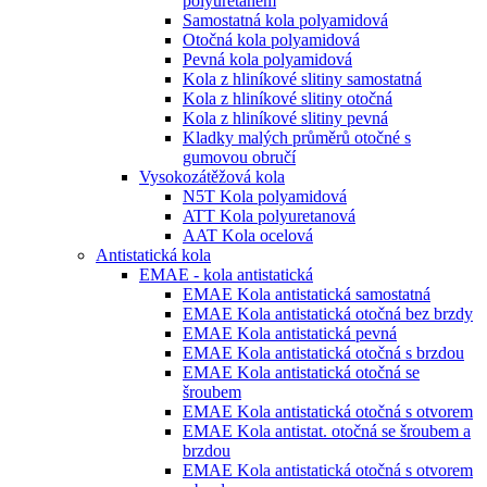
polyuretanem
Samostatná kola polyamidová
Otočná kola polyamidová
Pevná kola polyamidová
Kola z hliníkové slitiny samostatná
Kola z hliníkové slitiny otočná
Kola z hliníkové slitiny pevná
Kladky malých průměrů otočné s
gumovou obručí
Vysokozátěžová kola
N5T Kola polyamidová
ATT Kola polyuretanová
AAT Kola ocelová
Antistatická kola
EMAE - kola antistatická
EMAE Kola antistatická samostatná
EMAE Kola antistatická otočná bez brzdy
EMAE Kola antistatická pevná
EMAE Kola antistatická otočná s brzdou
EMAE Kola antistatická otočná se
šroubem
EMAE Kola antistatická otočná s otvorem
EMAE Kola antistat. otočná se šroubem a
brzdou
EMAE Kola antistatická otočná s otvorem