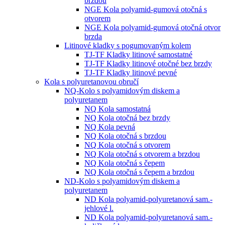
brzdou
NGE Kola polyamid-gumová otočná s
otvorem
NGE Kola polyamid-gumová otočná otvor
brzda
Litinové kladky s pogumovaným kolem
TJ-TF Kladky litinové samostatné
TJ-TF Kladky litinové otočné bez brzdy
TJ-TF Kladky litinové pevné
Kola s polyuretanovou obručí
NQ-Kolo s polyamidovým diskem a
polyuretanem
NQ Kola samostatná
NQ Kola otočná bez brzdy
NQ Kola pevná
NQ Kola otočná s brzdou
NQ Kola otočná s otvorem
NQ Kola otočná s otvorem a brzdou
NQ Kola otočná s čepem
NQ Kola otočná s čepem a brzdou
ND-Kolo s polyamidovým diskem a
polyuretanem
ND Kola polyamid-polyuretanová sam.-
jehlové l.
ND Kola polyamid-polyuretanová sam.-