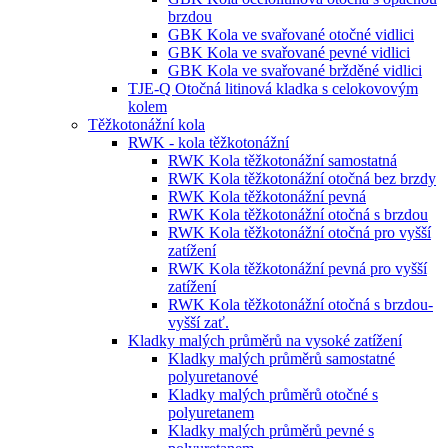
brzdou
GBK Kola ve svařované otočné vidlici
GBK Kola ve svařované pevné vidlici
GBK Kola ve svařované bržděné vidlici
TJE-Q Otočná litinová kladka s celokovovým
kolem
Těžkotonážní kola
RWK - kola těžkotonážní
RWK Kola těžkotonážní samostatná
RWK Kola těžkotonážní otočná bez brzdy
RWK Kola těžkotonážní pevná
RWK Kola těžkotonážní otočná s brzdou
RWK Kola těžkotonážní otočná pro vyšší
zatížení
RWK Kola těžkotonážní pevná pro vyšší
zatížení
RWK Kola těžkotonážní otočná s brzdou-
vyšší zať.
Kladky malých průměrů na vysoké zatížení
Kladky malých průměrů samostatné
polyuretanové
Kladky malých průměrů otočné s
polyuretanem
Kladky malých průměrů pevné s