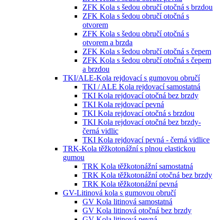
ZFK Kola s šedou obručí otočná s brzdou
ZFK Kola s šedou obručí otočná s
otvorem
ZFK Kola s šedou obručí otočná s
otvorem a brzda
ZFK Kola s šedou obručí otočná s čepem
ZFK Kola s šedou obručí otočná s čepem
a brzdou
TKI/ALE-Kola rejdovací s gumovou obručí
TKI / ALE Kola rejdovací samostatná
TKI Kola rejdovací otočná bez brzdy
TKI Kola rejdovací pevná
TKI Kola rejdovací otočná s brzdou
TKI Kola rejdovací otočná bez brzdy-
černá vidlic
TKI Kola rejdovací pevná - černá vidlice
TRK-Kola těžkotonážní s plnou elastickou
gumou
TRK Kola těžkotonážní samostatná
TRK Kola těžkotonážní otočná bez brzdy
TRK Kola těžkotonážní pevná
GV-Litinová kola s gumovou obručí
GV Kola litinová samostatná
GV Kola litinová otočná bez brzdy
GV Kola litinová pevná