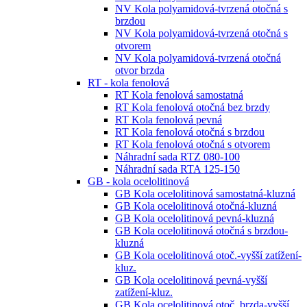
NV Kola polyamidová-tvrzená otočná s
brzdou
NV Kola polyamidová-tvrzená otočná s
otvorem
NV Kola polyamidová-tvrzená otočná
otvor brzda
RT - kola fenolová
RT Kola fenolová samostatná
RT Kola fenolová otočná bez brzdy
RT Kola fenolová pevná
RT Kola fenolová otočná s brzdou
RT Kola fenolová otočná s otvorem
Náhradní sada RTZ 080-100
Náhradní sada RTA 125-150
GB - kola ocelolitinová
GB Kola ocelolitinová samostatná-kluzná
GB Kola ocelolitinová otočná-kluzná
GB Kola ocelolitinová pevná-kluzná
GB Kola ocelolitinová otočná s brzdou-
kluzná
GB Kola ocelolitinová otoč.-vyšší zatížení-
kluz.
GB Kola ocelolitinová pevná-vyšší
zatížení-kluz.
GB Kola ocelolitinová otoč. brzda-vyšší