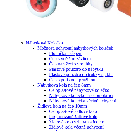
Nábytková Kolečka
Možnosti uchycení nábytkových koleček
Plotnička s čepem
Čep s vnějším závitem
Čep narážecí s vroubky
Plastové pouzdro do nábytku
Plastové pouzdro do trubky / jäklu
Čep s pojistnou pružinou
Nábytková kola na čep 8mm
Celoplastové nábytkové kolečko
Nábytkové kolečko s šedou obručí
Nábytková kolečka včetně uchycení
Židlová kola na čep 10mm
Celoplastové židlové kolo
Pogumované židlové kolo
Židlové kolo s dutým středem
Židlová kola včetně uchycení