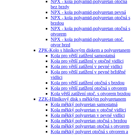
NPX - kola polyamid-polyuretan otočná
bez brzdy
NPX - kola polyamid-polyuretan pevná
NPX - kola polyamid-polyuretan otočná s
brzdou
NPX - kola polyamid-polyuretan otočná s
otvorem
NPX - kola polyamid-polyuretan otoč.
otvor brzd
ZPK-Kolo s hliníkovým diskem a polyuretanem
Kola pro větší zatížení samostatná
Kola pro větší zatížení v otočné vidlici
Kola pro větší zatížení v pevné vidlici
Kola pro větší zatížení v pevné bržděné
vidlici
Kola pro větší zatížení otočná s brzdou
Kola pro větší zatížení otočná s otvorem
Kola větší zatížení otoč. s otvorem brzdou
ZZK-Hliníkový disk s měkkým polyuretanem
Kola měkký polyuretan samostatná
Kola měkký polyuretan v otočné vidlici
Kola měkký polyuretan v pevné vidlici
Kola měkký polyuretan otočná s brzdou
Kola měkký polyuretan otočná s otvorem
Kola měkký polyuret otočná s otvorem a