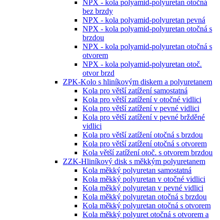
NPX - kola polyamid-polyuretan otočná
bez brzdy
NPX - kola polyamid-polyuretan pevná
NPX - kola polyamid-polyuretan otočná s
brzdou
NPX - kola polyamid-polyuretan otočná s
otvorem
NPX - kola polyamid-polyuretan otoč.
otvor brzd
ZPK-Kolo s hliníkovým diskem a polyuretanem
Kola pro větší zatížení samostatná
Kola pro větší zatížení v otočné vidlici
Kola pro větší zatížení v pevné vidlici
Kola pro větší zatížení v pevné bržděné
vidlici
Kola pro větší zatížení otočná s brzdou
Kola pro větší zatížení otočná s otvorem
Kola větší zatížení otoč. s otvorem brzdou
ZZK-Hliníkový disk s měkkým polyuretanem
Kola měkký polyuretan samostatná
Kola měkký polyuretan v otočné vidlici
Kola měkký polyuretan v pevné vidlici
Kola měkký polyuretan otočná s brzdou
Kola měkký polyuretan otočná s otvorem
Kola měkký polyuret otočná s otvorem a