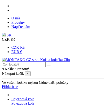
O nás
Prodejny
Napište nám
SK
CZK Kč
CZK Kč
EUR €
0
Košík
/
Prázdný
Nákupní košík
×
Ve vašem košíku nejsou žádné další položky
Přihlásit se
Pojezdová kola
Pojezdová kola