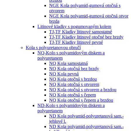
brzdou
NGE Kola polyamid-gumová otočná s
otvorem
NGE Kola polyamid-gumová otočná otvor
brzda
Litinové kladky s pogumovaným kolem
TJ-TF Kladky litinové samostatné
TJ-TF Kladky litinové otočné bez brzdy
TJ-TF Kladky litinové pevné
Kola s polyuretanovou obručí
NQ-Kolo s polyamidovým diskem a
polyuretanem
NQ Kola samostatná
NQ Kola otočná bez brzdy
NQ Kola pevná
NQ Kola otočná s brzdou
NQ Kola otočná s otvorem
NQ Kola otočná s otvorem a brzdou
NQ Kola otočná s čepem
NQ Kola otočná s čepem a brzdou
ND-Kolo s polyamidovým diskem a
polyuretanem
ND Kola polyamid-polyuretanová sam.-
jehlové l.
ND Kola polyamid-polyuretanová sam.-