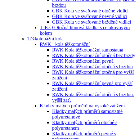
brzdou
GBK Kola ve svařované otočné vidlici
GBK Kola ve svařované pevné vidlici
GBK Kola ve svařované bržděné vidlici
TJE-Q Otočná litinová kladka s celokovovým
kolem
Těžkotonážní kola
RWK - kola těžkotonážní
RWK Kola těžkotonážní samostatná
RWK Kola těžkotonážní otočná bez brzdy
RWK Kola těžkotonážní pevná
RWK Kola těžkotonážní otočná s brzdou
RWK Kola těžkotonážní otočná pro vyšší
zatížení
RWK Kola těžkotonážní pevná pro vyšší
zatížení
RWK Kola těžkotonážní otočná s brzdou-
vyšší zať.
Kladky malých průměrů na vysoké zatížení
Kladky malých průměrů samostatné
polyuretanové
Kladky malých průměrů otočné s
polyuretanem
Kladky malých průměrů pevné s