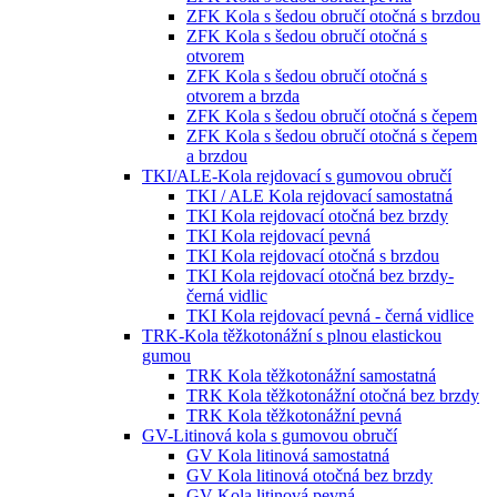
ZFK Kola s šedou obručí otočná s brzdou
ZFK Kola s šedou obručí otočná s
otvorem
ZFK Kola s šedou obručí otočná s
otvorem a brzda
ZFK Kola s šedou obručí otočná s čepem
ZFK Kola s šedou obručí otočná s čepem
a brzdou
TKI/ALE-Kola rejdovací s gumovou obručí
TKI / ALE Kola rejdovací samostatná
TKI Kola rejdovací otočná bez brzdy
TKI Kola rejdovací pevná
TKI Kola rejdovací otočná s brzdou
TKI Kola rejdovací otočná bez brzdy-
černá vidlic
TKI Kola rejdovací pevná - černá vidlice
TRK-Kola těžkotonážní s plnou elastickou
gumou
TRK Kola těžkotonážní samostatná
TRK Kola těžkotonážní otočná bez brzdy
TRK Kola těžkotonážní pevná
GV-Litinová kola s gumovou obručí
GV Kola litinová samostatná
GV Kola litinová otočná bez brzdy
GV Kola litinová pevná