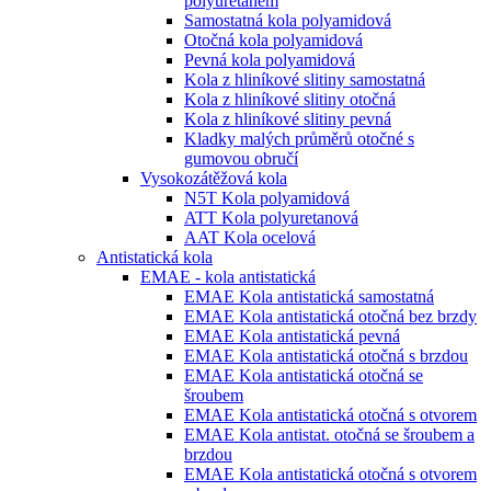
polyuretanem
Samostatná kola polyamidová
Otočná kola polyamidová
Pevná kola polyamidová
Kola z hliníkové slitiny samostatná
Kola z hliníkové slitiny otočná
Kola z hliníkové slitiny pevná
Kladky malých průměrů otočné s
gumovou obručí
Vysokozátěžová kola
N5T Kola polyamidová
ATT Kola polyuretanová
AAT Kola ocelová
Antistatická kola
EMAE - kola antistatická
EMAE Kola antistatická samostatná
EMAE Kola antistatická otočná bez brzdy
EMAE Kola antistatická pevná
EMAE Kola antistatická otočná s brzdou
EMAE Kola antistatická otočná se
šroubem
EMAE Kola antistatická otočná s otvorem
EMAE Kola antistat. otočná se šroubem a
brzdou
EMAE Kola antistatická otočná s otvorem