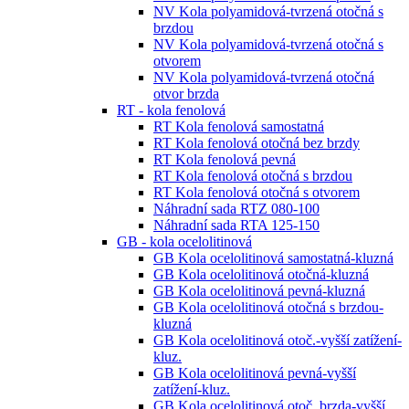
NV Kola polyamidová-tvrzená otočná s
brzdou
NV Kola polyamidová-tvrzená otočná s
otvorem
NV Kola polyamidová-tvrzená otočná
otvor brzda
RT - kola fenolová
RT Kola fenolová samostatná
RT Kola fenolová otočná bez brzdy
RT Kola fenolová pevná
RT Kola fenolová otočná s brzdou
RT Kola fenolová otočná s otvorem
Náhradní sada RTZ 080-100
Náhradní sada RTA 125-150
GB - kola ocelolitinová
GB Kola ocelolitinová samostatná-kluzná
GB Kola ocelolitinová otočná-kluzná
GB Kola ocelolitinová pevná-kluzná
GB Kola ocelolitinová otočná s brzdou-
kluzná
GB Kola ocelolitinová otoč.-vyšší zatížení-
kluz.
GB Kola ocelolitinová pevná-vyšší
zatížení-kluz.
GB Kola ocelolitinová otoč. brzda-vyšší