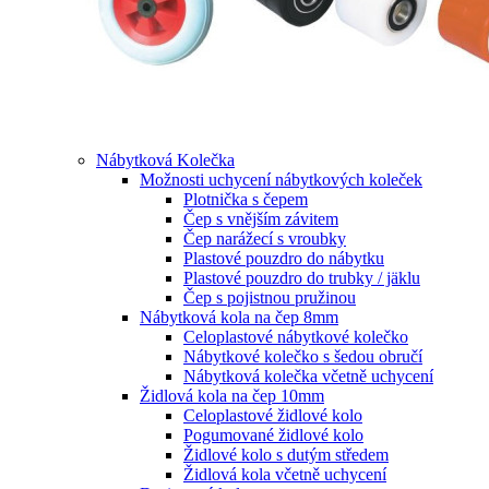
Nábytková Kolečka
Možnosti uchycení nábytkových koleček
Plotnička s čepem
Čep s vnějším závitem
Čep narážecí s vroubky
Plastové pouzdro do nábytku
Plastové pouzdro do trubky / jäklu
Čep s pojistnou pružinou
Nábytková kola na čep 8mm
Celoplastové nábytkové kolečko
Nábytkové kolečko s šedou obručí
Nábytková kolečka včetně uchycení
Židlová kola na čep 10mm
Celoplastové židlové kolo
Pogumované židlové kolo
Židlové kolo s dutým středem
Židlová kola včetně uchycení