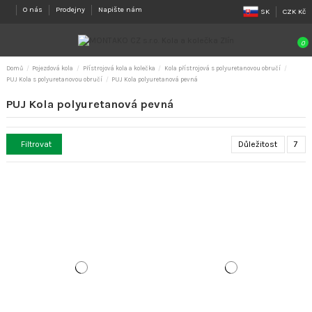
O nás
Prodejny
Napište nám
SK
CZK Kč
0
Domů
Pojezdová kola
Přístrojová kola a kolečka
Kola přístrojová s polyuretanovou obručí
PUJ Kola s polyuretanovou obručí
PUJ Kola polyuretanová pevná
PUJ Kola polyuretanová pevná
Filtrovat
Důležitost
7