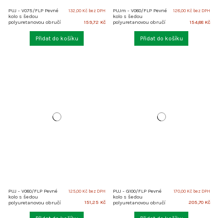
PUJ - V075/FLP Pevné
PUJm - V080/FLP Pevné
132,00 Kč bez DPH
128,00 Kč bez DPH
kolo s šedou
kolo s šedou
159,72 Kč
154,88 Kč
polyuretanovou obručí
polyuretanovou obručí
Přidat do košíku
Přidat do košíku
PUJ - V080/FLP Pevné
PUJ - G100/FLP Pevné
125,00 Kč bez DPH
170,00 Kč bez DPH
kolo s šedou
kolo s šedou
151,25 Kč
205,70 Kč
polyuretanovou obručí
polyuretanovou obručí