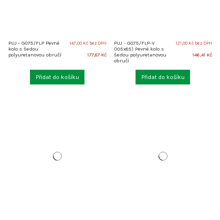
PUJ - G075/FLP Pevné
PUJ - G075/FLP-V
147,00 Kč bez DPH
121,00 Kč bez DPH
kolo s šedou
(105x85) Pevné kolo s
177,87 Kč
146,41 Kč
polyuretanovou obručí
šedou polyuretanovou
obručí
Přidat do košíku
Přidat do košíku