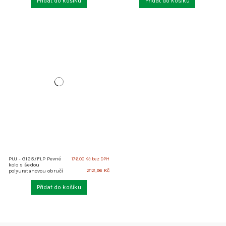
Přidat do košíku
Přidat do košíku
PUJ - G125/FLP Pevné
176,00 Kč bez DPH
kolo s šedou
212,96 Kč
polyuretanovou obručí
Přidat do košíku