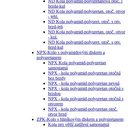
ND Kola polyamid-polyuretanová otoč. i
brzda-kul
ND Kola polyamid-polyuretan. otoč. otvor
- jehl.
ND Kola polyamid-polyuret. otoč. s otv.
brzd-jeh
ND Kola polyamid-polyuretan. otoč. otvor
- kul.
ND Kola polyamid-polyuret. otoč. s otv.
brzd-kul
NPX-Kolo s polyamidovým diskem a
polyuretanem
NPX Kola polyamid-polyuretan
samostatná
NPX - kola polyamid-polyuretan otočná
bez brzdy
NPX - kola polyamid-polyuretan pevná
NPX - kola polyamid-polyuretan otočná s
brzdou
NPX - kola polyamid-polyuretan otočná s
otvorem
NPX - kola polyamid-polyuretan otoč.
otvor brzd
ZPK-Kolo s hliníkovým diskem a polyuretanem
Kola pro větší zatížení samostatná