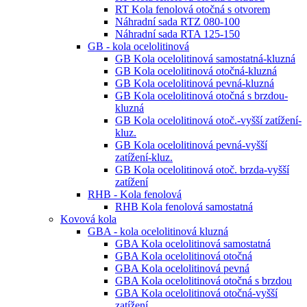
RT Kola fenolová otočná s otvorem
Náhradní sada RTZ 080-100
Náhradní sada RTA 125-150
GB - kola ocelolitinová
GB Kola ocelolitinová samostatná-kluzná
GB Kola ocelolitinová otočná-kluzná
GB Kola ocelolitinová pevná-kluzná
GB Kola ocelolitinová otočná s brzdou-
kluzná
GB Kola ocelolitinová otoč.-vyšší zatížení-
kluz.
GB Kola ocelolitinová pevná-vyšší
zatížení-kluz.
GB Kola ocelolitinová otoč. brzda-vyšší
zatížení
RHB - Kola fenolová
RHB Kola fenolová samostatná
Kovová kola
GBA - kola ocelolitinová kluzná
GBA Kola ocelolitinová samostatná
GBA Kola ocelolitinová otočná
GBA Kola ocelolitinová pevná
GBA Kola ocelolitinová otočná s brzdou
GBA Kola ocelolitinová otočná-vyšší
zatížení