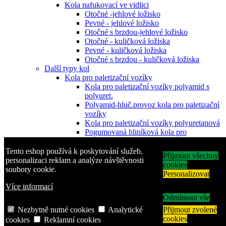
Kola nafukovací ve vidlici
Otočné -jehlové ložisko
Pevné - jehlové ložisko
Otočné s brzdou-jehlové ložisko
Otočné - kuličková ložiska
Pevné - kuličková ložiska
Otočné s brzdou - kuličková ložiska
Další typy kol
Kola pro paletizační vozíky
Kola pro paletizační vozíky polyamid s
polyuret.
Polyamid-hluč.provoz kola pro paletizační
vozíky
Kola pro paletizační vozíky polyuretanová
Pogumovaná hliníková kola pro
paletizační vozíky
Kovová kola-těžké provozy pro paletizační
Tento eshop používá k poskytování služeb,
Přijmout všechny
v
personalizaci reklam a analýze návštěvnosti
cookies
Pryžová kola s plastovým diskem
soubory cookie.
Personalizovat
Pryžová kola plastový disk-šedá obruč-
Více informací
kluzné
Pryžová kola plastový disk kuličková
Odmítnout vše
ložiska
Nezbytně nutné cookies
Analytické
Přijmout zvolené
Pryžová kola s plechovým diskem
cookies
cookies
Reklamní cookies
Pryžová kola plechový disk-uložení-