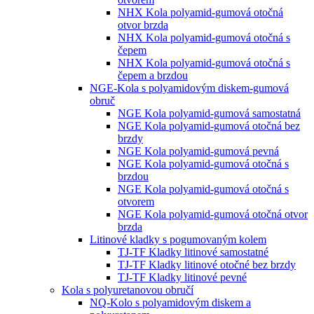
NHX Kola polyamid-gumová otočná
otvor brzda
NHX Kola polyamid-gumová otočná s
čepem
NHX Kola polyamid-gumová otočná s
čepem a brzdou
NGE-Kola s polyamidovým diskem-gumová
obruč
NGE Kola polyamid-gumová samostatná
NGE Kola polyamid-gumová otočná bez
brzdy
NGE Kola polyamid-gumová pevná
NGE Kola polyamid-gumová otočná s
brzdou
NGE Kola polyamid-gumová otočná s
otvorem
NGE Kola polyamid-gumová otočná otvor
brzda
Litinové kladky s pogumovaným kolem
TJ-TF Kladky litinové samostatné
TJ-TF Kladky litinové otočné bez brzdy
TJ-TF Kladky litinové pevné
Kola s polyuretanovou obručí
NQ-Kolo s polyamidovým diskem a