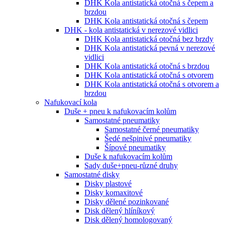
DHK Kola antistatická otočná s čepem a
brzdou
DHK Kola antistatická otočná s čepem
DHK - kola antistatická v nerezové vidlici
DHK Kola antistatická otočná bez brzdy
DHK Kola antistatická pevná v nerezové
vidlici
DHK Kola antistatická otočná s brzdou
DHK Kola antistatická otočná s otvorem
DHK Kola antistatická otočná s otvorem a
brzdou
Nafukovací kola
Duše + pneu k nafukovacím kolům
Samostatné pneumatiky
Samostatné černé pneumatiky
Šedé nešpinivé pneumatiky
Šípové pneumatiky
Duše k nafukovacím kolům
Sady duše+pneu-různé druhy
Samostatné disky
Disky plastové
Disky komaxitové
Disky dělené pozinkované
Disk dělený hlíníkový
Disk dělený homologovaný