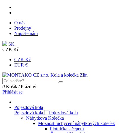
O nás
Prodejny
Napište nám
SK
CZK Kč
CZK Kč
EUR €
0
Košík
/
Prázdný
Přihlásit se
Pojezdová kola
Pojezdová kola
Nábytková Kolečka
Možnosti uchycení nábytkových koleček
Plotnička s čepem