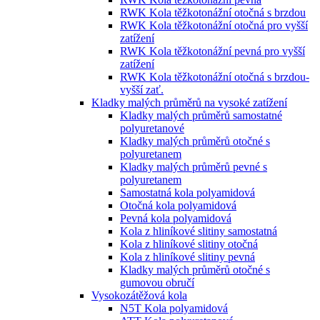
RWK Kola těžkotonážní otočná s brzdou
RWK Kola těžkotonážní otočná pro vyšší
zatížení
RWK Kola těžkotonážní pevná pro vyšší
zatížení
RWK Kola těžkotonážní otočná s brzdou-
vyšší zať.
Kladky malých průměrů na vysoké zatížení
Kladky malých průměrů samostatné
polyuretanové
Kladky malých průměrů otočné s
polyuretanem
Kladky malých průměrů pevné s
polyuretanem
Samostatná kola polyamidová
Otočná kola polyamidová
Pevná kola polyamidová
Kola z hliníkové slitiny samostatná
Kola z hliníkové slitiny otočná
Kola z hliníkové slitiny pevná
Kladky malých průměrů otočné s
gumovou obručí
Vysokozátěžová kola
N5T Kola polyamidová