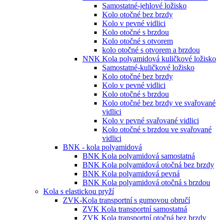
Samostatné-jehlové ložisko
Kolo otočné bez brzdy
Kolo v pevné vidlici
Kolo otočné s brzdou
Kolo otočné s otvorem
kolo otočné s otvorem a brzdou
NNK Kola polyamidová kuličkové ložisko
Samostatné-kuličkové ložisko
Kolo otočné bez brzdy
Kolo v pevné vidlici
Kolo otočné s brzdou
Kolo otočné bez brzdy ve svařované
vidlici
Kolo v pevné svařované vidlici
Kolo otočné s brzdou ve svařované
vidlici
BNK - kola polyamidová
BNK Kola polyamidová samostatná
BNK Kola polyamidová otočná bez brzdy
BNK Kola polyamidová pevná
BNK Kola polyamidová otočná s brzdou
Kola s elastickou pryží
ZVK-Kola transportní s gumovou obručí
ZVK Kola transportní samostatná
ZVK Kola transportní otočná bez brzdy