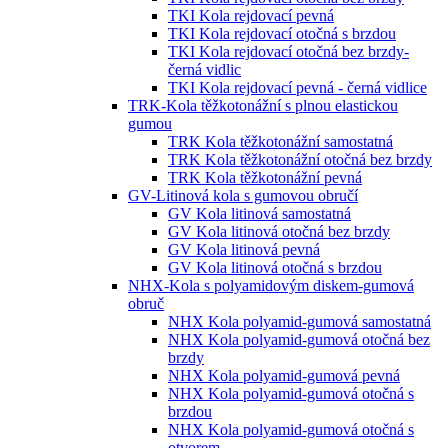
TKI Kola rejdovací pevná
TKI Kola rejdovací otočná s brzdou
TKI Kola rejdovací otočná bez brzdy-
černá vidlic
TKI Kola rejdovací pevná - černá vidlice
TRK-Kola těžkotonážní s plnou elastickou
gumou
TRK Kola těžkotonážní samostatná
TRK Kola těžkotonážní otočná bez brzdy
TRK Kola těžkotonážní pevná
GV-Litinová kola s gumovou obručí
GV Kola litinová samostatná
GV Kola litinová otočná bez brzdy
GV Kola litinová pevná
GV Kola litinová otočná s brzdou
NHX-Kola s polyamidovým diskem-gumová
obruč
NHX Kola polyamid-gumová samostatná
NHX Kola polyamid-gumová otočná bez
brzdy
NHX Kola polyamid-gumová pevná
NHX Kola polyamid-gumová otočná s
brzdou
NHX Kola polyamid-gumová otočná s
otvorem