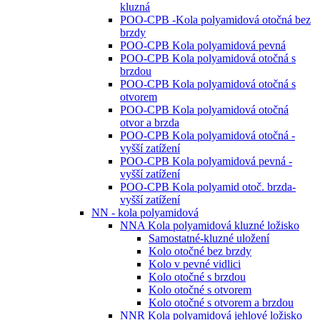
kluzná
POO-CPB -Kola polyamidová otočná bez
brzdy
POO-CPB Kola polyamidová pevná
POO-CPB Kola polyamidová otočná s
brzdou
POO-CPB Kola polyamidová otočná s
otvorem
POO-CPB Kola polyamidová otočná
otvor a brzda
POO-CPB Kola polyamidová otočná -
vyšší zatížení
POO-CPB Kola polyamidová pevná -
vyšší zatížení
POO-CPB Kola polyamid otoč. brzda-
vyšší zatížení
NN - kola polyamidová
NNA Kola polyamidová kluzné ložisko
Samostatné-kluzné uložení
Kolo otočné bez brzdy
Kolo v pevné vidlici
Kolo otočné s brzdou
Kolo otočné s otvorem
Kolo otočné s otvorem a brzdou
NNR Kola polyamidová jehlové ložisko