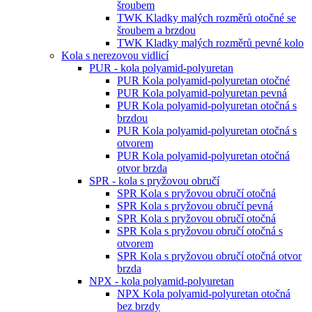
šroubem
TWK Kladky malých rozměrů otočné se
šroubem a brzdou
TWK Kladky malých rozměrů pevné kolo
Kola s nerezovou vidlicí
PUR - kola polyamid-polyuretan
PUR Kola polyamid-polyuretan otočné
PUR Kola polyamid-polyuretan pevná
PUR Kola polyamid-polyuretan otočná s
brzdou
PUR Kola polyamid-polyuretan otočná s
otvorem
PUR Kola polyamid-polyuretan otočná
otvor brzda
SPR - kola s pryžovou obručí
SPR Kola s pryžovou obručí otočná
SPR Kola s pryžovou obručí pevná
SPR Kola s pryžovou obručí otočná
SPR Kola s pryžovou obručí otočná s
otvorem
SPR Kola s pryžovou obručí otočná otvor
brzda
NPX - kola polyamid-polyuretan
NPX Kola polyamid-polyuretan otočná
bez brzdy