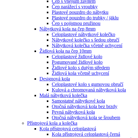
Čep s vnějším závitem
Čep narážecí s vroubky
Plastové pouzdro do nábytku
Plastové pouzdro do trubky / jäklu
Čep s pojistnou pružinou
Nábytková kola na čep 8mm
Celoplastové nábytkové kolečko
Nábytkové kolečko s šedou obručí
Nábytková kolečka včetně uchycení
Židlová kola na čep 10mm
Celoplastové židlové kolo
Pogumované židlové kolo
Židlové kolo s dutým středem
Židlová kola včetně uchycení
Designová kola
Celoplastové kolo s gumovou obručí
Kulová a chromovaná nábytková kola
Malá nábytková kolečka
Samostatné nábytkové kola
Otočná nábytková kola bez brzdy
Pevná nábytková kola
Otočná nábytková kola se šroubem
Přístrojová kola a kolečka
Kola přístrojová celoplastová
Kola přístrojová celoplastová černá