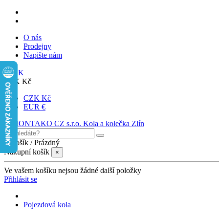
O nás
Prodejny
Napište nám
SK
CZK Kč
CZK Kč
EUR €
0
Košík
/
Prázdný
Nákupní košík
×
Ve vašem košíku nejsou žádné další položky
Přihlásit se
Pojezdová kola