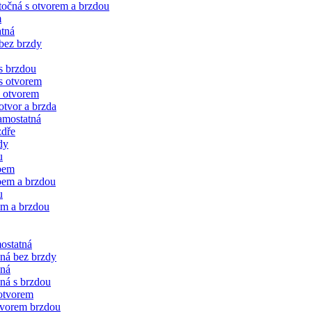
očná s otvorem a brzdou
m
tná
bez brzdy
s brzdou
s otvorem
 otvorem
tvor a brzda
amostatná
zdře
dy
u
bem
bem a brzdou
u
em a brzdou
ostatná
čná bez brzdy
vná
ná s brzdou
 otvorem
tvorem brzdou