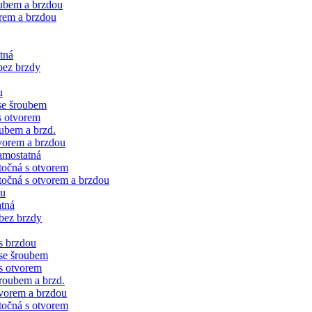
oubem a brzdou
rem a brzdou
tná
bez brzdy
u
se šroubem
s otvorem
ubem a brzd.
vorem a brzdou
amostatná
točná s otvorem
očná s otvorem a brzdou
ku
tná
bez brzdy
s brzdou
se šroubem
s otvorem
roubem a brzd.
vorem a brzdou
točná s otvorem