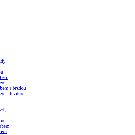
zdy
ou
ubem
rem
ubem a brzdou
rem a brzdou
rzdy
dou
oubem
orem