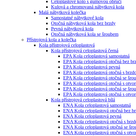
Celoplastové kolo s gumovou obručí
Kulová a chromovaná nábytková kola
Malá nábytková kolečka
Samostatné nábytkové kola
Otočná nábytková kola bez brzdy
Pevná nábytková kola
Otočná nábytková kola se šroubem
Přístrojová kola a kolečka
Kola přístrojová celoplastová
Kola přístrojová celoplastová černá
EPA Kola celoplastová samostatná
EPA Kola celoplastová otočná bez br
EPA Kola celoplastová pevná
EPA Kola celoplastová otočná s brzd
EPA Kola celoplastová otočná se šro
EPA Kola celoplastová otočná s otvo
EPA Kola celoplastová otočná se šro
EPA Kola celoplastová otočná s otvo
Kola přístrojová celoplastová bílá
ENA Kola celoplastová samostatná
ENA Kola celoplastová otočná bez b
ENA Kola celoplastová pevná
ENA Kola celoplastová otočná s brz
ENA Kola celoplastová otočná se šr
ENA Kola celoplastová otočná s otv