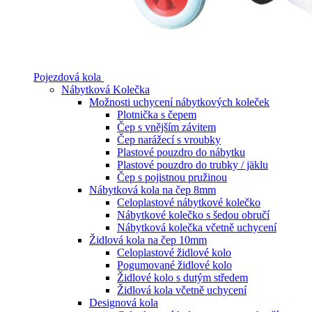
Pojezdová kola
Nábytková Kolečka
Možnosti uchycení nábytkových koleček
Plotnička s čepem
Čep s vnějším závitem
Čep narážecí s vroubky
Plastové pouzdro do nábytku
Plastové pouzdro do trubky / jäklu
Čep s pojistnou pružinou
Nábytková kola na čep 8mm
Celoplastové nábytkové kolečko
Nábytkové kolečko s šedou obručí
Nábytková kolečka včetně uchycení
Židlová kola na čep 10mm
Celoplastové židlové kolo
Pogumované židlové kolo
Židlové kolo s dutým středem
Židlová kola včetně uchycení
Designová kola