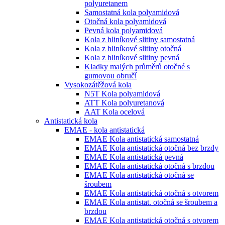
polyuretanem
Samostatná kola polyamidová
Otočná kola polyamidová
Pevná kola polyamidová
Kola z hliníkové slitiny samostatná
Kola z hliníkové slitiny otočná
Kola z hliníkové slitiny pevná
Kladky malých průměrů otočné s
gumovou obručí
Vysokozátěžová kola
N5T Kola polyamidová
ATT Kola polyuretanová
AAT Kola ocelová
Antistatická kola
EMAE - kola antistatická
EMAE Kola antistatická samostatná
EMAE Kola antistatická otočná bez brzdy
EMAE Kola antistatická pevná
EMAE Kola antistatická otočná s brzdou
EMAE Kola antistatická otočná se
šroubem
EMAE Kola antistatická otočná s otvorem
EMAE Kola antistat. otočná se šroubem a
brzdou
EMAE Kola antistatická otočná s otvorem