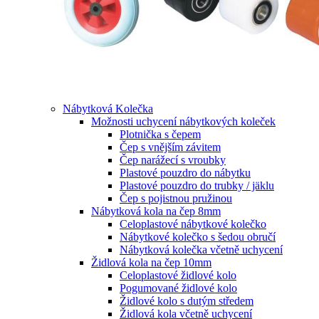
Nábytková Kolečka
Možnosti uchycení nábytkových koleček
Plotnička s čepem
Čep s vnějším závitem
Čep narážecí s vroubky
Plastové pouzdro do nábytku
Plastové pouzdro do trubky / jäklu
Čep s pojistnou pružinou
Nábytková kola na čep 8mm
Celoplastové nábytkové kolečko
Nábytkové kolečko s šedou obručí
Nábytková kolečka včetně uchycení
Židlová kola na čep 10mm
Celoplastové židlové kolo
Pogumované židlové kolo
Židlové kolo s dutým středem
Židlová kola včetně uchycení