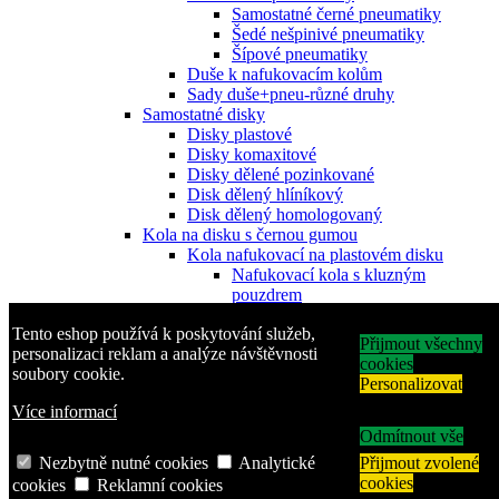
Samostatné černé pneumatiky
Šedé nešpinivé pneumatiky
Šípové pneumatiky
Duše k nafukovacím kolům
Sady duše+pneu-různé druhy
Samostatné disky
Disky plastové
Disky komaxitové
Disky dělené pozinkované
Disk dělený hlíníkový
Disk dělený homologovaný
Kola na disku s černou gumou
Kola nafukovací na plastovém disku
Nafukovací kola s kluzným
pouzdrem
nafukovací kola s jehlovým
Tento eshop používá k poskytování služeb,
ložiskem
Přijmout všechny
personalizaci reklam a analýze návštěvnosti
Nafukovací kola s kuličkovým
cookies
soubory cookie.
ložiskem
Personalizovat
Kola nafukovací na plechovém disku
Více informací
Nafukovací kola s kluzným
pouzdrem
Odmítnout vše
Nafukovací kola s jehlovým
Nezbytně nutné cookies
Analytické
Přijmout zvolené
ložiskem
cookies
cookies
Reklamní cookies
Nafukovací kola s kuličkovým