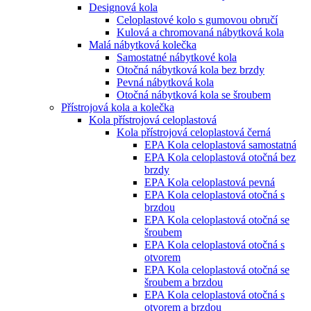
Designová kola
Celoplastové kolo s gumovou obručí
Kulová a chromovaná nábytková kola
Malá nábytková kolečka
Samostatné nábytkové kola
Otočná nábytková kola bez brzdy
Pevná nábytková kola
Otočná nábytková kola se šroubem
Přístrojová kola a kolečka
Kola přístrojová celoplastová
Kola přístrojová celoplastová černá
EPA Kola celoplastová samostatná
EPA Kola celoplastová otočná bez
brzdy
EPA Kola celoplastová pevná
EPA Kola celoplastová otočná s
brzdou
EPA Kola celoplastová otočná se
šroubem
EPA Kola celoplastová otočná s
otvorem
EPA Kola celoplastová otočná se
šroubem a brzdou
EPA Kola celoplastová otočná s
otvorem a brzdou