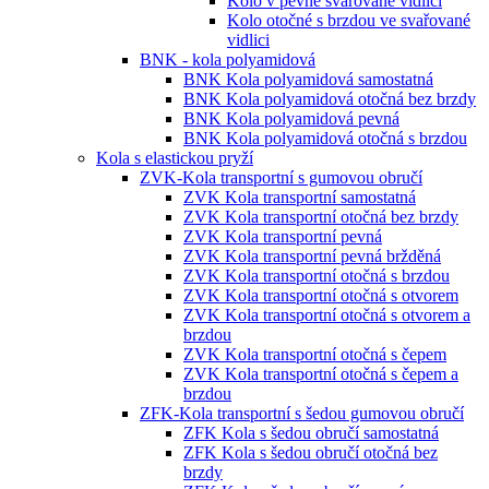
Kolo v pevné svařované vidlici
Kolo otočné s brzdou ve svařované
vidlici
BNK - kola polyamidová
BNK Kola polyamidová samostatná
BNK Kola polyamidová otočná bez brzdy
BNK Kola polyamidová pevná
BNK Kola polyamidová otočná s brzdou
Kola s elastickou pryží
ZVK-Kola transportní s gumovou obručí
ZVK Kola transportní samostatná
ZVK Kola transportní otočná bez brzdy
ZVK Kola transportní pevná
ZVK Kola transportní pevná bržděná
ZVK Kola transportní otočná s brzdou
ZVK Kola transportní otočná s otvorem
ZVK Kola transportní otočná s otvorem a
brzdou
ZVK Kola transportní otočná s čepem
ZVK Kola transportní otočná s čepem a
brzdou
ZFK-Kola transportní s šedou gumovou obručí
ZFK Kola s šedou obručí samostatná
ZFK Kola s šedou obručí otočná bez
brzdy