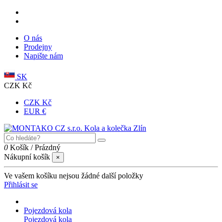
O nás
Prodejny
Napište nám
SK
CZK Kč
CZK Kč
EUR €
0
Košík
/
Prázdný
Nákupní košík
×
Ve vašem košíku nejsou žádné další položky
Přihlásit se
Pojezdová kola
Pojezdová kola