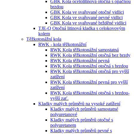
GBK Kola ocelolitinová otočná s opačnou
brzdou
GBK Kola ve svařované otočné vidlici
GBK Kola ve svařované pevné vidlici
GBK Kola ve svařované bržděné vidlici
TJE-Q Otočná litinová kladka s celokovovým
kolem
Těžkotonážní kola
RWK - kola těžkotonážní
RWK Kola těžkotonážní samostatná
RWK Kola těžkotonážní otočná bez brzdy
RWK Kola těžkotonážní pevná
RWK Kola těžkotonážní otočná s brzdou
RWK Kola těžkotonážní otočná pro vyšší
zatížení
RWK Kola těžkotonážní pevná pro vyšší
zatížení
RWK Kola těžkotonážní otočná s brzdou-
vyšší zať.
Kladky malých průměrů na vysoké zatížení
Kladky malých průměrů samostatné
polyuretanové
Kladky malých průměrů otočné s
polyuretanem
Kladky malých průměrů pevné s