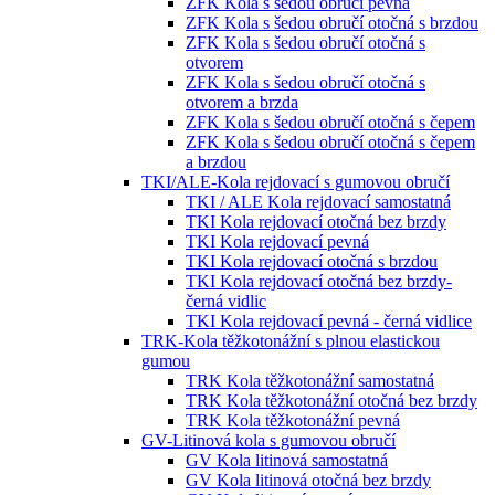
ZFK Kola s šedou obručí pevná
ZFK Kola s šedou obručí otočná s brzdou
ZFK Kola s šedou obručí otočná s
otvorem
ZFK Kola s šedou obručí otočná s
otvorem a brzda
ZFK Kola s šedou obručí otočná s čepem
ZFK Kola s šedou obručí otočná s čepem
a brzdou
TKI/ALE-Kola rejdovací s gumovou obručí
TKI / ALE Kola rejdovací samostatná
TKI Kola rejdovací otočná bez brzdy
TKI Kola rejdovací pevná
TKI Kola rejdovací otočná s brzdou
TKI Kola rejdovací otočná bez brzdy-
černá vidlic
TKI Kola rejdovací pevná - černá vidlice
TRK-Kola těžkotonážní s plnou elastickou
gumou
TRK Kola těžkotonážní samostatná
TRK Kola těžkotonážní otočná bez brzdy
TRK Kola těžkotonážní pevná
GV-Litinová kola s gumovou obručí
GV Kola litinová samostatná
GV Kola litinová otočná bez brzdy