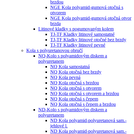
brzdou
NGE Kola polyamid-gumová otočná s
otvorem
NGE Kola polyamid-gumová otočná otvor
brzda
Litinové kladky s pogumovaným kolem
TJ-TF Kladky litinové samostatné
TJ-TF Kladky litinové otočné bez brzdy
TJ-TF Kladky litinové pevné
Kola s polyuretanovou obručí
NQ-Kolo s polyamidovým diskem a
polyuretanem
NQ Kola samostatná
NQ Kola otočná bez brzdy
NQ Kola pevná
NQ Kola otočná s brzdou
NQ Kola otočná s otvorem
NQ Kola otočná s otvorem a brzdou
NQ Kola otočná s čepem
NQ Kola otočná s čepem a brzdou
ND-Kolo s polyamidovým diskem a
polyuretanem
ND Kola polyamid-polyuretanová sam.-
jehlové l.
ND Kola polyamid-polyuretanová sam.-