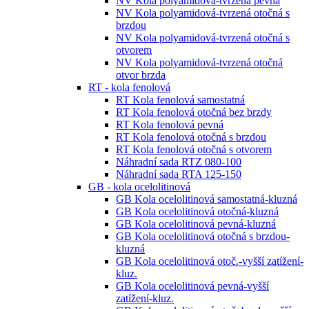
NV Kola polyamidová-tvrzená pevná
NV Kola polyamidová-tvrzená otočná s
brzdou
NV Kola polyamidová-tvrzená otočná s
otvorem
NV Kola polyamidová-tvrzená otočná
otvor brzda
RT - kola fenolová
RT Kola fenolová samostatná
RT Kola fenolová otočná bez brzdy
RT Kola fenolová pevná
RT Kola fenolová otočná s brzdou
RT Kola fenolová otočná s otvorem
Náhradní sada RTZ 080-100
Náhradní sada RTA 125-150
GB - kola ocelolitinová
GB Kola ocelolitinová samostatná-kluzná
GB Kola ocelolitinová otočná-kluzná
GB Kola ocelolitinová pevná-kluzná
GB Kola ocelolitinová otočná s brzdou-
kluzná
GB Kola ocelolitinová otoč.-vyšší zatížení-
kluz.
GB Kola ocelolitinová pevná-vyšší
zatížení-kluz.