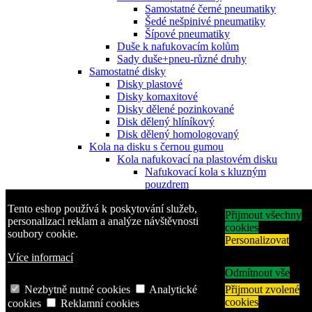
Samostatné černé pneumatiky
Šedé nešpinivé pneumatiky
Šípové pneumatiky
Duše k nafukovacím kolům
Sady duše+pneu-různé druhy
Samostatné disky
Disky plastové
Disky komaxitové
Disky dělené pozinkované
Disk dělený hlíníkový
Disk dělený homologovaný
Kola na disku s černou gumou
Kola nafukovací na plastovém disku
Nafukovací kola s kluzným
pouzdrem
nafukovací kola s jehlovým
Tento eshop používá k poskytování služeb,
ložiskem
Přijmout všechny
personalizaci reklam a analýze návštěvnosti
Nafukovací kola s kuličkovým
cookies
soubory cookie.
ložiskem
Personalizovat
Kola nafukovací na plechovém disku
Více informací
Nafukovací kola s kluzným
pouzdrem
Odmítnout vše
Nafukovací kola s jehlovým
Nezbytně nutné cookies
Analytické
Přijmout zvolené
ložiskem
cookies
cookies
Reklamní cookies
Nafukovací kola s kuličkovým