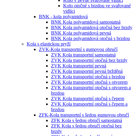
Kolo v pevné svařované vidlici
Kolo otočné s brzdou ve svařované
vidlici
BNK - kola polyamidová
BNK Kola polyamidová samostatná
BNK Kola polyamidová otočná bez brzdy
BNK Kola polyamidová pevná
BNK Kola polyamidová otočná s brzdou
Kola s elastickou pryží
ZVK-Kola transportní s gumovou obručí
ZVK Kola transportní samostatná
ZVK Kola transportní otočná bez brzdy
ZVK Kola transportní pevná
ZVK Kola transportní pevná bržděná
ZVK Kola transportní otočná s brzdou
ZVK Kola transportní otočná s otvorem
ZVK Kola transportní otočná s otvorem a
brzdou
ZVK Kola transportní otočná s čepem
ZVK Kola transportní otočná s čepem a
brzdou
ZFK-Kola transportní s šedou gumovou obručí
ZFK Kola s šedou obručí samostatná
ZFK Kola s šedou obručí otočná bez
brzdy