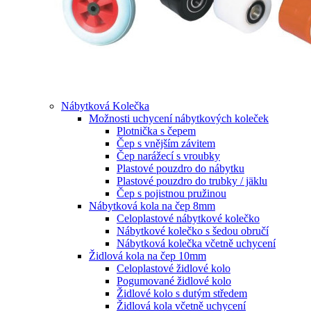
Nábytková Kolečka
Možnosti uchycení nábytkových koleček
Plotnička s čepem
Čep s vnějším závitem
Čep narážecí s vroubky
Plastové pouzdro do nábytku
Plastové pouzdro do trubky / jäklu
Čep s pojistnou pružinou
Nábytková kola na čep 8mm
Celoplastové nábytkové kolečko
Nábytkové kolečko s šedou obručí
Nábytková kolečka včetně uchycení
Židlová kola na čep 10mm
Celoplastové židlové kolo
Pogumované židlové kolo
Židlové kolo s dutým středem
Židlová kola včetně uchycení