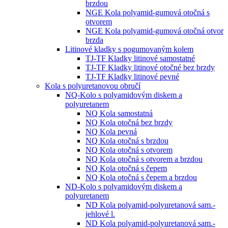
brzdou
NGE Kola polyamid-gumová otočná s
otvorem
NGE Kola polyamid-gumová otočná otvor
brzda
Litinové kladky s pogumovaným kolem
TJ-TF Kladky litinové samostatné
TJ-TF Kladky litinové otočné bez brzdy
TJ-TF Kladky litinové pevné
Kola s polyuretanovou obručí
NQ-Kolo s polyamidovým diskem a
polyuretanem
NQ Kola samostatná
NQ Kola otočná bez brzdy
NQ Kola pevná
NQ Kola otočná s brzdou
NQ Kola otočná s otvorem
NQ Kola otočná s otvorem a brzdou
NQ Kola otočná s čepem
NQ Kola otočná s čepem a brzdou
ND-Kolo s polyamidovým diskem a
polyuretanem
ND Kola polyamid-polyuretanová sam.-
jehlové l.
ND Kola polyamid-polyuretanová sam.-