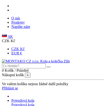
O nás
Prodejny
Napište nám
SK
CZK Kč
CZK Kč
EUR €
0
Košík
/
Prázdný
Nákupní košík
×
Ve vašem košíku nejsou žádné další položky
Přihlásit se
Pojezdová kola
Pojezdová kola