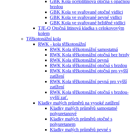
GBK Kola ocelolitinová otočná s opačnou
brzdou
GBK Kola ve svařované otočné vidlici
GBK Kola ve svařované pevné vidlici
GBK Kola ve svařované bržděné vidlici
TJE-Q Otočná litinová kladka s celokovovým
kolem
Těžkotonážní kola
RWK - kola těžkotonážní
RWK Kola těžkotonážní samostatná
RWK Kola těžkotonážní otočná bez brzdy
RWK Kola těžkotonážní pevná
RWK Kola těžkotonážní otočná s brzdou
RWK Kola těžkotonážní otočná pro vyšší
zatížení
RWK Kola těžkotonážní pevná pro vyšší
zatížení
RWK Kola těžkotonážní otočná s brzdou-
vyšší zať.
Kladky malých průměrů na vysoké zatížení
Kladky malých průměrů samostatné
polyuretanové
Kladky malých průměrů otočné s
polyuretanem
Kladky malých průměrů pevné s