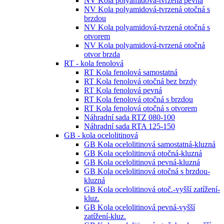
NV Kola polyamidová-tvrzená pevná
NV Kola polyamidová-tvrzená otočná s
brzdou
NV Kola polyamidová-tvrzená otočná s
otvorem
NV Kola polyamidová-tvrzená otočná
otvor brzda
RT - kola fenolová
RT Kola fenolová samostatná
RT Kola fenolová otočná bez brzdy
RT Kola fenolová pevná
RT Kola fenolová otočná s brzdou
RT Kola fenolová otočná s otvorem
Náhradní sada RTZ 080-100
Náhradní sada RTA 125-150
GB - kola ocelolitinová
GB Kola ocelolitinová samostatná-kluzná
GB Kola ocelolitinová otočná-kluzná
GB Kola ocelolitinová pevná-kluzná
GB Kola ocelolitinová otočná s brzdou-
kluzná
GB Kola ocelolitinová otoč.-vyšší zatížení-
kluz.
GB Kola ocelolitinová pevná-vyšší
zatížení-kluz.