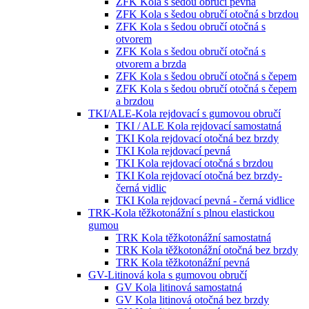
ZFK Kola s šedou obručí pevná
ZFK Kola s šedou obručí otočná s brzdou
ZFK Kola s šedou obručí otočná s
otvorem
ZFK Kola s šedou obručí otočná s
otvorem a brzda
ZFK Kola s šedou obručí otočná s čepem
ZFK Kola s šedou obručí otočná s čepem
a brzdou
TKI/ALE-Kola rejdovací s gumovou obručí
TKI / ALE Kola rejdovací samostatná
TKI Kola rejdovací otočná bez brzdy
TKI Kola rejdovací pevná
TKI Kola rejdovací otočná s brzdou
TKI Kola rejdovací otočná bez brzdy-
černá vidlic
TKI Kola rejdovací pevná - černá vidlice
TRK-Kola těžkotonážní s plnou elastickou
gumou
TRK Kola těžkotonážní samostatná
TRK Kola těžkotonážní otočná bez brzdy
TRK Kola těžkotonážní pevná
GV-Litinová kola s gumovou obručí
GV Kola litinová samostatná
GV Kola litinová otočná bez brzdy