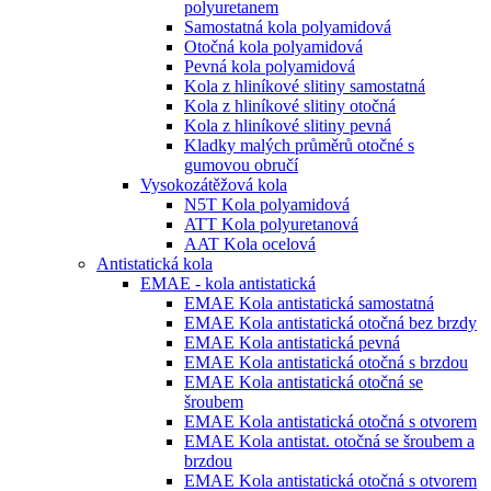
polyuretanem
Samostatná kola polyamidová
Otočná kola polyamidová
Pevná kola polyamidová
Kola z hliníkové slitiny samostatná
Kola z hliníkové slitiny otočná
Kola z hliníkové slitiny pevná
Kladky malých průměrů otočné s
gumovou obručí
Vysokozátěžová kola
N5T Kola polyamidová
ATT Kola polyuretanová
AAT Kola ocelová
Antistatická kola
EMAE - kola antistatická
EMAE Kola antistatická samostatná
EMAE Kola antistatická otočná bez brzdy
EMAE Kola antistatická pevná
EMAE Kola antistatická otočná s brzdou
EMAE Kola antistatická otočná se
šroubem
EMAE Kola antistatická otočná s otvorem
EMAE Kola antistat. otočná se šroubem a
brzdou
EMAE Kola antistatická otočná s otvorem