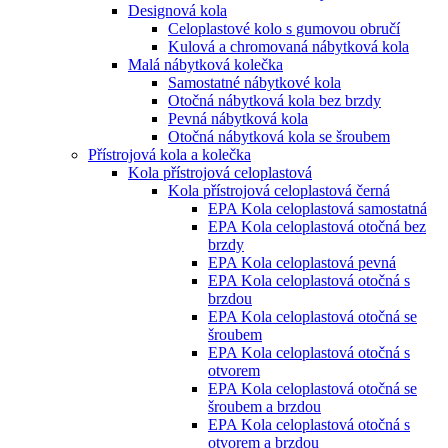
Designová kola
Celoplastové kolo s gumovou obručí
Kulová a chromovaná nábytková kola
Malá nábytková kolečka
Samostatné nábytkové kola
Otočná nábytková kola bez brzdy
Pevná nábytková kola
Otočná nábytková kola se šroubem
Přístrojová kola a kolečka
Kola přístrojová celoplastová
Kola přístrojová celoplastová černá
EPA Kola celoplastová samostatná
EPA Kola celoplastová otočná bez
brzdy
EPA Kola celoplastová pevná
EPA Kola celoplastová otočná s
brzdou
EPA Kola celoplastová otočná se
šroubem
EPA Kola celoplastová otočná s
otvorem
EPA Kola celoplastová otočná se
šroubem a brzdou
EPA Kola celoplastová otočná s
otvorem a brzdou