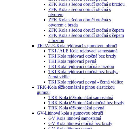
ZFK Kola s šedou obručí otočná s brzdou
ZFK Kola s šedou obručí otočná s
otvorem
ZFK Kola s šedou obručí otočná s
otvorem a brzda
ZFK Kola s šedou obručí otočná s čepem
ZFK Kola s šedou obručí otočná s čepem
a brzdou
TKI/ALE-Kola rejdovací s gumovou obručí
TKI / ALE Kola rejdovací samostatná
TKI Kola rejdovací otočná bez brzdy
TKI Kola rejdovací pevná
TKI Kola rejdovací otočná s brzdou
TKI Kola rejdovací otočná bez brzdy-
černá vidlic
TKI Kola rejdovací pevná - černá vidlice
TRK-Kola těžkotonážní s plnou elastickou
gumou
TRK Kola těžkotonážní samostatná
TRK Kola těžkotonážní otočná bez brzdy
TRK Kola těžkotonážní pevná
GV-Litinová kola s gumovou obručí
GV Kola litinová samostatná
GV Kola litinová otočná bez brzdy
GV Kola litinová pevná