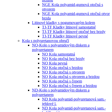
brzdou
NGE Kola polyamid-gumová otočná s
otvorem
NGE Kola polyamid-gumová otočná otvor
brzda
Litinové kladky s pogumovaným kolem
TJ-TF Kladky litinové samostatné
TJ-TF Kladky litinové otočné bez brzdy
TJ-TF Kladky litinové pevné
Kola s polyuretanovou obručí
NQ-Kolo s polyamidovým diskem a
polyuretanem
NQ Kola samostatná
NQ Kola otočná bez brzdy
NQ Kola pevná
NQ Kola otočná s brzdou
NQ Kola otočná s otvorem
NQ Kola otočná s otvorem a brzdou
NQ Kola otočná s čepem
NQ Kola otočná s čepem a brzdou
ND-Kolo s polyamidovým diskem a
polyuretanem
ND Kola polyamid-polyuretanová sam.-
jehlové l.
ND Kola polyamid-polyuretanová sam.-