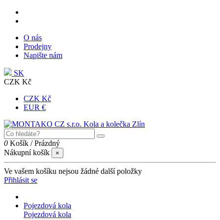
O nás
Prodejny
Napište nám
SK
CZK Kč
CZK Kč
EUR €
0
Košík
/
Prázdný
Nákupní košík
×
Ve vašem košíku nejsou žádné další položky
Přihlásit se
Pojezdová kola
Pojezdová kola