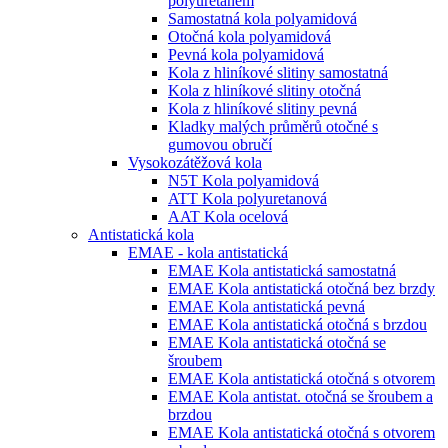
polyuretanem
Samostatná kola polyamidová
Otočná kola polyamidová
Pevná kola polyamidová
Kola z hliníkové slitiny samostatná
Kola z hliníkové slitiny otočná
Kola z hliníkové slitiny pevná
Kladky malých průměrů otočné s
gumovou obručí
Vysokozátěžová kola
N5T Kola polyamidová
ATT Kola polyuretanová
AAT Kola ocelová
Antistatická kola
EMAE - kola antistatická
EMAE Kola antistatická samostatná
EMAE Kola antistatická otočná bez brzdy
EMAE Kola antistatická pevná
EMAE Kola antistatická otočná s brzdou
EMAE Kola antistatická otočná se
šroubem
EMAE Kola antistatická otočná s otvorem
EMAE Kola antistat. otočná se šroubem a
brzdou
EMAE Kola antistatická otočná s otvorem