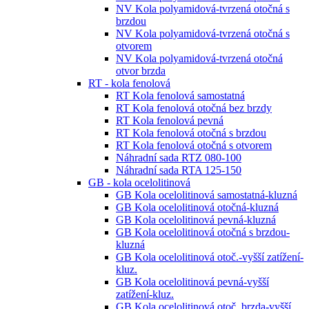
NV Kola polyamidová-tvrzená otočná s
brzdou
NV Kola polyamidová-tvrzená otočná s
otvorem
NV Kola polyamidová-tvrzená otočná
otvor brzda
RT - kola fenolová
RT Kola fenolová samostatná
RT Kola fenolová otočná bez brzdy
RT Kola fenolová pevná
RT Kola fenolová otočná s brzdou
RT Kola fenolová otočná s otvorem
Náhradní sada RTZ 080-100
Náhradní sada RTA 125-150
GB - kola ocelolitinová
GB Kola ocelolitinová samostatná-kluzná
GB Kola ocelolitinová otočná-kluzná
GB Kola ocelolitinová pevná-kluzná
GB Kola ocelolitinová otočná s brzdou-
kluzná
GB Kola ocelolitinová otoč.-vyšší zatížení-
kluz.
GB Kola ocelolitinová pevná-vyšší
zatížení-kluz.
GB Kola ocelolitinová otoč. brzda-vyšší