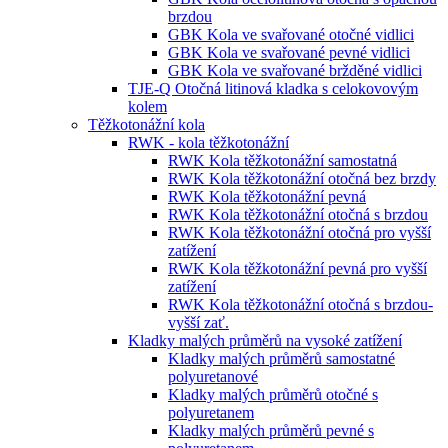
brzdou
GBK Kola ve svařované otočné vidlici
GBK Kola ve svařované pevné vidlici
GBK Kola ve svařované bržděné vidlici
TJE-Q Otočná litinová kladka s celokovovým
kolem
Těžkotonážní kola
RWK - kola těžkotonážní
RWK Kola těžkotonážní samostatná
RWK Kola těžkotonážní otočná bez brzdy
RWK Kola těžkotonážní pevná
RWK Kola těžkotonážní otočná s brzdou
RWK Kola těžkotonážní otočná pro vyšší
zatížení
RWK Kola těžkotonážní pevná pro vyšší
zatížení
RWK Kola těžkotonážní otočná s brzdou-
vyšší zať.
Kladky malých průměrů na vysoké zatížení
Kladky malých průměrů samostatné
polyuretanové
Kladky malých průměrů otočné s
polyuretanem
Kladky malých průměrů pevné s