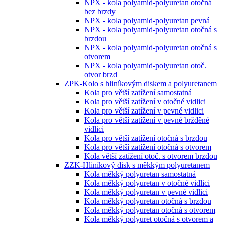
NPX - kola polyamid-polyuretan otočná
bez brzdy
NPX - kola polyamid-polyuretan pevná
NPX - kola polyamid-polyuretan otočná s
brzdou
NPX - kola polyamid-polyuretan otočná s
otvorem
NPX - kola polyamid-polyuretan otoč.
otvor brzd
ZPK-Kolo s hliníkovým diskem a polyuretanem
Kola pro větší zatížení samostatná
Kola pro větší zatížení v otočné vidlici
Kola pro větší zatížení v pevné vidlici
Kola pro větší zatížení v pevné bržděné
vidlici
Kola pro větší zatížení otočná s brzdou
Kola pro větší zatížení otočná s otvorem
Kola větší zatížení otoč. s otvorem brzdou
ZZK-Hliníkový disk s měkkým polyuretanem
Kola měkký polyuretan samostatná
Kola měkký polyuretan v otočné vidlici
Kola měkký polyuretan v pevné vidlici
Kola měkký polyuretan otočná s brzdou
Kola měkký polyuretan otočná s otvorem
Kola měkký polyuret otočná s otvorem a