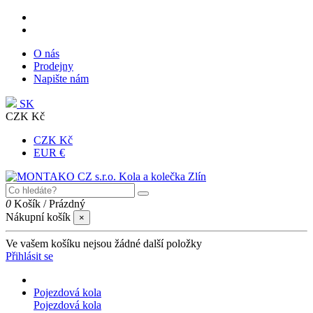
O nás
Prodejny
Napište nám
SK
CZK Kč
CZK Kč
EUR €
0
Košík
/
Prázdný
Nákupní košík
×
Ve vašem košíku nejsou žádné další položky
Přihlásit se
Pojezdová kola
Pojezdová kola