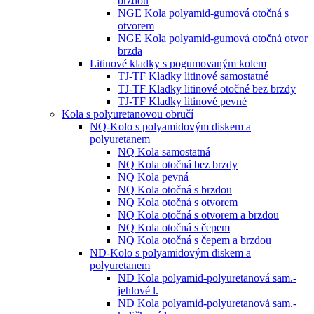
brzdou
NGE Kola polyamid-gumová otočná s
otvorem
NGE Kola polyamid-gumová otočná otvor
brzda
Litinové kladky s pogumovaným kolem
TJ-TF Kladky litinové samostatné
TJ-TF Kladky litinové otočné bez brzdy
TJ-TF Kladky litinové pevné
Kola s polyuretanovou obručí
NQ-Kolo s polyamidovým diskem a
polyuretanem
NQ Kola samostatná
NQ Kola otočná bez brzdy
NQ Kola pevná
NQ Kola otočná s brzdou
NQ Kola otočná s otvorem
NQ Kola otočná s otvorem a brzdou
NQ Kola otočná s čepem
NQ Kola otočná s čepem a brzdou
ND-Kolo s polyamidovým diskem a
polyuretanem
ND Kola polyamid-polyuretanová sam.-
jehlové l.
ND Kola polyamid-polyuretanová sam.-