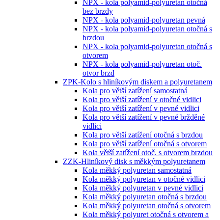
NPX - kola polyamid-polyuretan otočná
bez brzdy
NPX - kola polyamid-polyuretan pevná
NPX - kola polyamid-polyuretan otočná s
brzdou
NPX - kola polyamid-polyuretan otočná s
otvorem
NPX - kola polyamid-polyuretan otoč.
otvor brzd
ZPK-Kolo s hliníkovým diskem a polyuretanem
Kola pro větší zatížení samostatná
Kola pro větší zatížení v otočné vidlici
Kola pro větší zatížení v pevné vidlici
Kola pro větší zatížení v pevné bržděné
vidlici
Kola pro větší zatížení otočná s brzdou
Kola pro větší zatížení otočná s otvorem
Kola větší zatížení otoč. s otvorem brzdou
ZZK-Hliníkový disk s měkkým polyuretanem
Kola měkký polyuretan samostatná
Kola měkký polyuretan v otočné vidlici
Kola měkký polyuretan v pevné vidlici
Kola měkký polyuretan otočná s brzdou
Kola měkký polyuretan otočná s otvorem
Kola měkký polyuret otočná s otvorem a