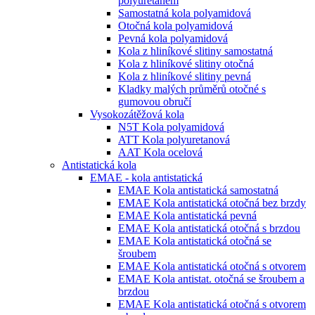
polyuretanem
Samostatná kola polyamidová
Otočná kola polyamidová
Pevná kola polyamidová
Kola z hliníkové slitiny samostatná
Kola z hliníkové slitiny otočná
Kola z hliníkové slitiny pevná
Kladky malých průměrů otočné s
gumovou obručí
Vysokozátěžová kola
N5T Kola polyamidová
ATT Kola polyuretanová
AAT Kola ocelová
Antistatická kola
EMAE - kola antistatická
EMAE Kola antistatická samostatná
EMAE Kola antistatická otočná bez brzdy
EMAE Kola antistatická pevná
EMAE Kola antistatická otočná s brzdou
EMAE Kola antistatická otočná se
šroubem
EMAE Kola antistatická otočná s otvorem
EMAE Kola antistat. otočná se šroubem a
brzdou
EMAE Kola antistatická otočná s otvorem