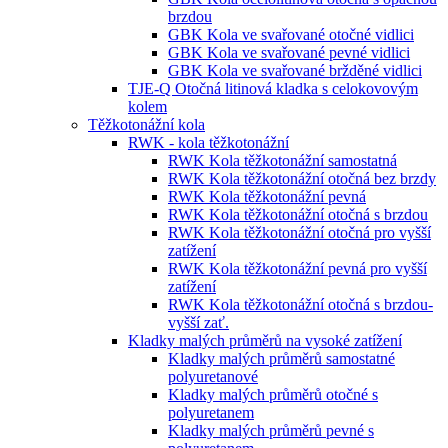
brzdou
GBK Kola ve svařované otočné vidlici
GBK Kola ve svařované pevné vidlici
GBK Kola ve svařované bržděné vidlici
TJE-Q Otočná litinová kladka s celokovovým
kolem
Těžkotonážní kola
RWK - kola těžkotonážní
RWK Kola těžkotonážní samostatná
RWK Kola těžkotonážní otočná bez brzdy
RWK Kola těžkotonážní pevná
RWK Kola těžkotonážní otočná s brzdou
RWK Kola těžkotonážní otočná pro vyšší
zatížení
RWK Kola těžkotonážní pevná pro vyšší
zatížení
RWK Kola těžkotonážní otočná s brzdou-
vyšší zať.
Kladky malých průměrů na vysoké zatížení
Kladky malých průměrů samostatné
polyuretanové
Kladky malých průměrů otočné s
polyuretanem
Kladky malých průměrů pevné s