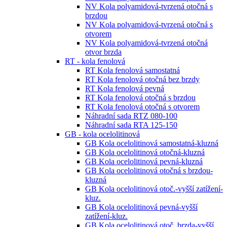
NV Kola polyamidová-tvrzená otočná s
brzdou
NV Kola polyamidová-tvrzená otočná s
otvorem
NV Kola polyamidová-tvrzená otočná
otvor brzda
RT - kola fenolová
RT Kola fenolová samostatná
RT Kola fenolová otočná bez brzdy
RT Kola fenolová pevná
RT Kola fenolová otočná s brzdou
RT Kola fenolová otočná s otvorem
Náhradní sada RTZ 080-100
Náhradní sada RTA 125-150
GB - kola ocelolitinová
GB Kola ocelolitinová samostatná-kluzná
GB Kola ocelolitinová otočná-kluzná
GB Kola ocelolitinová pevná-kluzná
GB Kola ocelolitinová otočná s brzdou-
kluzná
GB Kola ocelolitinová otoč.-vyšší zatížení-
kluz.
GB Kola ocelolitinová pevná-vyšší
zatížení-kluz.
GB Kola ocelolitinová otoč. brzda-vyšší