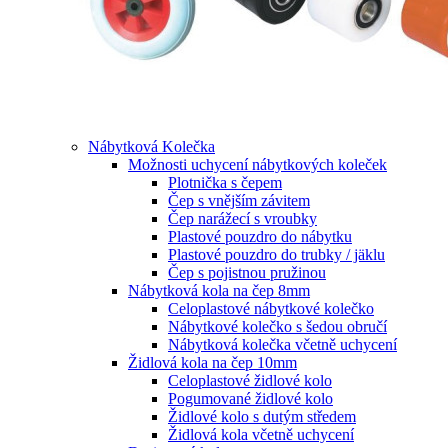
Nábytková Kolečka
Možnosti uchycení nábytkových koleček
Plotnička s čepem
Čep s vnějším závitem
Čep narážecí s vroubky
Plastové pouzdro do nábytku
Plastové pouzdro do trubky / jäklu
Čep s pojistnou pružinou
Nábytková kola na čep 8mm
Celoplastové nábytkové kolečko
Nábytkové kolečko s šedou obručí
Nábytková kolečka včetně uchycení
Židlová kola na čep 10mm
Celoplastové židlové kolo
Pogumované židlové kolo
Židlové kolo s dutým středem
Židlová kola včetně uchycení