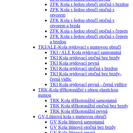
ZFK Kola s šedou obručí otočná s brzdou
ZFK Kola s šedou obručí otočná s
otvorem
ZFK Kola s šedou obručí otočná s
otvorem a brzda
ZFK Kola s šedou obručí otočná s čepem
ZFK Kola s šedou obručí otočná s čepem
a brzdou
TKI/ALE-Kola rejdovací s gumovou obručí
TKI / ALE Kola rejdovací samostatná
TKI Kola rejdovací otočná bez brzdy
TKI Kola rejdovací pevná
TKI Kola rejdovací otočná s brzdou
TKI Kola rejdovací otočná bez brzdy-
černá vidlic
TKI Kola rejdovací pevná - černá vidlice
TRK-Kola těžkotonážní s plnou elastickou
gumou
TRK Kola těžkotonážní samostatná
TRK Kola těžkotonážní otočná bez brzdy
TRK Kola těžkotonážní pevná
GV-Litinová kola s gumovou obručí
GV Kola litinová samostatná
GV Kola litinová otočná bez brzdy
GV Kola litinová pevná