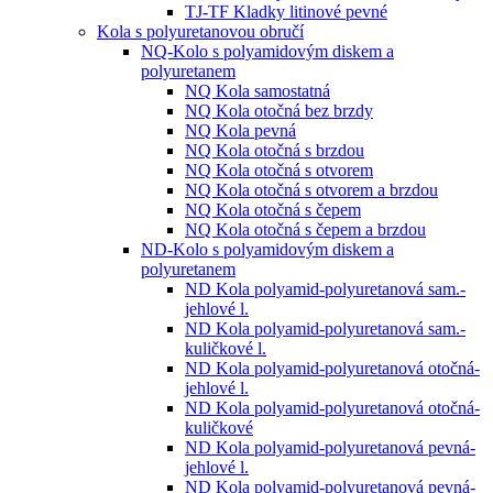
TJ-TF Kladky litinové pevné
Kola s polyuretanovou obručí
NQ-Kolo s polyamidovým diskem a
polyuretanem
NQ Kola samostatná
NQ Kola otočná bez brzdy
NQ Kola pevná
NQ Kola otočná s brzdou
NQ Kola otočná s otvorem
NQ Kola otočná s otvorem a brzdou
NQ Kola otočná s čepem
NQ Kola otočná s čepem a brzdou
ND-Kolo s polyamidovým diskem a
polyuretanem
ND Kola polyamid-polyuretanová sam.-
jehlové l.
ND Kola polyamid-polyuretanová sam.-
kuličkové l.
ND Kola polyamid-polyuretanová otočná-
jehlové l.
ND Kola polyamid-polyuretanová otočná-
kuličkové
ND Kola polyamid-polyuretanová pevná-
jehlové l.
ND Kola polyamid-polyuretanová pevná-