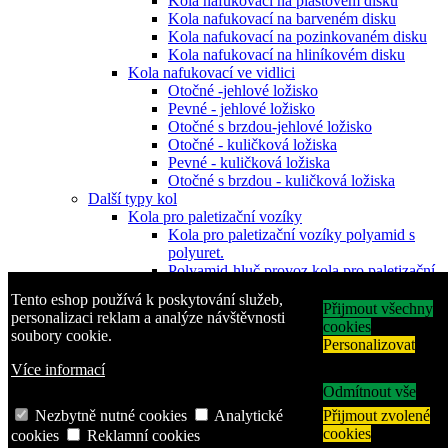
Kola nafukovací na plastovém disku
Kola nafukovací na barveném disku
Kola nafukovací na pozinkovaném disku
Kola nafukovací na hliníkovém disku
Kola nafukovací ve vidlici
Otočné -jehlové ložisko
Pevné - jehlové ložisko
Otočné s brzdou-jehlové ložisko
Otočné - kuličková ložiska
Pevné - kuličková ložiska
Otočné s brzdou - kuličková ložiska
Další typy kol
Kola pro paletizační vozíky
Kola pro paletizační vozíky polyamid s
polyuret.
Polyamid-hluč.provoz kola pro paletizační
vozíky
Tento eshop používá k poskytování služeb,
Kola pro paletizační vozíky polyuretanová
Přijmout všechny
personalizaci reklam a analýze návštěvnosti
Pogumovaná hliníková kola pro
cookies
soubory cookie.
paletizační vozíky
Personalizovat
Kovová kola-těžké provozy pro paletizační
Více informací
v
Odmítnout vše
Pryžová kola s plastovým diskem
Pryžová kola plastový disk-šedá obruč-
Nezbytně nutné cookies
Analytické
Přijmout zvolené
kluzné
cookies
cookies
Reklamní cookies