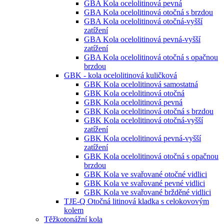
GBA Kola ocelolitinová pevná
GBA Kola ocelolitinová otočná s brzdou
GBA Kola ocelolitinová otočná-vyšší
zatížení
GBA Kola ocelolitinová pevná-vyšší
zatížení
GBA Kola ocelolitinová otočná s opačnou
brzdou
GBK - kola ocelolitinová kuličková
GBK Kola ocelolitinová samostatná
GBK Kola ocelolitinová otočná
GBK Kola ocelolitinová pevná
GBK Kola ocelolitinová otočná s brzdou
GBK Kola ocelolitinová otočná-vyšší
zatížení
GBK Kola ocelolitinová pevná-vyšší
zatížení
GBK Kola ocelolitinová otočná s opačnou
brzdou
GBK Kola ve svařované otočné vidlici
GBK Kola ve svařované pevné vidlici
GBK Kola ve svařované bržděné vidlici
TJE-Q Otočná litinová kladka s celokovovým
kolem
Těžkotonážní kola