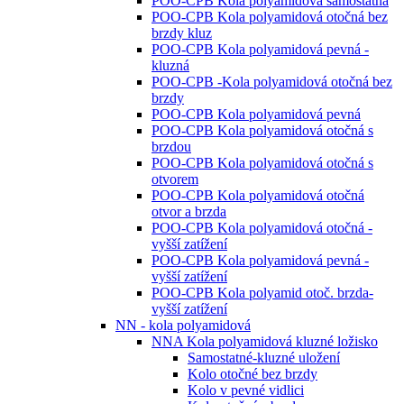
POO-CPB Kola polyamidová samostatná
POO-CPB Kola polyamidová otočná bez
brzdy kluz
POO-CPB Kola polyamidová pevná -
kluzná
POO-CPB -Kola polyamidová otočná bez
brzdy
POO-CPB Kola polyamidová pevná
POO-CPB Kola polyamidová otočná s
brzdou
POO-CPB Kola polyamidová otočná s
otvorem
POO-CPB Kola polyamidová otočná
otvor a brzda
POO-CPB Kola polyamidová otočná -
vyšší zatížení
POO-CPB Kola polyamidová pevná -
vyšší zatížení
POO-CPB Kola polyamid otoč. brzda-
vyšší zatížení
NN - kola polyamidová
NNA Kola polyamidová kluzné ložisko
Samostatné-kluzné uložení
Kolo otočné bez brzdy
Kolo v pevné vidlici