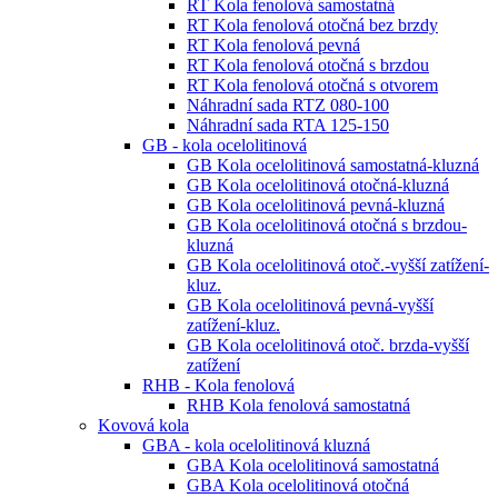
RT Kola fenolová samostatná
RT Kola fenolová otočná bez brzdy
RT Kola fenolová pevná
RT Kola fenolová otočná s brzdou
RT Kola fenolová otočná s otvorem
Náhradní sada RTZ 080-100
Náhradní sada RTA 125-150
GB - kola ocelolitinová
GB Kola ocelolitinová samostatná-kluzná
GB Kola ocelolitinová otočná-kluzná
GB Kola ocelolitinová pevná-kluzná
GB Kola ocelolitinová otočná s brzdou-
kluzná
GB Kola ocelolitinová otoč.-vyšší zatížení-
kluz.
GB Kola ocelolitinová pevná-vyšší
zatížení-kluz.
GB Kola ocelolitinová otoč. brzda-vyšší
zatížení
RHB - Kola fenolová
RHB Kola fenolová samostatná
Kovová kola
GBA - kola ocelolitinová kluzná
GBA Kola ocelolitinová samostatná
GBA Kola ocelolitinová otočná