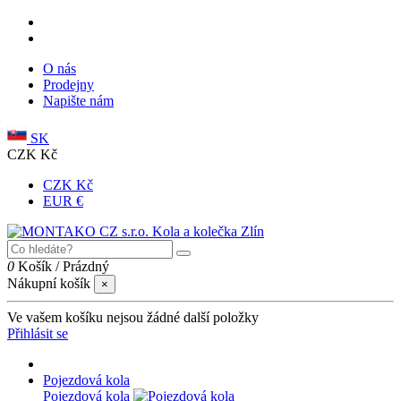
O nás
Prodejny
Napište nám
SK
CZK Kč
CZK Kč
EUR €
0
Košík
/
Prázdný
Nákupní košík
×
Ve vašem košíku nejsou žádné další položky
Přihlásit se
Pojezdová kola
Pojezdová kola