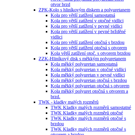
otvor brzd
ZPK-Kolo s hliníkovým diskem a polyuretanem
Kola pro větší zatížení samostatná
Kola pro větší zatížení v otočné vidlici
Kola pro větší zatížení v pevné vidlici
Kola pro větší zatížení v pevné bržděné
vidlici
Kola pro větší zatížení otočná s brzdou
Kola pro větší zatížení otočná s otvorem
Kola větší zatížení otoč. s otvorem brzdou
ZZK-Hliníkový disk s měkkým polyuretanem
Kola měkký polyuretan samostatná
Kola měkký polyuretan v otočné vidlici
Kola měkký polyuretan v pevné vidlici
Kola měkký polyuretan otočná s brzdou
Kola měkký polyuretan otočná s otvorem
Kola měkký polyuret otočná s otvorem a
brzd.
TWK - kladky malých rozměrů
TWK Kladky malých rozměrů samostatné
TWK Kladky malých rozměrů otočné
TWK Kladky malých rozměrů otočné s
brzdou
TWK Kladky malých rozměrů otočné s
otvorem a brzdou