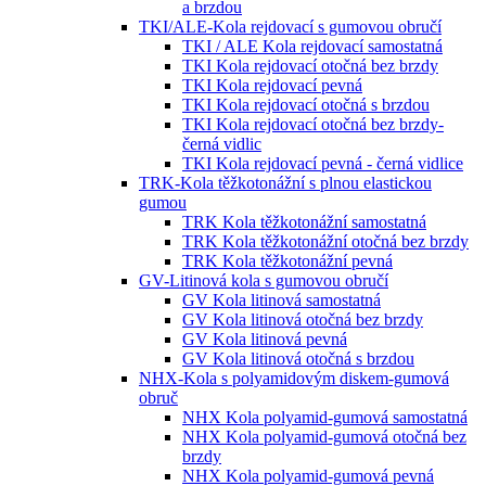
a brzdou
TKI/ALE-Kola rejdovací s gumovou obručí
TKI / ALE Kola rejdovací samostatná
TKI Kola rejdovací otočná bez brzdy
TKI Kola rejdovací pevná
TKI Kola rejdovací otočná s brzdou
TKI Kola rejdovací otočná bez brzdy-
černá vidlic
TKI Kola rejdovací pevná - černá vidlice
TRK-Kola těžkotonážní s plnou elastickou
gumou
TRK Kola těžkotonážní samostatná
TRK Kola těžkotonážní otočná bez brzdy
TRK Kola těžkotonážní pevná
GV-Litinová kola s gumovou obručí
GV Kola litinová samostatná
GV Kola litinová otočná bez brzdy
GV Kola litinová pevná
GV Kola litinová otočná s brzdou
NHX-Kola s polyamidovým diskem-gumová
obruč
NHX Kola polyamid-gumová samostatná
NHX Kola polyamid-gumová otočná bez
brzdy
NHX Kola polyamid-gumová pevná