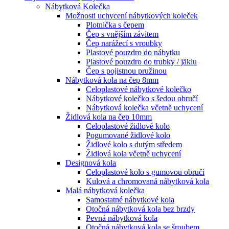
Nábytková Kolečka
Možnosti uchycení nábytkových koleček
Plotnička s čepem
Čep s vnějším závitem
Čep narážecí s vroubky
Plastové pouzdro do nábytku
Plastové pouzdro do trubky / jäklu
Čep s pojistnou pružinou
Nábytková kola na čep 8mm
Celoplastové nábytkové kolečko
Nábytkové kolečko s šedou obručí
Nábytková kolečka včetně uchycení
Židlová kola na čep 10mm
Celoplastové židlové kolo
Pogumované židlové kolo
Židlové kolo s dutým středem
Židlová kola včetně uchycení
Designová kola
Celoplastové kolo s gumovou obručí
Kulová a chromovaná nábytková kola
Malá nábytková kolečka
Samostatné nábytkové kola
Otočná nábytková kola bez brzdy
Pevná nábytková kola
Otočná nábytková kola se šroubem