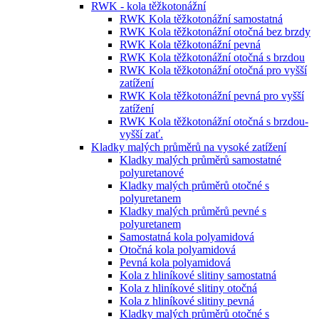
RWK - kola těžkotonážní
RWK Kola těžkotonážní samostatná
RWK Kola těžkotonážní otočná bez brzdy
RWK Kola těžkotonážní pevná
RWK Kola těžkotonážní otočná s brzdou
RWK Kola těžkotonážní otočná pro vyšší
zatížení
RWK Kola těžkotonážní pevná pro vyšší
zatížení
RWK Kola těžkotonážní otočná s brzdou-
vyšší zať.
Kladky malých průměrů na vysoké zatížení
Kladky malých průměrů samostatné
polyuretanové
Kladky malých průměrů otočné s
polyuretanem
Kladky malých průměrů pevné s
polyuretanem
Samostatná kola polyamidová
Otočná kola polyamidová
Pevná kola polyamidová
Kola z hliníkové slitiny samostatná
Kola z hliníkové slitiny otočná
Kola z hliníkové slitiny pevná
Kladky malých průměrů otočné s