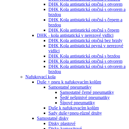
DHK Kola antistatická otočná s otvorem
DHK Kola antistatická otočná s otvorem a
brzdou
DHK Kola antistatická otočná s čepem a
brzdou
DHK Kola antistatická otočná s čepem
DHK - kola antistatická v nerezové vidlici
DHK Kola antistatická otočná bez brzdy
DHK Kola antistatická pevná v nerezové
vidlici
DHK Kola antistatická otočná s brzdou
DHK Kola antistatická otočná s otvorem
DHK Kola antistatická otočná s otvorem a
brzdou
Nafukovací kola
Duše + pneu k nafukovacím kolům
Samostatné pneumatiky
Samostatné černé pneumatiky
Šedé nešpinivé pneumatiky
Šípové pneumatiky
Duše k nafukovacím kolům
Sady duše+pneu-různé druhy
Samostatné disky
Disky plastové
Disky komaxitové