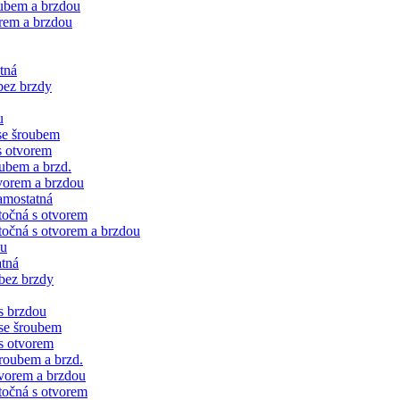
oubem a brzdou
rem a brzdou
tná
bez brzdy
u
se šroubem
s otvorem
ubem a brzd.
vorem a brzdou
amostatná
točná s otvorem
očná s otvorem a brzdou
ku
tná
bez brzdy
s brzdou
se šroubem
s otvorem
roubem a brzd.
vorem a brzdou
točná s otvorem