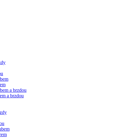
zdy
ou
ubem
rem
ubem a brzdou
rem a brzdou
rzdy
dou
oubem
orem