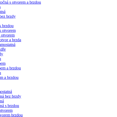
očná s otvorem a brzdou
m
tná
bez brzdy
s brzdou
s otvorem
 otvorem
tvor a brzda
amostatná
zdře
dy
u
bem
bem a brzdou
u
em a brzdou
ostatná
čná bez brzdy
vná
ná s brzdou
 otvorem
tvorem brzdou