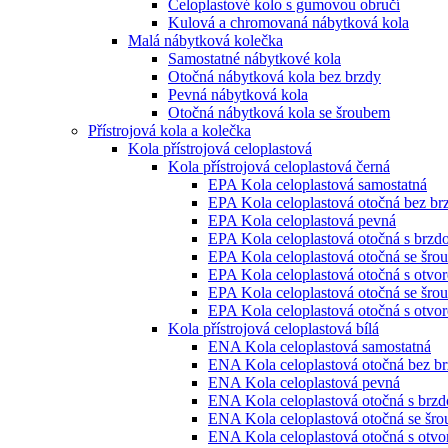
Celoplastové kolo s gumovou obručí
Kulová a chromovaná nábytková kola
Malá nábytková kolečka
Samostatné nábytkové kola
Otočná nábytková kola bez brzdy
Pevná nábytková kola
Otočná nábytková kola se šroubem
Přístrojová kola a kolečka
Kola přístrojová celoplastová
Kola přístrojová celoplastová černá
EPA Kola celoplastová samostatná
EPA Kola celoplastová otočná bez br
EPA Kola celoplastová pevná
EPA Kola celoplastová otočná s brzd
EPA Kola celoplastová otočná se šro
EPA Kola celoplastová otočná s otvo
EPA Kola celoplastová otočná se šro
EPA Kola celoplastová otočná s otvo
Kola přístrojová celoplastová bílá
ENA Kola celoplastová samostatná
ENA Kola celoplastová otočná bez b
ENA Kola celoplastová pevná
ENA Kola celoplastová otočná s brz
ENA Kola celoplastová otočná se šr
ENA Kola celoplastová otočná s otv