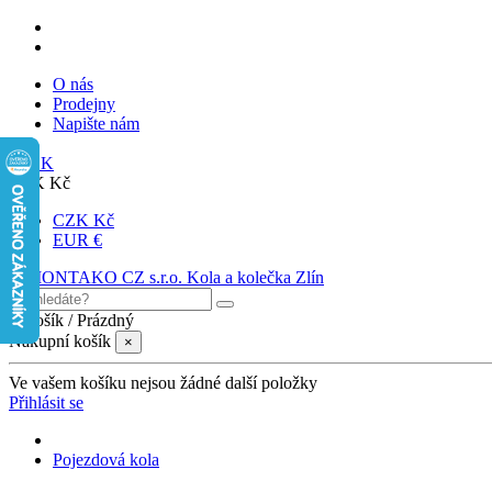
O nás
Prodejny
Napište nám
SK
CZK Kč
CZK Kč
EUR €
0
Košík
/
Prázdný
Nákupní košík
×
Ve vašem košíku nejsou žádné další položky
Přihlásit se
Pojezdová kola