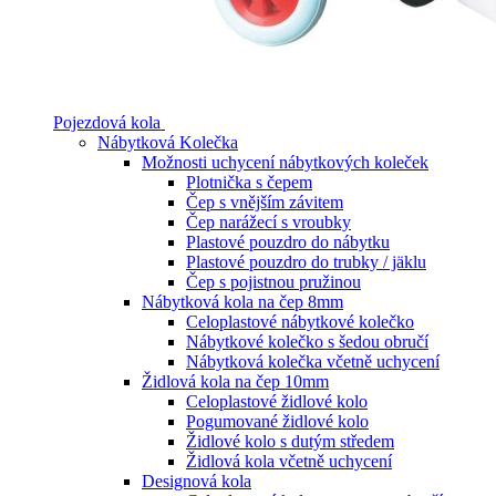
Pojezdová kola
Nábytková Kolečka
Možnosti uchycení nábytkových koleček
Plotnička s čepem
Čep s vnějším závitem
Čep narážecí s vroubky
Plastové pouzdro do nábytku
Plastové pouzdro do trubky / jäklu
Čep s pojistnou pružinou
Nábytková kola na čep 8mm
Celoplastové nábytkové kolečko
Nábytkové kolečko s šedou obručí
Nábytková kolečka včetně uchycení
Židlová kola na čep 10mm
Celoplastové židlové kolo
Pogumované židlové kolo
Židlové kolo s dutým středem
Židlová kola včetně uchycení
Designová kola