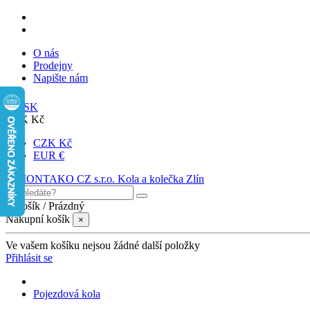
O nás
Prodejny
Napište nám
SK
CZK Kč
CZK Kč
EUR €
0
Košík
/
Prázdný
Nákupní košík
×
Ve vašem košíku nejsou žádné další položky
Přihlásit se
Pojezdová kola