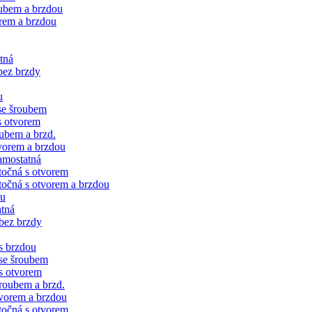
oubem a brzdou
rem a brzdou
tná
bez brzdy
u
se šroubem
s otvorem
ubem a brzd.
vorem a brzdou
amostatná
točná s otvorem
očná s otvorem a brzdou
ku
tná
bez brzdy
s brzdou
se šroubem
s otvorem
roubem a brzd.
vorem a brzdou
točná s otvorem