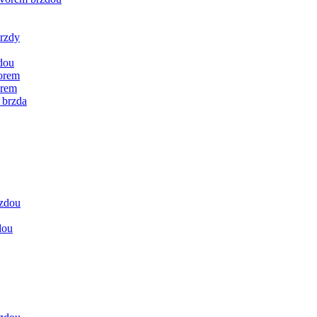
brzdy
dou
vorem
orem
 brzda
rzdou
dou