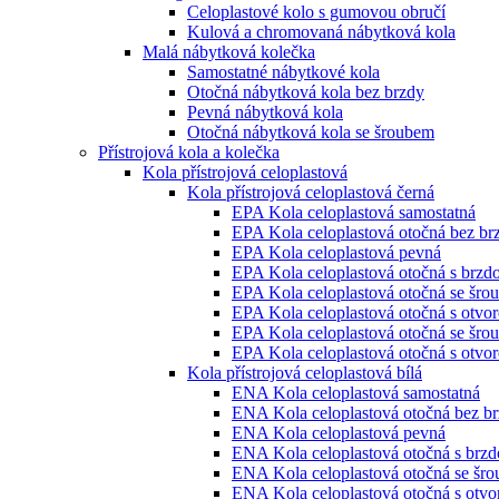
Celoplastové kolo s gumovou obručí
Kulová a chromovaná nábytková kola
Malá nábytková kolečka
Samostatné nábytkové kola
Otočná nábytková kola bez brzdy
Pevná nábytková kola
Otočná nábytková kola se šroubem
Přístrojová kola a kolečka
Kola přístrojová celoplastová
Kola přístrojová celoplastová černá
EPA Kola celoplastová samostatná
EPA Kola celoplastová otočná bez br
EPA Kola celoplastová pevná
EPA Kola celoplastová otočná s brzd
EPA Kola celoplastová otočná se šro
EPA Kola celoplastová otočná s otvo
EPA Kola celoplastová otočná se šro
EPA Kola celoplastová otočná s otvo
Kola přístrojová celoplastová bílá
ENA Kola celoplastová samostatná
ENA Kola celoplastová otočná bez b
ENA Kola celoplastová pevná
ENA Kola celoplastová otočná s brz
ENA Kola celoplastová otočná se šr
ENA Kola celoplastová otočná s otv