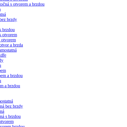
očná s otvorem a brzdou
m
tná
bez brzdy
s brzdou
s otvorem
 otvorem
tvor a brzda
amostatná
zdře
dy
u
bem
bem a brzdou
u
em a brzdou
ostatná
čná bez brzdy
vná
ná s brzdou
 otvorem
tvorem brzdou