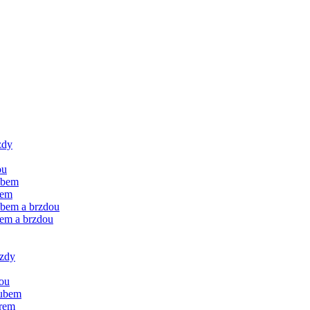
zdy
ou
ubem
rem
ubem a brzdou
rem a brzdou
rzdy
dou
oubem
orem