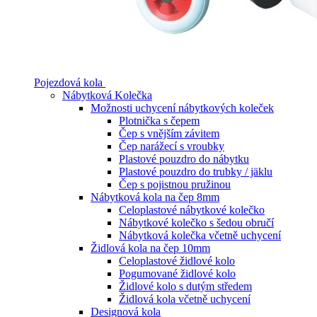
Pojezdová kola
Nábytková Kolečka
Možnosti uchycení nábytkových koleček
Plotnička s čepem
Čep s vnějším závitem
Čep narážecí s vroubky
Plastové pouzdro do nábytku
Plastové pouzdro do trubky / jäklu
Čep s pojistnou pružinou
Nábytková kola na čep 8mm
Celoplastové nábytkové kolečko
Nábytkové kolečko s šedou obručí
Nábytková kolečka včetně uchycení
Židlová kola na čep 10mm
Celoplastové židlové kolo
Pogumované židlové kolo
Židlové kolo s dutým středem
Židlová kola včetně uchycení
Designová kola