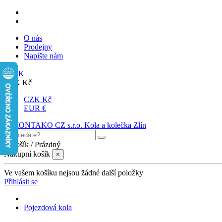
O nás
Prodejny
Napište nám
SK
CZK Kč
CZK Kč
EUR €
0
Košík
/
Prázdný
Nákupní košík
×
Ve vašem košíku nejsou žádné další položky
Přihlásit se
Pojezdová kola