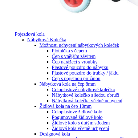
Pojezdová kola
Nábytková Kolečka
Možnosti uchycení nábytkových koleček
Plotnička s čepem
Čep s vnějším závitem
Čep narážecí s vroubky
Plastové pouzdro do nábytku
Plastové pouzdro do trubky / jäklu
Čep s pojistnou pružinou
Nábytková kola na čep 8mm
Celoplastové nábytkové kolečko
Nábytkové kolečko s šedou obručí
Nábytková kolečka včetně uchycení
Židlová kola na čep 10mm
Celoplastové židlové kolo
Pogumované židlové kolo
Židlové kolo s dutým středem
Židlová kola včetně uchycení
Designová kola