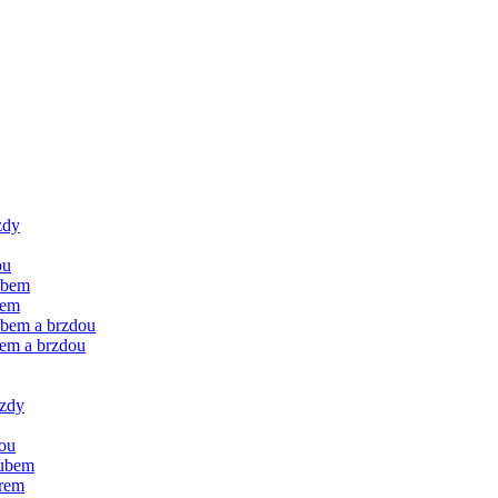
zdy
ou
ubem
rem
ubem a brzdou
rem a brzdou
rzdy
dou
oubem
orem