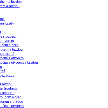
oubem a brzdou
rem a brzdou
tná
bez brzdy
u
se šroubem
s otvorem
ubem a brzd.
vorem a brzdou
amostatná
točná s otvorem
očná s otvorem a brzdou
ku
tná
bez brzdy
s brzdou
se šroubem
s otvorem
roubem a brzd.
vorem a brzdou
točná s otvorem