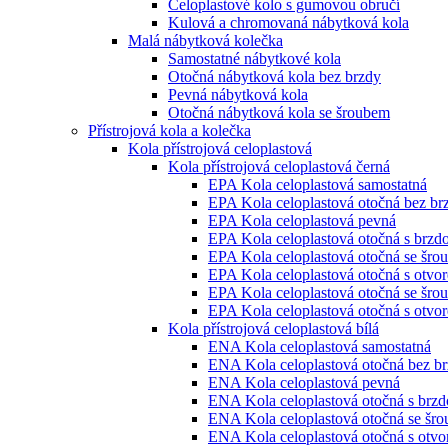
Celoplastové kolo s gumovou obručí
Kulová a chromovaná nábytková kola
Malá nábytková kolečka
Samostatné nábytkové kola
Otočná nábytková kola bez brzdy
Pevná nábytková kola
Otočná nábytková kola se šroubem
Přístrojová kola a kolečka
Kola přístrojová celoplastová
Kola přístrojová celoplastová černá
EPA Kola celoplastová samostatná
EPA Kola celoplastová otočná bez br
EPA Kola celoplastová pevná
EPA Kola celoplastová otočná s brzd
EPA Kola celoplastová otočná se šro
EPA Kola celoplastová otočná s otvo
EPA Kola celoplastová otočná se šro
EPA Kola celoplastová otočná s otvo
Kola přístrojová celoplastová bílá
ENA Kola celoplastová samostatná
ENA Kola celoplastová otočná bez b
ENA Kola celoplastová pevná
ENA Kola celoplastová otočná s brz
ENA Kola celoplastová otočná se šr
ENA Kola celoplastová otočná s otv