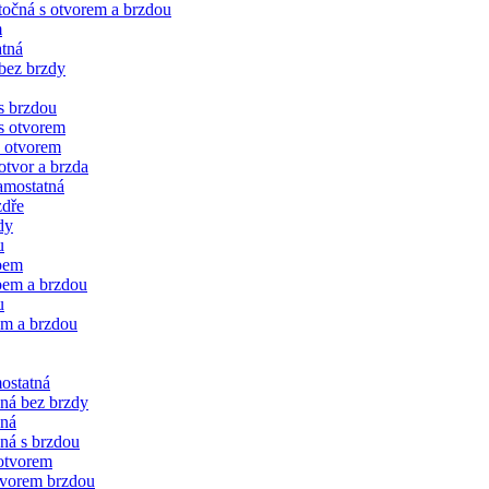
očná s otvorem a brzdou
m
tná
bez brzdy
s brzdou
s otvorem
 otvorem
tvor a brzda
amostatná
zdře
dy
u
bem
bem a brzdou
u
em a brzdou
ostatná
čná bez brzdy
vná
ná s brzdou
 otvorem
tvorem brzdou