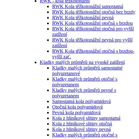
RWK - kola těžkotonážní
RWK Kola těžkotonážní samostatná
RWK Kola těžkotonážní otočná bez brzdy
RWK Kola těžkotonážní pevná
RWK Kola těžkotonážní otočná s brzdou
RWK Kola těžkotonážní otočná pro vyšší
zatížení
RWK Kola těžkotonážní pevná pro vyšší
zatížení
RWK Kola těžkotonážní otočná s brzdou-
vyšší zať.
Kladky malých průměrů na vysoké zatížení
Kladky malých průměrů samostatné
polyuretanové
Kladky malých průměrů otočné s
polyuretanem
Kladky malých průměrů pevné s
polyuretanem
Samostatná kola polyamidová
Otočná kola polyamidová
Pevná kola polyamidová
Kola z hliníkové slitiny samostatná
Kola z hliníkové slitiny otočná
Kola z hliníkové slitiny pevná
Kladky malých průměrů otočné s