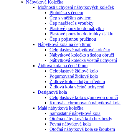
Nábytková Kolečka
Možnosti uchycení nábytkových koleček
Plotnička s čepem
Čep s vnějším závitem
Čep narážecí s vroubky
Plastové pouzdro do nábytku
Plastové pouzdro do trubky / jäklu
Čep s pojistnou pružinou
Nábytková kola na čep 8mm
Celoplastové nábytkové kolečko
Nábytkové kolečko s šedou obručí
Nábytková kolečka včetně uchycení
Židlová kola na čep 10mm
Celoplastové židlové kolo
Pogumované židlové kolo
Židlové kolo s dutým středem
Židlová kola včetně uchycení
Designová kola
Celoplastové kolo s gumovou obručí
Kulová a chromovaná nábytková kola
Malá nábytková kolečka
Samostatné nábytkové kola
Otočná nábytková kola bez brzdy
Pevná nábytková kola
Otočná nábytková kola se šroubem