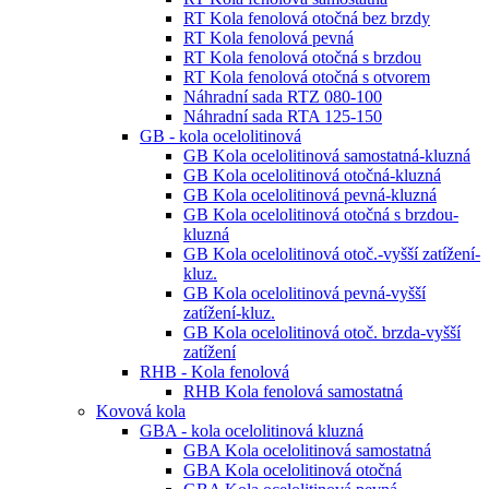
RT Kola fenolová otočná bez brzdy
RT Kola fenolová pevná
RT Kola fenolová otočná s brzdou
RT Kola fenolová otočná s otvorem
Náhradní sada RTZ 080-100
Náhradní sada RTA 125-150
GB - kola ocelolitinová
GB Kola ocelolitinová samostatná-kluzná
GB Kola ocelolitinová otočná-kluzná
GB Kola ocelolitinová pevná-kluzná
GB Kola ocelolitinová otočná s brzdou-
kluzná
GB Kola ocelolitinová otoč.-vyšší zatížení-
kluz.
GB Kola ocelolitinová pevná-vyšší
zatížení-kluz.
GB Kola ocelolitinová otoč. brzda-vyšší
zatížení
RHB - Kola fenolová
RHB Kola fenolová samostatná
Kovová kola
GBA - kola ocelolitinová kluzná
GBA Kola ocelolitinová samostatná
GBA Kola ocelolitinová otočná