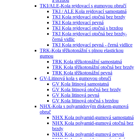
a brzdou
TKI/ALE-Kola rejdovací s gumovou obručí
TKI / ALE Kola rejdovací samostatná
TKI Kola rejdovací otočná bez brzdy
TKI Kola rejdovací pevná
TKI Kola rejdovací otočná s brzdou
TKI Kola rejdovací otočná bez brzdy-
černá vidlic
TKI Kola rejdovací pevná - černá vidlice
TRK-Kola těžkotonážní s plnou elastickou
gumou
TRK Kola těžkotonážní samostatná
TRK Kola těžkotonážní otočná bez brzdy
TRK Kola těžkotonážní pevná
GV-Litinová kola s gumovou obručí
GV Kola litinová samostatná
GV Kola litinová otočná bez brzdy
GV Kola litinová pevná
GV Kola litinová otočná s brzdou
NHX-Kola s polyamidovým diskem-gumová
obruč
NHX Kola polyamid-gumová samostatná
NHX Kola polyamid-gumová otočná bez
brzdy
NHX Kola polyamid-gumová pevná