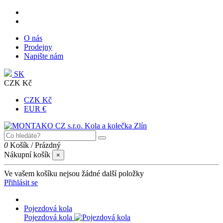
O nás
Prodejny
Napište nám
SK
CZK Kč
CZK Kč
EUR €
0
Košík
/
Prázdný
Nákupní košík
×
Ve vašem košíku nejsou žádné další položky
Přihlásit se
Pojezdová kola
Pojezdová kola