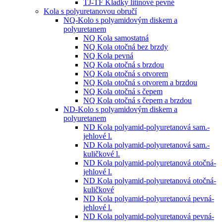
TJ-TF Kladky litinové pevné
Kola s polyuretanovou obručí
NQ-Kolo s polyamidovým diskem a
polyuretanem
NQ Kola samostatná
NQ Kola otočná bez brzdy
NQ Kola pevná
NQ Kola otočná s brzdou
NQ Kola otočná s otvorem
NQ Kola otočná s otvorem a brzdou
NQ Kola otočná s čepem
NQ Kola otočná s čepem a brzdou
ND-Kolo s polyamidovým diskem a
polyuretanem
ND Kola polyamid-polyuretanová sam.-
jehlové l.
ND Kola polyamid-polyuretanová sam.-
kuličkové l.
ND Kola polyamid-polyuretanová otočná-
jehlové l.
ND Kola polyamid-polyuretanová otočná-
kuličkové
ND Kola polyamid-polyuretanová pevná-
jehlové l.
ND Kola polyamid-polyuretanová pevná-