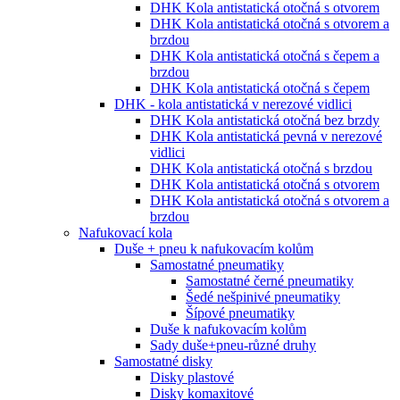
DHK Kola antistatická otočná s otvorem
DHK Kola antistatická otočná s otvorem a
brzdou
DHK Kola antistatická otočná s čepem a
brzdou
DHK Kola antistatická otočná s čepem
DHK - kola antistatická v nerezové vidlici
DHK Kola antistatická otočná bez brzdy
DHK Kola antistatická pevná v nerezové
vidlici
DHK Kola antistatická otočná s brzdou
DHK Kola antistatická otočná s otvorem
DHK Kola antistatická otočná s otvorem a
brzdou
Nafukovací kola
Duše + pneu k nafukovacím kolům
Samostatné pneumatiky
Samostatné černé pneumatiky
Šedé nešpinivé pneumatiky
Šípové pneumatiky
Duše k nafukovacím kolům
Sady duše+pneu-různé druhy
Samostatné disky
Disky plastové
Disky komaxitové