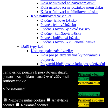
Kola nafukovací na barveném disku
Kola nafukovací na pozinkovaném disku
Kola nafukovací na hliníkovém disku
Kola nafukovací ve vidlici
Otočné -jehlové ložisko
Pevné - jehlové ložisko
Otočné s brzdou-jehlové ložisko
Otočné - kuličková ložiska
Pevné - kuličková ložiska
Otočné s brzdou - kuličková ložiska
Další typy kol
Kola pro paletizační vozíky
Kola pro paletizační vozíky polyamid s
polyuret.
Polyamid-hluč.provoz kola pro paletizační
vozíky
Tento eshop používá k poskytování služeb,
Kola pro paletizační vozíky polyuretanová
Přijmout všechny
personalizaci reklam a analýze návštěvnosti
Pogumovaná hliníková kola pro
cookies
soubory cookie.
paletizační vozíky
Personalizovat
Kovová kola-těžké provozy pro paletizační
Více informací
v
Pryžová kola s plastovým diskem
Odmítnout vše
Pryžová kola plastový disk-šedá obruč-
Nezbytně nutné cookies
Analytické
Přijmout zvolené
kluzné
cookies
cookies
Reklamní cookies
Pryžová kola plastový disk kuličková