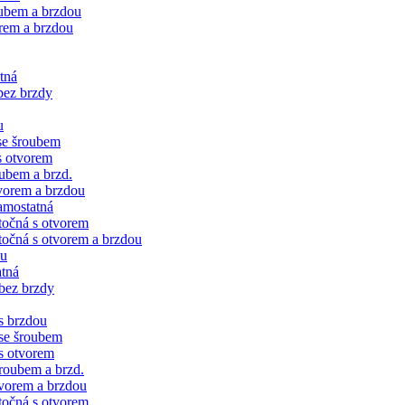
oubem a brzdou
rem a brzdou
tná
bez brzdy
u
se šroubem
s otvorem
ubem a brzd.
vorem a brzdou
amostatná
točná s otvorem
očná s otvorem a brzdou
ku
tná
bez brzdy
s brzdou
se šroubem
s otvorem
roubem a brzd.
vorem a brzdou
točná s otvorem