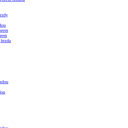
brzdy
dou
vorem
orem
 brzda
rzdou
dou