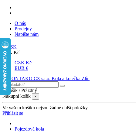
O nás
Prodejny
Napište nám
SK
CZK Kč
CZK Kč
EUR €
0
Košík
/
Prázdný
Nákupní košík
×
Ve vašem košíku nejsou žádné další položky
Přihlásit se
Pojezdová kola