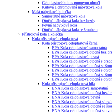
Celoplastové kolo s gumovou obručí
Kulová a chromovaná nábytková kola
Malá nábytková kolečka
Samostatné nábytkové kola
Otočná nábytková kola bez brzdy
Pevná nábytková kola
Otočná nábytková kola se šroubem
Přístrojová kola a kolečka
Kola přístrojová celoplastová
Kola přístrojová celoplastová černá
EPA Kola celoplastová samostatná
EPA Kola celoplastová otočná bez br
EPA Kola celoplastová pevná
EPA Kola celoplastová otočná s brzd
EPA Kola celoplastová otočná se šro
EPA Kola celoplastová otočná s otvo
EPA Kola celoplastová otočná se šro
EPA Kola celoplastová otočná s otvo
Kola přístrojová celoplastová bílá
ENA Kola celoplastová samostatná
ENA Kola celoplastová otočná bez b
ENA Kola celoplastová pevná
ENA Kola celoplastová otočná s brz
ENA Kola celoplastová otočná se šr
ENA Kola celoplastová otočná s otv