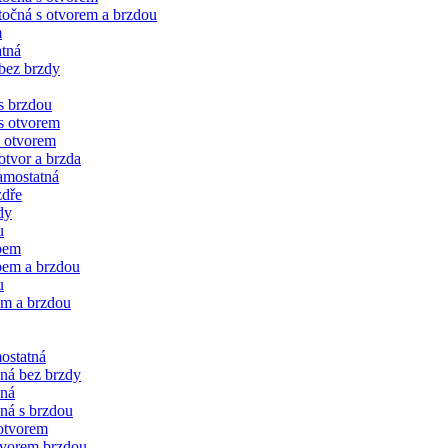
očná s otvorem a brzdou
m
tná
bez brzdy
s brzdou
s otvorem
 otvorem
tvor a brzda
amostatná
zdře
dy
u
bem
bem a brzdou
u
em a brzdou
ostatná
čná bez brzdy
vná
ná s brzdou
 otvorem
tvorem brzdou