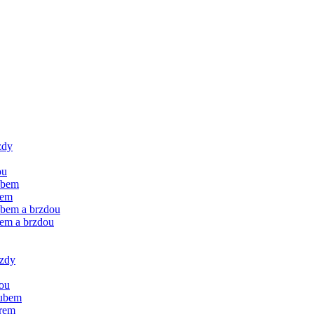
zdy
ou
ubem
rem
ubem a brzdou
rem a brzdou
rzdy
dou
oubem
orem