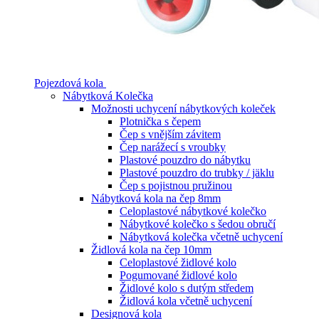
Pojezdová kola
Nábytková Kolečka
Možnosti uchycení nábytkových koleček
Plotnička s čepem
Čep s vnějším závitem
Čep narážecí s vroubky
Plastové pouzdro do nábytku
Plastové pouzdro do trubky / jäklu
Čep s pojistnou pružinou
Nábytková kola na čep 8mm
Celoplastové nábytkové kolečko
Nábytkové kolečko s šedou obručí
Nábytková kolečka včetně uchycení
Židlová kola na čep 10mm
Celoplastové židlové kolo
Pogumované židlové kolo
Židlové kolo s dutým středem
Židlová kola včetně uchycení
Designová kola