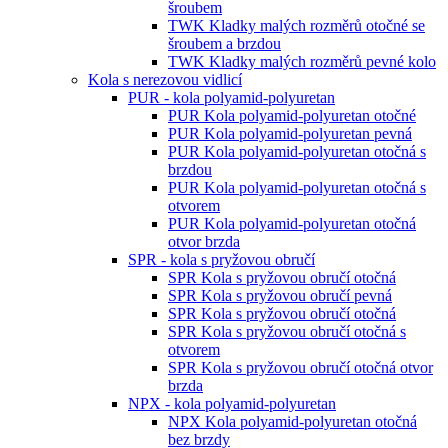
šroubem
TWK Kladky malých rozměrů otočné se
šroubem a brzdou
TWK Kladky malých rozměrů pevné kolo
Kola s nerezovou vidlicí
PUR - kola polyamid-polyuretan
PUR Kola polyamid-polyuretan otočné
PUR Kola polyamid-polyuretan pevná
PUR Kola polyamid-polyuretan otočná s
brzdou
PUR Kola polyamid-polyuretan otočná s
otvorem
PUR Kola polyamid-polyuretan otočná
otvor brzda
SPR - kola s pryžovou obručí
SPR Kola s pryžovou obručí otočná
SPR Kola s pryžovou obručí pevná
SPR Kola s pryžovou obručí otočná
SPR Kola s pryžovou obručí otočná s
otvorem
SPR Kola s pryžovou obručí otočná otvor
brzda
NPX - kola polyamid-polyuretan
NPX Kola polyamid-polyuretan otočná
bez brzdy