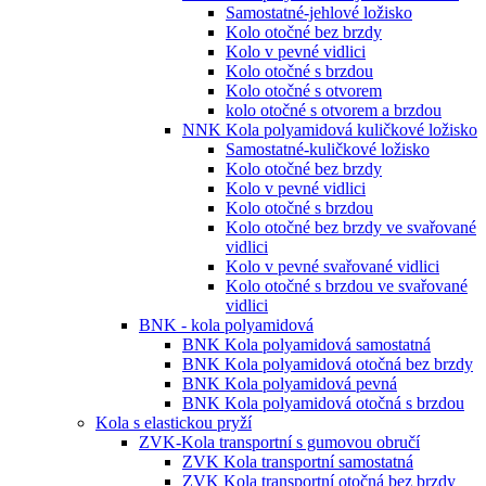
Samostatné-jehlové ložisko
Kolo otočné bez brzdy
Kolo v pevné vidlici
Kolo otočné s brzdou
Kolo otočné s otvorem
kolo otočné s otvorem a brzdou
NNK Kola polyamidová kuličkové ložisko
Samostatné-kuličkové ložisko
Kolo otočné bez brzdy
Kolo v pevné vidlici
Kolo otočné s brzdou
Kolo otočné bez brzdy ve svařované
vidlici
Kolo v pevné svařované vidlici
Kolo otočné s brzdou ve svařované
vidlici
BNK - kola polyamidová
BNK Kola polyamidová samostatná
BNK Kola polyamidová otočná bez brzdy
BNK Kola polyamidová pevná
BNK Kola polyamidová otočná s brzdou
Kola s elastickou pryží
ZVK-Kola transportní s gumovou obručí
ZVK Kola transportní samostatná
ZVK Kola transportní otočná bez brzdy