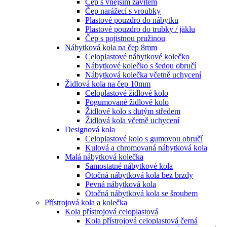
Čep s vnějším závitem
Čep narážecí s vroubky
Plastové pouzdro do nábytku
Plastové pouzdro do trubky / jäklu
Čep s pojistnou pružinou
Nábytková kola na čep 8mm
Celoplastové nábytkové kolečko
Nábytkové kolečko s šedou obručí
Nábytková kolečka včetně uchycení
Židlová kola na čep 10mm
Celoplastové židlové kolo
Pogumované židlové kolo
Židlové kolo s dutým středem
Židlová kola včetně uchycení
Designová kola
Celoplastové kolo s gumovou obručí
Kulová a chromovaná nábytková kola
Malá nábytková kolečka
Samostatné nábytkové kola
Otočná nábytková kola bez brzdy
Pevná nábytková kola
Otočná nábytková kola se šroubem
Přístrojová kola a kolečka
Kola přístrojová celoplastová
Kola přístrojová celoplastová černá