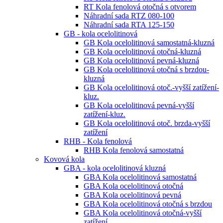
RT Kola fenolová otočná s otvorem
Náhradní sada RTZ 080-100
Náhradní sada RTA 125-150
GB - kola ocelolitinová
GB Kola ocelolitinová samostatná-kluzná
GB Kola ocelolitinová otočná-kluzná
GB Kola ocelolitinová pevná-kluzná
GB Kola ocelolitinová otočná s brzdou-
kluzná
GB Kola ocelolitinová otoč.-vyšší zatížení-
kluz.
GB Kola ocelolitinová pevná-vyšší
zatížení-kluz.
GB Kola ocelolitinová otoč. brzda-vyšší
zatížení
RHB - Kola fenolová
RHB Kola fenolová samostatná
Kovová kola
GBA - kola ocelolitinová kluzná
GBA Kola ocelolitinová samostatná
GBA Kola ocelolitinová otočná
GBA Kola ocelolitinová pevná
GBA Kola ocelolitinová otočná s brzdou
GBA Kola ocelolitinová otočná-vyšší
zatížení