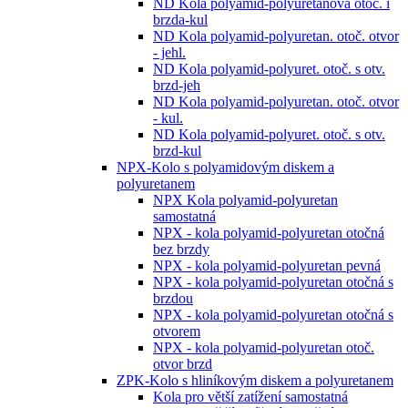
ND Kola polyamid-polyuretanová otoč. i
brzda-kul
ND Kola polyamid-polyuretan. otoč. otvor
- jehl.
ND Kola polyamid-polyuret. otoč. s otv.
brzd-jeh
ND Kola polyamid-polyuretan. otoč. otvor
- kul.
ND Kola polyamid-polyuret. otoč. s otv.
brzd-kul
NPX-Kolo s polyamidovým diskem a
polyuretanem
NPX Kola polyamid-polyuretan
samostatná
NPX - kola polyamid-polyuretan otočná
bez brzdy
NPX - kola polyamid-polyuretan pevná
NPX - kola polyamid-polyuretan otočná s
brzdou
NPX - kola polyamid-polyuretan otočná s
otvorem
NPX - kola polyamid-polyuretan otoč.
otvor brzd
ZPK-Kolo s hliníkovým diskem a polyuretanem
Kola pro větší zatížení samostatná