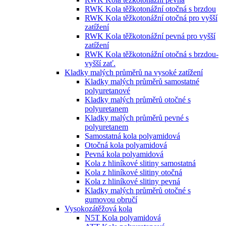
RWK Kola těžkotonážní otočná s brzdou
RWK Kola těžkotonážní otočná pro vyšší
zatížení
RWK Kola těžkotonážní pevná pro vyšší
zatížení
RWK Kola těžkotonážní otočná s brzdou-
vyšší zať.
Kladky malých průměrů na vysoké zatížení
Kladky malých průměrů samostatné
polyuretanové
Kladky malých průměrů otočné s
polyuretanem
Kladky malých průměrů pevné s
polyuretanem
Samostatná kola polyamidová
Otočná kola polyamidová
Pevná kola polyamidová
Kola z hliníkové slitiny samostatná
Kola z hliníkové slitiny otočná
Kola z hliníkové slitiny pevná
Kladky malých průměrů otočné s
gumovou obručí
Vysokozátěžová kola
N5T Kola polyamidová