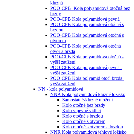
kluzná
POO-CPB -Kola polyamidová otočná bez
brzdy
POO-CPB Kola polyamidová pevná
POO-CPB Kola polyamidová otočná s
brzdou
POO-CPB Kola polyamidová otočná s
otvorem
POO-CPB Kola polyamidová otočná
otvor a brzda
POO-CPB Kola polyamidová otočná -
vyšší zatížení
POO-CPB Kola polyamidová pevná -
vyšší zatížení
POO-CPB Kola polyamid otoč. brzda-
vyšší zatížení
NN - kola polyamidová
NNA Kola polyamidová kluzné ložisko
Samostatné-kluzné uložení
Kolo otočné bez brzdy
Kolo v pevné vidlici
Kolo otočné s brzdou
Kolo otočné s otvorem
Kolo otočné s otvorem a brzdou
NNR Kola polyamidová jehlové ložisko