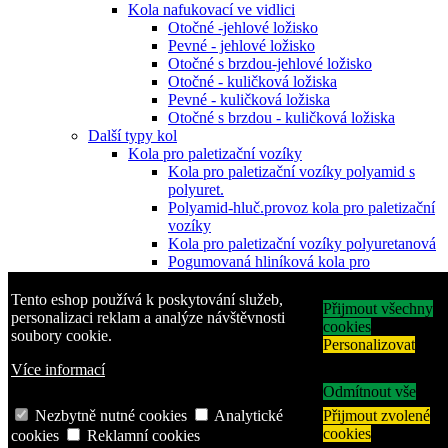
Kola nafukovací ve vidlici
Otočné -jehlové ložisko
Pevné - jehlové ložisko
Otočné s brzdou-jehlové ložisko
Otočné - kuličková ložiska
Pevné - kuličková ložiska
Otočné s brzdou - kuličková ložiska
Další typy kol
Kola pro paletizační vozíky
Kola pro paletizační vozíky polyamid s
polyuret.
Polyamid-hluč.provoz kola pro paletizační
vozíky
Kola pro paletizační vozíky polyuretanová
Pogumovaná hliníková kola pro
paletizační vozíky
Kovová kola-těžké provozy pro paletizační
Tento eshop používá k poskytování služeb,
Přijmout všechny
v
personalizaci reklam a analýze návštěvnosti
cookies
Pryžová kola s plastovým diskem
soubory cookie.
Personalizovat
Pryžová kola plastový disk-šedá obruč-
Více informací
kluzné
Pryžová kola plastový disk kuličková
Odmítnout vše
ložiska
Nezbytně nutné cookies
Analytické
Přijmout zvolené
Pryžová kola s plechovým diskem
cookies
cookies
Reklamní cookies
Pryžová kola plechový disk-uložení-