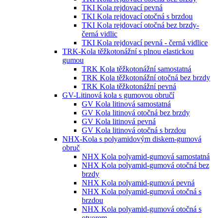
TKI Kola rejdovací pevná
TKI Kola rejdovací otočná s brzdou
TKI Kola rejdovací otočná bez brzdy-
černá vidlic
TKI Kola rejdovací pevná - černá vidlice
TRK-Kola těžkotonážní s plnou elastickou
gumou
TRK Kola těžkotonážní samostatná
TRK Kola těžkotonážní otočná bez brzdy
TRK Kola těžkotonážní pevná
GV-Litinová kola s gumovou obručí
GV Kola litinová samostatná
GV Kola litinová otočná bez brzdy
GV Kola litinová pevná
GV Kola litinová otočná s brzdou
NHX-Kola s polyamidovým diskem-gumová
obruč
NHX Kola polyamid-gumová samostatná
NHX Kola polyamid-gumová otočná bez
brzdy
NHX Kola polyamid-gumová pevná
NHX Kola polyamid-gumová otočná s
brzdou
NHX Kola polyamid-gumová otočná s
otvorem