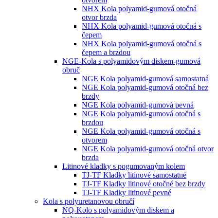
NHX Kola polyamid-gumová otočná
otvor brzda
NHX Kola polyamid-gumová otočná s
čepem
NHX Kola polyamid-gumová otočná s
čepem a brzdou
NGE-Kola s polyamidovým diskem-gumová
obruč
NGE Kola polyamid-gumová samostatná
NGE Kola polyamid-gumová otočná bez
brzdy
NGE Kola polyamid-gumová pevná
NGE Kola polyamid-gumová otočná s
brzdou
NGE Kola polyamid-gumová otočná s
otvorem
NGE Kola polyamid-gumová otočná otvor
brzda
Litinové kladky s pogumovaným kolem
TJ-TF Kladky litinové samostatné
TJ-TF Kladky litinové otočné bez brzdy
TJ-TF Kladky litinové pevné
Kola s polyuretanovou obručí
NQ-Kolo s polyamidovým diskem a