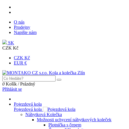
O nás
Prodejny
Napište nám
SK
CZK Kč
CZK Kč
EUR €
0
Košík
/
Prázdný
Přihlásit se
Pojezdová kola
Pojezdová kola
Nábytková Kolečka
Možnosti uchycení nábytkových koleček
Plotnička s čepem