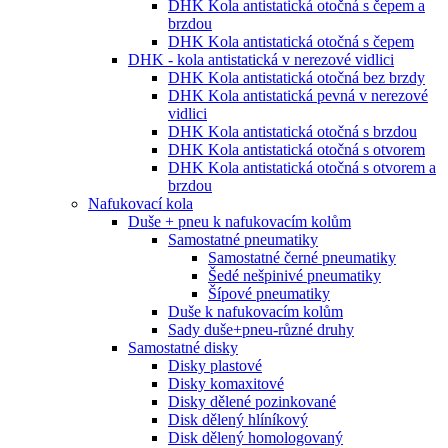
DHK Kola antistatická otočná s čepem a
brzdou
DHK Kola antistatická otočná s čepem
DHK - kola antistatická v nerezové vidlici
DHK Kola antistatická otočná bez brzdy
DHK Kola antistatická pevná v nerezové
vidlici
DHK Kola antistatická otočná s brzdou
DHK Kola antistatická otočná s otvorem
DHK Kola antistatická otočná s otvorem a
brzdou
Nafukovací kola
Duše + pneu k nafukovacím kolům
Samostatné pneumatiky
Samostatné černé pneumatiky
Šedé nešpinivé pneumatiky
Šípové pneumatiky
Duše k nafukovacím kolům
Sady duše+pneu-různé druhy
Samostatné disky
Disky plastové
Disky komaxitové
Disky dělené pozinkované
Disk dělený hlíníkový
Disk dělený homologovaný