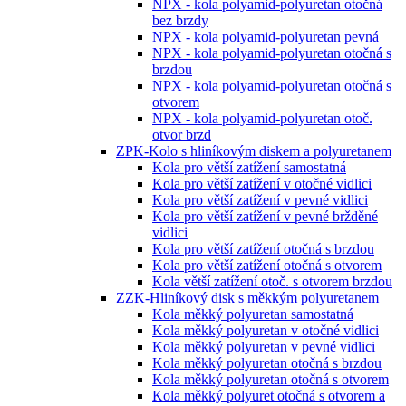
NPX - kola polyamid-polyuretan otočná
bez brzdy
NPX - kola polyamid-polyuretan pevná
NPX - kola polyamid-polyuretan otočná s
brzdou
NPX - kola polyamid-polyuretan otočná s
otvorem
NPX - kola polyamid-polyuretan otoč.
otvor brzd
ZPK-Kolo s hliníkovým diskem a polyuretanem
Kola pro větší zatížení samostatná
Kola pro větší zatížení v otočné vidlici
Kola pro větší zatížení v pevné vidlici
Kola pro větší zatížení v pevné bržděné
vidlici
Kola pro větší zatížení otočná s brzdou
Kola pro větší zatížení otočná s otvorem
Kola větší zatížení otoč. s otvorem brzdou
ZZK-Hliníkový disk s měkkým polyuretanem
Kola měkký polyuretan samostatná
Kola měkký polyuretan v otočné vidlici
Kola měkký polyuretan v pevné vidlici
Kola měkký polyuretan otočná s brzdou
Kola měkký polyuretan otočná s otvorem
Kola měkký polyuret otočná s otvorem a