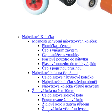
Nábytková Kolečka
Možnosti uchycení nábytkových koleček
Plotnička s čepem
Čep s vnějším závitem
Čep narážecí s vroubky
Plastové pouzdro do nábytku
Plastové pouzdro do trubky / jäklu
Čep s pojistnou pružinou
Nábytková kola na čep 8mm
Celoplastové nábytkové kolečko
Nábytkové kolečko s šedou obručí
Nábytková kolečka včetně uchycení
Židlová kola na čep 10mm
Celoplastové židlové kolo
Pogumované židlové kolo
Židlové kolo s dutým středem
Židlová kola včetně uchycení