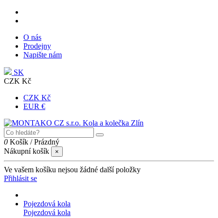
O nás
Prodejny
Napište nám
SK
CZK Kč
CZK Kč
EUR €
0
Košík
/
Prázdný
Nákupní košík
×
Ve vašem košíku nejsou žádné další položky
Přihlásit se
Pojezdová kola
Pojezdová kola