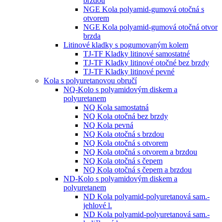
brzdou
NGE Kola polyamid-gumová otočná s
otvorem
NGE Kola polyamid-gumová otočná otvor
brzda
Litinové kladky s pogumovaným kolem
TJ-TF Kladky litinové samostatné
TJ-TF Kladky litinové otočné bez brzdy
TJ-TF Kladky litinové pevné
Kola s polyuretanovou obručí
NQ-Kolo s polyamidovým diskem a
polyuretanem
NQ Kola samostatná
NQ Kola otočná bez brzdy
NQ Kola pevná
NQ Kola otočná s brzdou
NQ Kola otočná s otvorem
NQ Kola otočná s otvorem a brzdou
NQ Kola otočná s čepem
NQ Kola otočná s čepem a brzdou
ND-Kolo s polyamidovým diskem a
polyuretanem
ND Kola polyamid-polyuretanová sam.-
jehlové l.
ND Kola polyamid-polyuretanová sam.-