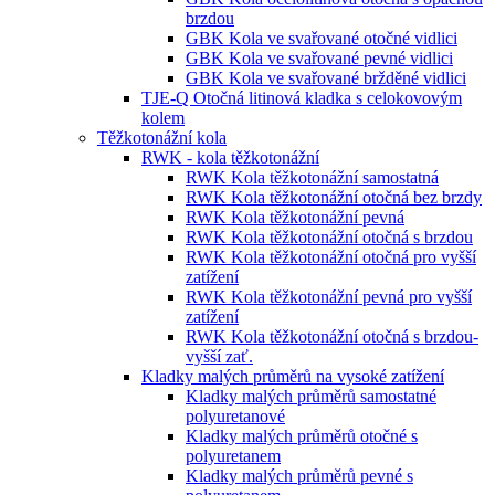
brzdou
GBK Kola ve svařované otočné vidlici
GBK Kola ve svařované pevné vidlici
GBK Kola ve svařované bržděné vidlici
TJE-Q Otočná litinová kladka s celokovovým
kolem
Těžkotonážní kola
RWK - kola těžkotonážní
RWK Kola těžkotonážní samostatná
RWK Kola těžkotonážní otočná bez brzdy
RWK Kola těžkotonážní pevná
RWK Kola těžkotonážní otočná s brzdou
RWK Kola těžkotonážní otočná pro vyšší
zatížení
RWK Kola těžkotonážní pevná pro vyšší
zatížení
RWK Kola těžkotonážní otočná s brzdou-
vyšší zať.
Kladky malých průměrů na vysoké zatížení
Kladky malých průměrů samostatné
polyuretanové
Kladky malých průměrů otočné s
polyuretanem
Kladky malých průměrů pevné s