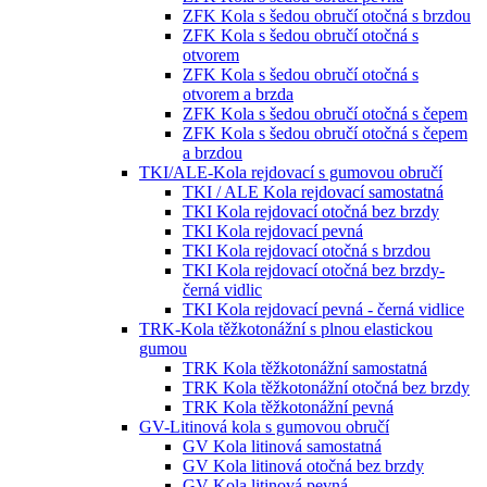
ZFK Kola s šedou obručí otočná s brzdou
ZFK Kola s šedou obručí otočná s
otvorem
ZFK Kola s šedou obručí otočná s
otvorem a brzda
ZFK Kola s šedou obručí otočná s čepem
ZFK Kola s šedou obručí otočná s čepem
a brzdou
TKI/ALE-Kola rejdovací s gumovou obručí
TKI / ALE Kola rejdovací samostatná
TKI Kola rejdovací otočná bez brzdy
TKI Kola rejdovací pevná
TKI Kola rejdovací otočná s brzdou
TKI Kola rejdovací otočná bez brzdy-
černá vidlic
TKI Kola rejdovací pevná - černá vidlice
TRK-Kola těžkotonážní s plnou elastickou
gumou
TRK Kola těžkotonážní samostatná
TRK Kola těžkotonážní otočná bez brzdy
TRK Kola těžkotonážní pevná
GV-Litinová kola s gumovou obručí
GV Kola litinová samostatná
GV Kola litinová otočná bez brzdy
GV Kola litinová pevná