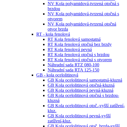
NV Kola polyamidová-tvrzená otočná s
brzdou
NV Kola polyamidová-tvrzená otočná s
otvorem
NV Kola polyamidová-tvrzená otočná
otvor brzda
RT - kola fenolová
RT Kola fenolová samostatná
RT Kola fenolová otočná bez brzdy
RT Kola fenolová pevná
RT Kola fenolová otočná s brzdou
RT Kola fenolová otočná s otvorem
Náhradní sada RTZ 080-100
Náhradní sada RTA 125-150
GB - kola ocelolitinová
GB Kola ocelolitinová samostatná-kluzná
GB Kola ocelolitinová otočná-kluzná
GB Kola ocelolitinová pevná-kluzná
GB Kola ocelolitinová otočná s brzdou-
kluzná
GB Kola ocelolitinová otoč.-vyšší zatížení-
kluz.
GB Kola ocelolitinová pevná-vyšší
zatížení-kluz.
GB Kola ocelolitinová otoč. brzda-vyšší