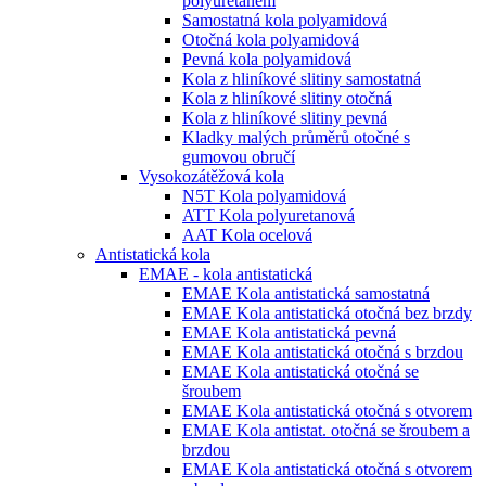
polyuretanem
Samostatná kola polyamidová
Otočná kola polyamidová
Pevná kola polyamidová
Kola z hliníkové slitiny samostatná
Kola z hliníkové slitiny otočná
Kola z hliníkové slitiny pevná
Kladky malých průměrů otočné s
gumovou obručí
Vysokozátěžová kola
N5T Kola polyamidová
ATT Kola polyuretanová
AAT Kola ocelová
Antistatická kola
EMAE - kola antistatická
EMAE Kola antistatická samostatná
EMAE Kola antistatická otočná bez brzdy
EMAE Kola antistatická pevná
EMAE Kola antistatická otočná s brzdou
EMAE Kola antistatická otočná se
šroubem
EMAE Kola antistatická otočná s otvorem
EMAE Kola antistat. otočná se šroubem a
brzdou
EMAE Kola antistatická otočná s otvorem