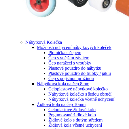
Nábytková Kolečka
Možnosti uchycení nábytkových koleček
Plotnička s čepem
Čep s vnějším závitem
Čep narážecí s vroubky
Plastové pouzdro do nábytku
Plastové pouzdro do trubky / jäklu
Čep s pojistnou pružinou
Nábytková kola na čep 8mm
Celoplastové nábytkové kolečko
Nábytkové kolečko s šedou obručí
Nábytková kolečka včetně uchycení
Židlová kola na čep 10mm
Celoplastové židlové kolo
Pogumované židlové kolo
Židlové kolo s dutým středem
Židlová kola včetně uchycení