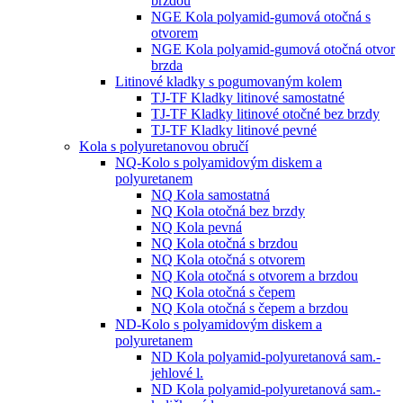
brzdou
NGE Kola polyamid-gumová otočná s
otvorem
NGE Kola polyamid-gumová otočná otvor
brzda
Litinové kladky s pogumovaným kolem
TJ-TF Kladky litinové samostatné
TJ-TF Kladky litinové otočné bez brzdy
TJ-TF Kladky litinové pevné
Kola s polyuretanovou obručí
NQ-Kolo s polyamidovým diskem a
polyuretanem
NQ Kola samostatná
NQ Kola otočná bez brzdy
NQ Kola pevná
NQ Kola otočná s brzdou
NQ Kola otočná s otvorem
NQ Kola otočná s otvorem a brzdou
NQ Kola otočná s čepem
NQ Kola otočná s čepem a brzdou
ND-Kolo s polyamidovým diskem a
polyuretanem
ND Kola polyamid-polyuretanová sam.-
jehlové l.
ND Kola polyamid-polyuretanová sam.-