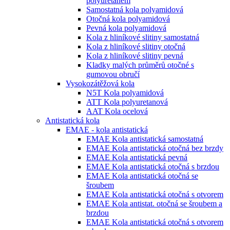
polyuretanem
Samostatná kola polyamidová
Otočná kola polyamidová
Pevná kola polyamidová
Kola z hliníkové slitiny samostatná
Kola z hliníkové slitiny otočná
Kola z hliníkové slitiny pevná
Kladky malých průměrů otočné s
gumovou obručí
Vysokozátěžová kola
N5T Kola polyamidová
ATT Kola polyuretanová
AAT Kola ocelová
Antistatická kola
EMAE - kola antistatická
EMAE Kola antistatická samostatná
EMAE Kola antistatická otočná bez brzdy
EMAE Kola antistatická pevná
EMAE Kola antistatická otočná s brzdou
EMAE Kola antistatická otočná se
šroubem
EMAE Kola antistatická otočná s otvorem
EMAE Kola antistat. otočná se šroubem a
brzdou
EMAE Kola antistatická otočná s otvorem