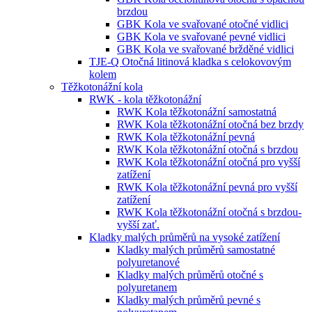
brzdou
GBK Kola ve svařované otočné vidlici
GBK Kola ve svařované pevné vidlici
GBK Kola ve svařované bržděné vidlici
TJE-Q Otočná litinová kladka s celokovovým
kolem
Těžkotonážní kola
RWK - kola těžkotonážní
RWK Kola těžkotonážní samostatná
RWK Kola těžkotonážní otočná bez brzdy
RWK Kola těžkotonážní pevná
RWK Kola těžkotonážní otočná s brzdou
RWK Kola těžkotonážní otočná pro vyšší
zatížení
RWK Kola těžkotonážní pevná pro vyšší
zatížení
RWK Kola těžkotonážní otočná s brzdou-
vyšší zať.
Kladky malých průměrů na vysoké zatížení
Kladky malých průměrů samostatné
polyuretanové
Kladky malých průměrů otočné s
polyuretanem
Kladky malých průměrů pevné s