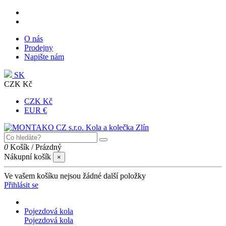
O nás
Prodejny
Napište nám
SK
CZK Kč
CZK Kč
EUR €
0
Košík
/
Prázdný
Nákupní košík
×
Ve vašem košíku nejsou žádné další položky
Přihlásit se
Pojezdová kola
Pojezdová kola