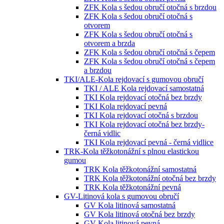
ZFK Kola s šedou obručí otočná s brzdou
ZFK Kola s šedou obručí otočná s
otvorem
ZFK Kola s šedou obručí otočná s
otvorem a brzda
ZFK Kola s šedou obručí otočná s čepem
ZFK Kola s šedou obručí otočná s čepem
a brzdou
TKI/ALE-Kola rejdovací s gumovou obručí
TKI / ALE Kola rejdovací samostatná
TKI Kola rejdovací otočná bez brzdy
TKI Kola rejdovací pevná
TKI Kola rejdovací otočná s brzdou
TKI Kola rejdovací otočná bez brzdy-
černá vidlic
TKI Kola rejdovací pevná - černá vidlice
TRK-Kola těžkotonážní s plnou elastickou
gumou
TRK Kola těžkotonážní samostatná
TRK Kola těžkotonážní otočná bez brzdy
TRK Kola těžkotonážní pevná
GV-Litinová kola s gumovou obručí
GV Kola litinová samostatná
GV Kola litinová otočná bez brzdy
GV Kola litinová pevná