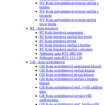
NV Kola polyamidová-tvrzená otočná s
brzdou
NV Kola polyamidová-tvrzená otočná s
otvorem
NV Kola polyamidová-tvrzená otočná
otvor brzda
RT - kola fenolová
RT Kola fenolová samostatná
RT Kola fenolová otočná bez brzdy
RT Kola fenolová pevná
RT Kola fenolová otočná s brzdou
RT Kola fenolová otočná s otvorem
Náhradní sada RTZ 080-100
Náhradní sada RTA 125-150
GB - kola ocelolitinová
GB Kola ocelolitinová samostatná-kluzná
GB Kola ocelolitinová otočná-kluzná
GB Kola ocelolitinová pevná-kluzná
GB Kola ocelolitinová otočná s brzdou-
kluzná
GB Kola ocelolitinová otoč.-vyšší zatížení-
kluz.
GB Kola ocelolitinová pevná-vyšší
zatížení-kluz.
GB Kola ocelolitinová otoč. brzda-vyšší