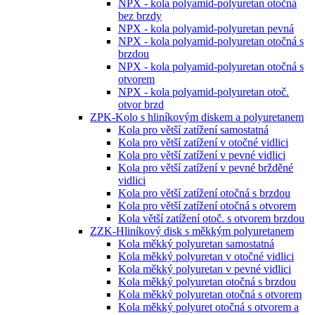
NPX - kola polyamid-polyuretan otočná
bez brzdy
NPX - kola polyamid-polyuretan pevná
NPX - kola polyamid-polyuretan otočná s
brzdou
NPX - kola polyamid-polyuretan otočná s
otvorem
NPX - kola polyamid-polyuretan otoč.
otvor brzd
ZPK-Kolo s hliníkovým diskem a polyuretanem
Kola pro větší zatížení samostatná
Kola pro větší zatížení v otočné vidlici
Kola pro větší zatížení v pevné vidlici
Kola pro větší zatížení v pevné bržděné
vidlici
Kola pro větší zatížení otočná s brzdou
Kola pro větší zatížení otočná s otvorem
Kola větší zatížení otoč. s otvorem brzdou
ZZK-Hliníkový disk s měkkým polyuretanem
Kola měkký polyuretan samostatná
Kola měkký polyuretan v otočné vidlici
Kola měkký polyuretan v pevné vidlici
Kola měkký polyuretan otočná s brzdou
Kola měkký polyuretan otočná s otvorem
Kola měkký polyuret otočná s otvorem a