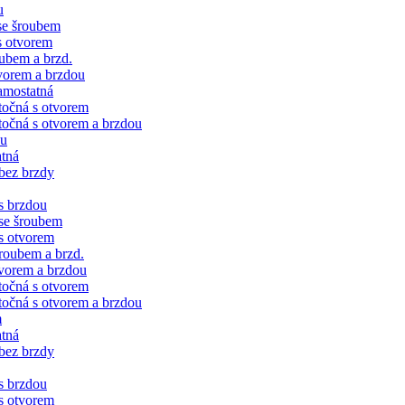
u
se šroubem
s otvorem
ubem a brzd.
vorem a brzdou
amostatná
točná s otvorem
očná s otvorem a brzdou
ku
tná
bez brzdy
s brzdou
se šroubem
s otvorem
roubem a brzd.
vorem a brzdou
točná s otvorem
očná s otvorem a brzdou
m
tná
bez brzdy
s brzdou
s otvorem