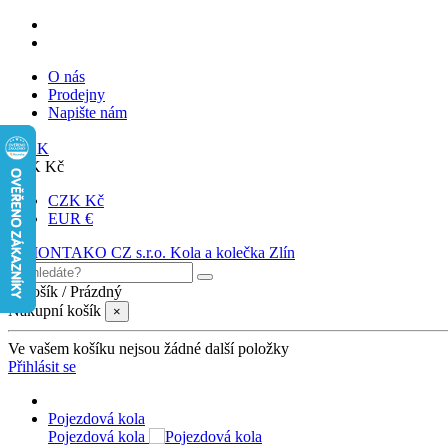
O nás
Prodejny
Napište nám
SK
CZK Kč
CZK Kč
EUR €
0
Košík
/
Prázdný
Nákupní košík
×
Ve vašem košíku nejsou žádné další položky
Přihlásit se
Pojezdová kola
Pojezdová kola