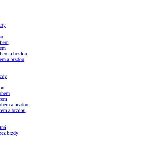
zdy
ou
ubem
rem
ubem a brzdou
rem a brzdou
rzdy
dou
oubem
orem
oubem a brzdou
rem a brzdou
tná
bez brzdy