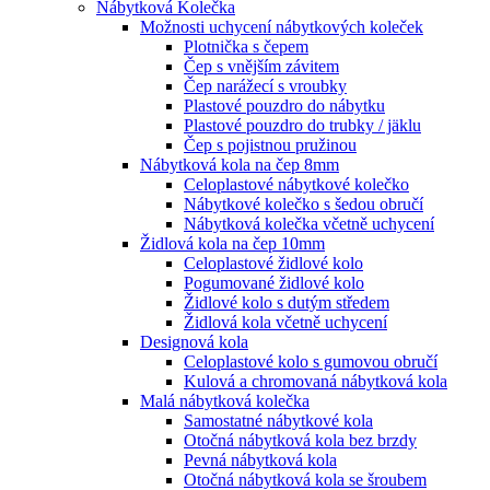
Nábytková Kolečka
Možnosti uchycení nábytkových koleček
Plotnička s čepem
Čep s vnějším závitem
Čep narážecí s vroubky
Plastové pouzdro do nábytku
Plastové pouzdro do trubky / jäklu
Čep s pojistnou pružinou
Nábytková kola na čep 8mm
Celoplastové nábytkové kolečko
Nábytkové kolečko s šedou obručí
Nábytková kolečka včetně uchycení
Židlová kola na čep 10mm
Celoplastové židlové kolo
Pogumované židlové kolo
Židlové kolo s dutým středem
Židlová kola včetně uchycení
Designová kola
Celoplastové kolo s gumovou obručí
Kulová a chromovaná nábytková kola
Malá nábytková kolečka
Samostatné nábytkové kola
Otočná nábytková kola bez brzdy
Pevná nábytková kola
Otočná nábytková kola se šroubem