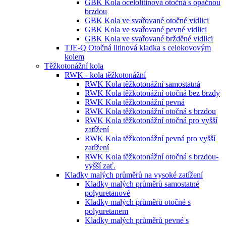
GBK Kola ocelolitinová otočná s opačnou
brzdou
GBK Kola ve svařované otočné vidlici
GBK Kola ve svařované pevné vidlici
GBK Kola ve svařované bržděné vidlici
TJE-Q Otočná litinová kladka s celokovovým
kolem
Těžkotonážní kola
RWK - kola těžkotonážní
RWK Kola těžkotonážní samostatná
RWK Kola těžkotonážní otočná bez brzdy
RWK Kola těžkotonážní pevná
RWK Kola těžkotonážní otočná s brzdou
RWK Kola těžkotonážní otočná pro vyšší
zatížení
RWK Kola těžkotonážní pevná pro vyšší
zatížení
RWK Kola těžkotonážní otočná s brzdou-
vyšší zať.
Kladky malých průměrů na vysoké zatížení
Kladky malých průměrů samostatné
polyuretanové
Kladky malých průměrů otočné s
polyuretanem
Kladky malých průměrů pevné s