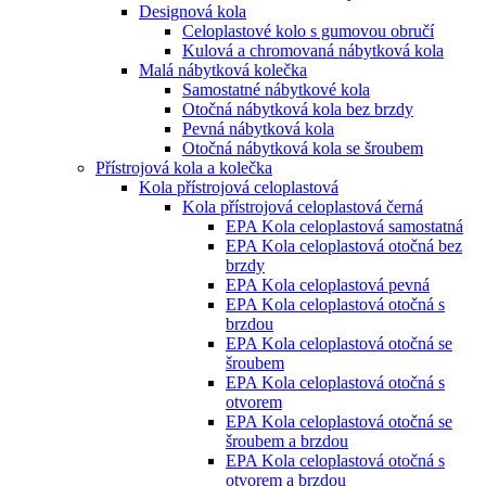
Designová kola
Celoplastové kolo s gumovou obručí
Kulová a chromovaná nábytková kola
Malá nábytková kolečka
Samostatné nábytkové kola
Otočná nábytková kola bez brzdy
Pevná nábytková kola
Otočná nábytková kola se šroubem
Přístrojová kola a kolečka
Kola přístrojová celoplastová
Kola přístrojová celoplastová černá
EPA Kola celoplastová samostatná
EPA Kola celoplastová otočná bez
brzdy
EPA Kola celoplastová pevná
EPA Kola celoplastová otočná s
brzdou
EPA Kola celoplastová otočná se
šroubem
EPA Kola celoplastová otočná s
otvorem
EPA Kola celoplastová otočná se
šroubem a brzdou
EPA Kola celoplastová otočná s
otvorem a brzdou