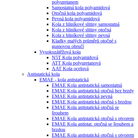
polyuretanem
Samostatná kola polyamidová
Otočná kola polyamidová
Pevná kola polyamidová
Kola z hliníkové slitiny samostatná
Kola z hliníkové slitiny otočná
Kola z hliníkové slitiny pevná
Kladky malých průměrů otočné s
gumovou obručí
Vysokozátěžová kola
N5T Kola polyamidová
ATT Kola polyuretanová
AAT Kola ocelová
Antistatická kola
EMAE - kola antistatická
EMAE Kola antistatická samostatná
EMAE Kola antistatická otočná bez brzdy
EMAE Kola antistatická pevná
EMAE Kola antistatická otočná s brzdou
EMAE Kola antistatická otočná se
šroubem
EMAE Kola antistatická otočná s otvorem
EMAE Kola antistat. otočná se šroubem a
brzdou
EMAE Kola antistatická otočná s otvorem