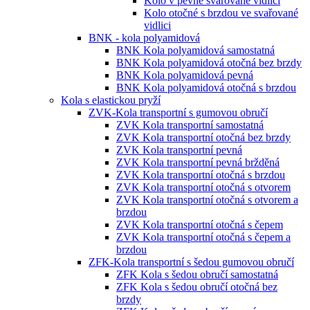
Kolo v pevné svařované vidlici
Kolo otočné s brzdou ve svařované
vidlici
BNK - kola polyamidová
BNK Kola polyamidová samostatná
BNK Kola polyamidová otočná bez brzdy
BNK Kola polyamidová pevná
BNK Kola polyamidová otočná s brzdou
Kola s elastickou pryží
ZVK-Kola transportní s gumovou obručí
ZVK Kola transportní samostatná
ZVK Kola transportní otočná bez brzdy
ZVK Kola transportní pevná
ZVK Kola transportní pevná bržděná
ZVK Kola transportní otočná s brzdou
ZVK Kola transportní otočná s otvorem
ZVK Kola transportní otočná s otvorem a
brzdou
ZVK Kola transportní otočná s čepem
ZVK Kola transportní otočná s čepem a
brzdou
ZFK-Kola transportní s šedou gumovou obručí
ZFK Kola s šedou obručí samostatná
ZFK Kola s šedou obručí otočná bez
brzdy