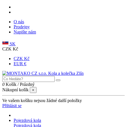
O nás
Prodejny
Napište nám
SK
CZK Kč
CZK Kč
EUR €
0
Košík
/
Prázdný
Nákupní košík
×
Ve vašem košíku nejsou žádné další položky
Přihlásit se
Pojezdová kola
Pojezdová kola