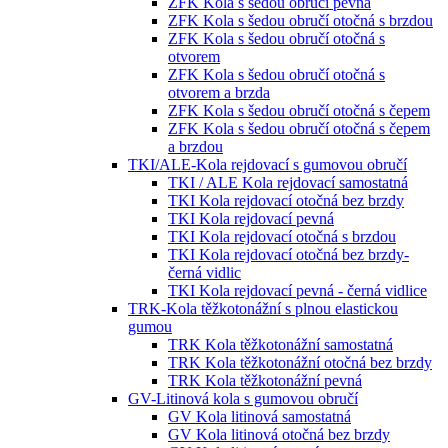
ZFK Kola s šedou obručí pevná
ZFK Kola s šedou obručí otočná s brzdou
ZFK Kola s šedou obručí otočná s
otvorem
ZFK Kola s šedou obručí otočná s
otvorem a brzda
ZFK Kola s šedou obručí otočná s čepem
ZFK Kola s šedou obručí otočná s čepem
a brzdou
TKI/ALE-Kola rejdovací s gumovou obručí
TKI / ALE Kola rejdovací samostatná
TKI Kola rejdovací otočná bez brzdy
TKI Kola rejdovací pevná
TKI Kola rejdovací otočná s brzdou
TKI Kola rejdovací otočná bez brzdy-
černá vidlic
TKI Kola rejdovací pevná - černá vidlice
TRK-Kola těžkotonážní s plnou elastickou
gumou
TRK Kola těžkotonážní samostatná
TRK Kola těžkotonážní otočná bez brzdy
TRK Kola těžkotonážní pevná
GV-Litinová kola s gumovou obručí
GV Kola litinová samostatná
GV Kola litinová otočná bez brzdy