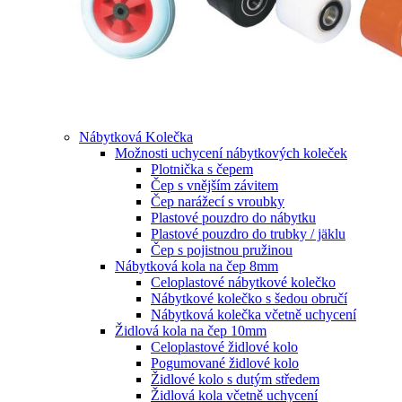
Nábytková Kolečka
Možnosti uchycení nábytkových koleček
Plotnička s čepem
Čep s vnějším závitem
Čep narážecí s vroubky
Plastové pouzdro do nábytku
Plastové pouzdro do trubky / jäklu
Čep s pojistnou pružinou
Nábytková kola na čep 8mm
Celoplastové nábytkové kolečko
Nábytkové kolečko s šedou obručí
Nábytková kolečka včetně uchycení
Židlová kola na čep 10mm
Celoplastové židlové kolo
Pogumované židlové kolo
Židlové kolo s dutým středem
Židlová kola včetně uchycení