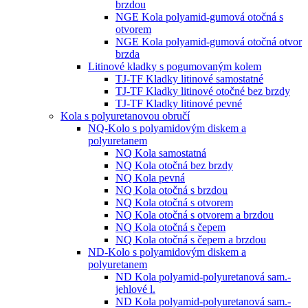
brzdou
NGE Kola polyamid-gumová otočná s
otvorem
NGE Kola polyamid-gumová otočná otvor
brzda
Litinové kladky s pogumovaným kolem
TJ-TF Kladky litinové samostatné
TJ-TF Kladky litinové otočné bez brzdy
TJ-TF Kladky litinové pevné
Kola s polyuretanovou obručí
NQ-Kolo s polyamidovým diskem a
polyuretanem
NQ Kola samostatná
NQ Kola otočná bez brzdy
NQ Kola pevná
NQ Kola otočná s brzdou
NQ Kola otočná s otvorem
NQ Kola otočná s otvorem a brzdou
NQ Kola otočná s čepem
NQ Kola otočná s čepem a brzdou
ND-Kolo s polyamidovým diskem a
polyuretanem
ND Kola polyamid-polyuretanová sam.-
jehlové l.
ND Kola polyamid-polyuretanová sam.-