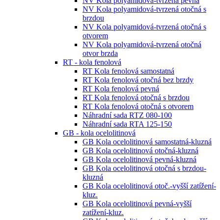
NV Kola polyamidová-tvrzená pevná
NV Kola polyamidová-tvrzená otočná s
brzdou
NV Kola polyamidová-tvrzená otočná s
otvorem
NV Kola polyamidová-tvrzená otočná
otvor brzda
RT - kola fenolová
RT Kola fenolová samostatná
RT Kola fenolová otočná bez brzdy
RT Kola fenolová pevná
RT Kola fenolová otočná s brzdou
RT Kola fenolová otočná s otvorem
Náhradní sada RTZ 080-100
Náhradní sada RTA 125-150
GB - kola ocelolitinová
GB Kola ocelolitinová samostatná-kluzná
GB Kola ocelolitinová otočná-kluzná
GB Kola ocelolitinová pevná-kluzná
GB Kola ocelolitinová otočná s brzdou-
kluzná
GB Kola ocelolitinová otoč.-vyšší zatížení-
kluz.
GB Kola ocelolitinová pevná-vyšší
zatížení-kluz.