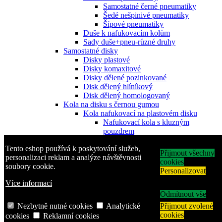
Samostatné černé pneumatiky
Šedé nešpinivé pneumatiky
Šípové pneumatiky
Duše k nafukovacím kolům
Sady duše+pneu-různé druhy
Samostatné disky
Disky plastové
Disky komaxitové
Disky dělené pozinkované
Disk dělený hlíníkový
Disk dělený homologovaný
Kola na disku s černou gumou
Kola nafukovací na plastovém disku
Nafukovací kola s kluzným
pouzdrem
nafukovací kola s jehlovým
Tento eshop používá k poskytování služeb,
ložiskem
Přijmout všechny
personalizaci reklam a analýze návštěvnosti
Nafukovací kola s kuličkovým
cookies
soubory cookie.
ložiskem
Personalizovat
Kola nafukovací na plechovém disku
Více informací
Nafukovací kola s kluzným
pouzdrem
Odmítnout vše
Nafukovací kola s jehlovým
Nezbytně nutné cookies
Analytické
Přijmout zvolené
ložiskem
cookies
cookies
Reklamní cookies
Nafukovací kola s kuličkovým