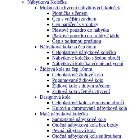
Nábytková Kolečka
Možnosti uchycení nábytkových koleček
Plotnička s čepem
Čep s vnějším závitem
Čep narážecí s vroubky
Plastové pouzdro do nábytku
Plastové pouzdro do trubky / jäklu
Čep s pojistnou pružinou
Nábytková kola na čep 8mm
Celoplastové nábytkové kolečko
Nábytkové kolečko s šedou obručí
Nábytková kolečka včetně uchycení
Židlová kola na čep 10mm
Celoplastové židlové kolo
Pogumované židlové kolo
Židlové kolo s dutým středem
Židlová kola včetně uchycení
Designová kola
Celoplastové kolo s gumovou obručí
Kulová a chromovaná nábytková kola
Malá nábytková kolečka
Samostatné nábytkové kola
Otočná nábytková kola bez brzdy
Pevná nábytková kola
Otočná nábytková kola se šroubem