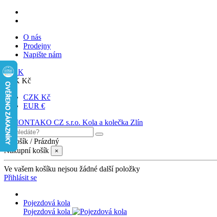
O nás
Prodejny
Napište nám
SK
CZK Kč
CZK Kč
EUR €
0
Košík
/
Prázdný
Nákupní košík
×
Ve vašem košíku nejsou žádné další položky
Přihlásit se
Pojezdová kola
Pojezdová kola