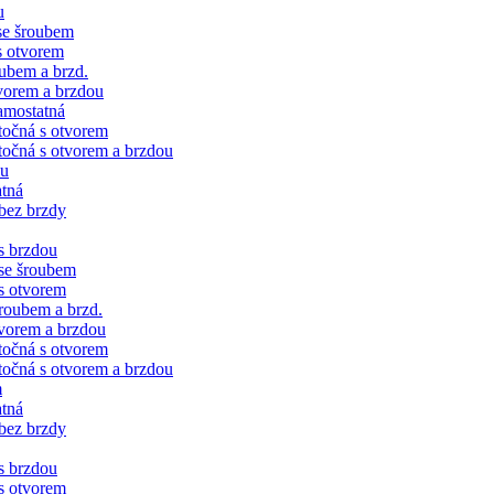
u
se šroubem
s otvorem
ubem a brzd.
vorem a brzdou
amostatná
točná s otvorem
očná s otvorem a brzdou
ku
tná
bez brzdy
s brzdou
se šroubem
s otvorem
roubem a brzd.
vorem a brzdou
točná s otvorem
očná s otvorem a brzdou
m
tná
bez brzdy
s brzdou
s otvorem