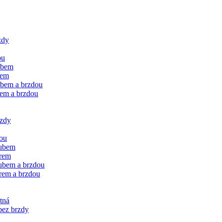
zdy
ou
ubem
rem
ubem a brzdou
rem a brzdou
rzdy
dou
oubem
orem
oubem a brzdou
rem a brzdou
tná
bez brzdy