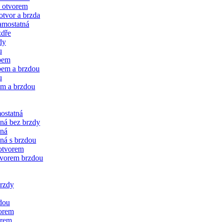
 otvorem
tvor a brzda
amostatná
zdře
dy
u
bem
bem a brzdou
u
em a brzdou
ostatná
čná bez brzdy
vná
ná s brzdou
 otvorem
tvorem brzdou
brzdy
dou
vorem
orem