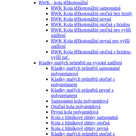
RWK - kola těžkotonážní
RWK Kola těžkotonážní samostatná
RWK Kola těžkotonážní otočná bez brzdy
RWK Kola těžkotonážní pevná
RWK Kola těžkotonážní otočná s brzdou
RWK Kola těžkotonážní otočná pro vyšší
zatížení
RWK Kola těžkotonážní pevná pro vyšší
zatížení
RWK Kola těžkotonážní otočná s brzdou-
vyšší zať.
Kladky malých průměrů na vysoké zatížení
Kladky malých průměrů samostatné
polyuretanové
Kladky malých průměrů otočné s
polyuretanem
Kladky malých průměrů pevné s
polyuretanem
Samostatná kola polyamidová
Otočná kola polyamidová
Pevná kola polyamidová
Kola z hliníkové slitiny samostatná
Kola z hliníkové slitiny otočná
Kola z hliníkové slitiny pevná
Kladky malých průměrů otočné s