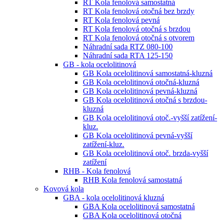
RT Kola fenolová samostatná
RT Kola fenolová otočná bez brzdy
RT Kola fenolová pevná
RT Kola fenolová otočná s brzdou
RT Kola fenolová otočná s otvorem
Náhradní sada RTZ 080-100
Náhradní sada RTA 125-150
GB - kola ocelolitinová
GB Kola ocelolitinová samostatná-kluzná
GB Kola ocelolitinová otočná-kluzná
GB Kola ocelolitinová pevná-kluzná
GB Kola ocelolitinová otočná s brzdou-
kluzná
GB Kola ocelolitinová otoč.-vyšší zatížení-
kluz.
GB Kola ocelolitinová pevná-vyšší
zatížení-kluz.
GB Kola ocelolitinová otoč. brzda-vyšší
zatížení
RHB - Kola fenolová
RHB Kola fenolová samostatná
Kovová kola
GBA - kola ocelolitinová kluzná
GBA Kola ocelolitinová samostatná
GBA Kola ocelolitinová otočná