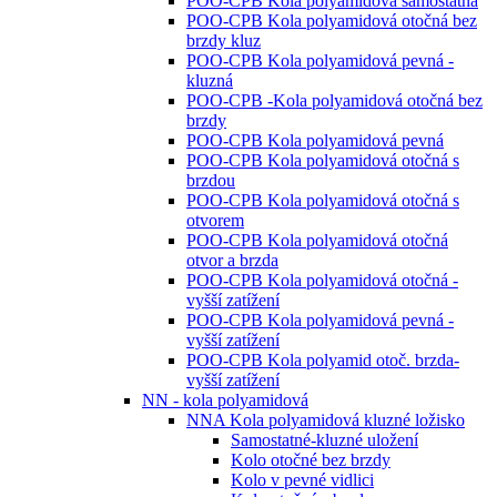
POO-CPB Kola polyamidová samostatná
POO-CPB Kola polyamidová otočná bez
brzdy kluz
POO-CPB Kola polyamidová pevná -
kluzná
POO-CPB -Kola polyamidová otočná bez
brzdy
POO-CPB Kola polyamidová pevná
POO-CPB Kola polyamidová otočná s
brzdou
POO-CPB Kola polyamidová otočná s
otvorem
POO-CPB Kola polyamidová otočná
otvor a brzda
POO-CPB Kola polyamidová otočná -
vyšší zatížení
POO-CPB Kola polyamidová pevná -
vyšší zatížení
POO-CPB Kola polyamid otoč. brzda-
vyšší zatížení
NN - kola polyamidová
NNA Kola polyamidová kluzné ložisko
Samostatné-kluzné uložení
Kolo otočné bez brzdy
Kolo v pevné vidlici