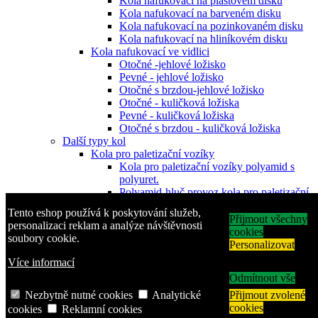
Kola nafukovací na plastovém disku
Kola nafukovací na barveném disku
Kola nafukovací na pozinkovaném disku
Kola nafukovací na hliníkovém disku
Kola nafukovací ve vidlici
Otočné -jehlové ložisko
Pevné - jehlové ložisko
Otočné s brzdou-jehlové ložisko
Otočné - kuličková ložiska
Pevné - kuličková ložiska
Otočné s brzdou - kuličková ložiska
Další typy kol
Kola pro paletizační vozíky
Kola pro paletizační vozíky polyamid s
polyuret.
Polyamid-hluč.provoz kola pro paletizační
vozíky
Tento eshop používá k poskytování služeb,
Kola pro paletizační vozíky polyuretanová
Přijmout všechny
personalizaci reklam a analýze návštěvnosti
Pogumovaná hliníková kola pro
cookies
soubory cookie.
paletizační vozíky
Personalizovat
Kovová kola-těžké provozy pro paletizační
Více informací
v
Odmítnout vše
Pryžová kola s plastovým diskem
Pryžová kola plastový disk-šedá obruč-
Nezbytně nutné cookies
Analytické
Přijmout zvolené
kluzné
cookies
cookies
Reklamní cookies