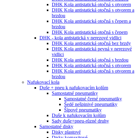
DHK Kola antistatická otočná s otvorem
DHK Kola antistatická otočná s otvorem a
brzdou
DHK Kola antistatická otočná s čepem a
brzdou
DHK Kola antistatická otočná s čepem
DHK - kola antistatická v nerezové vidlici
DHK Kola antistatická otočná bez brzdy
DHK Kola antistatická pevná v nerezové
vidlici
DHK Kola antistatická otočná s brzdou
DHK Kola antistatická otočná s otvorem
DHK Kola antistatická otočná s otvorem a
brzdou
Nafukovací kola
Duše + pneu k nafukovacím kolům
Samostatné pneumatiky
Samostatné černé pneumatiky
Šedé nešpinivé pneumatiky
Šípové pneumatiky
Duše k nafukovacím kolům
Sady duše+pneu-různé druhy
Samostatné disky
Disky plastové
Disky komaxitové