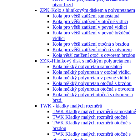
otvor brzd
ZPK-Kolo s hliníkovým diskem a polyuretanem
Kola pro větší zatížení samostatná
Kola pro větší zatížení v otočné vidlici
Kola pro větší zatížení v pevné vidlici
Kola pro větší zatížení v pevné bržděné
vidlici
Kola pro větší zatížení otočná s brzdou
Kola pro větší zatížení otočná s otvorem
Kola větší zatížení otoč. s otvorem brzdou
ZZK-Hliníkový disk s měkkým polyuretanem
Kola měkký polyuretan samostatná
Kola měkký polyuretan v otočné vidlici
Kola měkký polyuretan v pevné vidlici
Kola měkký polyuretan otočná s brzdou
Kola měkký polyuretan otočná s otvorem
Kola měkký polyuret otočná s otvorem a
brzd.
TWK - kladky malých rozměrů
TWK Kladky malých rozměrů samostatné
TWK Kladky malých rozměrů otočné
TWK Kladky malých rozměrů otočné s
brzdou
TWK Kladky malých rozměrů otočné s
otvorem a brzdou