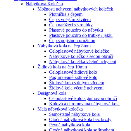
Nábytková Kolečka
Možnosti uchycení nábytkových koleček
Plotnička s čepem
Čep s vnějším závitem
Čep narážecí s vroubky
Plastové pouzdro do nábytku
Plastové pouzdro do trubky / jäklu
Čep s pojistnou pružinou
Nábytková kola na čep 8mm
Celoplastové nábytkové kolečko
Nábytkové kolečko s šedou obručí
Nábytková kolečka včetně uchycení
Židlová kola na čep 10mm
Celoplastové židlové kolo
Pogumované židlové kolo
Židlové kolo s dutým středem
Židlová kola včetně uchycení
Designová kola
Celoplastové kolo s gumovou obručí
Kulová a chromovaná nábytková kola
Malá nábytková kolečka
Samostatné nábytkové kola
Otočná nábytková kola bez brzdy
Pevná nábytková kola
Otočná nábytková kola se šroubem