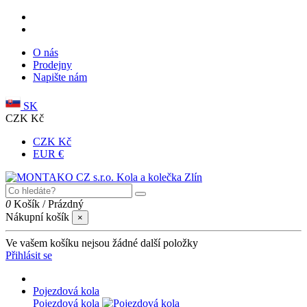
O nás
Prodejny
Napište nám
SK
CZK Kč
CZK Kč
EUR €
0
Košík
/
Prázdný
Nákupní košík
×
Ve vašem košíku nejsou žádné další položky
Přihlásit se
Pojezdová kola
Pojezdová kola