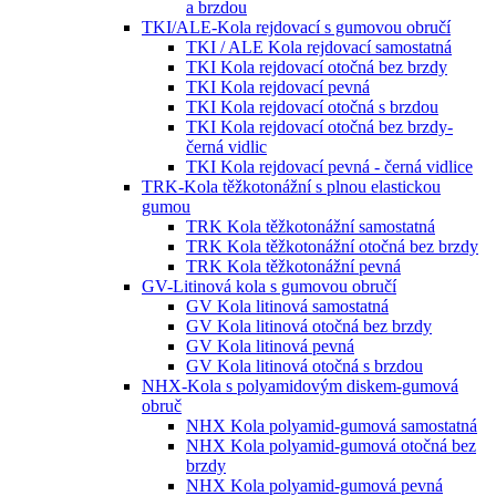
a brzdou
TKI/ALE-Kola rejdovací s gumovou obručí
TKI / ALE Kola rejdovací samostatná
TKI Kola rejdovací otočná bez brzdy
TKI Kola rejdovací pevná
TKI Kola rejdovací otočná s brzdou
TKI Kola rejdovací otočná bez brzdy-
černá vidlic
TKI Kola rejdovací pevná - černá vidlice
TRK-Kola těžkotonážní s plnou elastickou
gumou
TRK Kola těžkotonážní samostatná
TRK Kola těžkotonážní otočná bez brzdy
TRK Kola těžkotonážní pevná
GV-Litinová kola s gumovou obručí
GV Kola litinová samostatná
GV Kola litinová otočná bez brzdy
GV Kola litinová pevná
GV Kola litinová otočná s brzdou
NHX-Kola s polyamidovým diskem-gumová
obruč
NHX Kola polyamid-gumová samostatná
NHX Kola polyamid-gumová otočná bez
brzdy
NHX Kola polyamid-gumová pevná