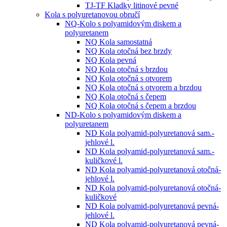
TJ-TF Kladky litinové pevné
Kola s polyuretanovou obručí
NQ-Kolo s polyamidovým diskem a
polyuretanem
NQ Kola samostatná
NQ Kola otočná bez brzdy
NQ Kola pevná
NQ Kola otočná s brzdou
NQ Kola otočná s otvorem
NQ Kola otočná s otvorem a brzdou
NQ Kola otočná s čepem
NQ Kola otočná s čepem a brzdou
ND-Kolo s polyamidovým diskem a
polyuretanem
ND Kola polyamid-polyuretanová sam.-
jehlové l.
ND Kola polyamid-polyuretanová sam.-
kuličkové l.
ND Kola polyamid-polyuretanová otočná-
jehlové l.
ND Kola polyamid-polyuretanová otočná-
kuličkové
ND Kola polyamid-polyuretanová pevná-
jehlové l.
ND Kola polyamid-polyuretanová pevná-