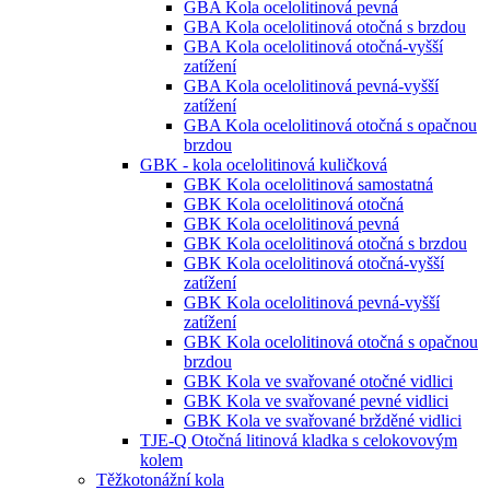
GBA Kola ocelolitinová pevná
GBA Kola ocelolitinová otočná s brzdou
GBA Kola ocelolitinová otočná-vyšší
zatížení
GBA Kola ocelolitinová pevná-vyšší
zatížení
GBA Kola ocelolitinová otočná s opačnou
brzdou
GBK - kola ocelolitinová kuličková
GBK Kola ocelolitinová samostatná
GBK Kola ocelolitinová otočná
GBK Kola ocelolitinová pevná
GBK Kola ocelolitinová otočná s brzdou
GBK Kola ocelolitinová otočná-vyšší
zatížení
GBK Kola ocelolitinová pevná-vyšší
zatížení
GBK Kola ocelolitinová otočná s opačnou
brzdou
GBK Kola ve svařované otočné vidlici
GBK Kola ve svařované pevné vidlici
GBK Kola ve svařované bržděné vidlici
TJE-Q Otočná litinová kladka s celokovovým
kolem
Těžkotonážní kola