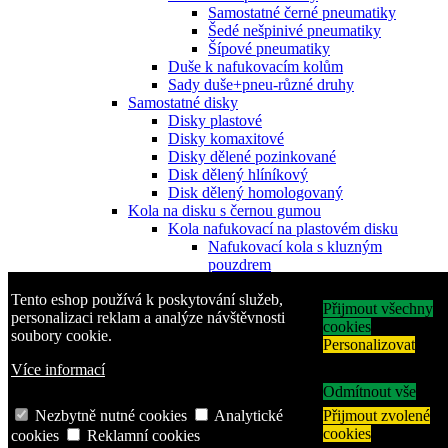
Samostatné černé pneumatiky
Šedé nešpinivé pneumatiky
Šípové pneumatiky
Duše k nafukovacím kolům
Sady duše+pneu-různé druhy
Samostatné disky
Disky plastové
Disky komaxitové
Disky dělené pozinkované
Disk dělený hlíníkový
Disk dělený homologovaný
Kola na disku s černou gumou
Kola nafukovací na plastovém disku
Nafukovací kola s kluzným
pouzdrem
nafukovací kola s jehlovým
Tento eshop používá k poskytování služeb,
ložiskem
Přijmout všechny
personalizaci reklam a analýze návštěvnosti
Nafukovací kola s kuličkovým
cookies
soubory cookie.
ložiskem
Personalizovat
Kola nafukovací na plechovém disku
Více informací
Nafukovací kola s kluzným
pouzdrem
Odmítnout vše
Nafukovací kola s jehlovým
Nezbytně nutné cookies
Analytické
Přijmout zvolené
ložiskem
cookies
cookies
Reklamní cookies
Nafukovací kola s kuličkovým