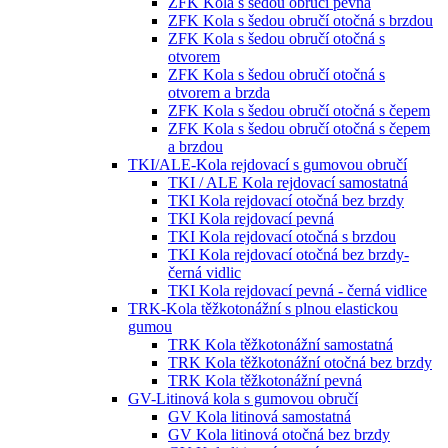
ZFK Kola s šedou obručí pevná
ZFK Kola s šedou obručí otočná s brzdou
ZFK Kola s šedou obručí otočná s
otvorem
ZFK Kola s šedou obručí otočná s
otvorem a brzda
ZFK Kola s šedou obručí otočná s čepem
ZFK Kola s šedou obručí otočná s čepem
a brzdou
TKI/ALE-Kola rejdovací s gumovou obručí
TKI / ALE Kola rejdovací samostatná
TKI Kola rejdovací otočná bez brzdy
TKI Kola rejdovací pevná
TKI Kola rejdovací otočná s brzdou
TKI Kola rejdovací otočná bez brzdy-
černá vidlic
TKI Kola rejdovací pevná - černá vidlice
TRK-Kola těžkotonážní s plnou elastickou
gumou
TRK Kola těžkotonážní samostatná
TRK Kola těžkotonážní otočná bez brzdy
TRK Kola těžkotonážní pevná
GV-Litinová kola s gumovou obručí
GV Kola litinová samostatná
GV Kola litinová otočná bez brzdy