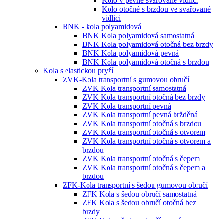
Kolo v pevné svařované vidlici
Kolo otočné s brzdou ve svařované
vidlici
BNK - kola polyamidová
BNK Kola polyamidová samostatná
BNK Kola polyamidová otočná bez brzdy
BNK Kola polyamidová pevná
BNK Kola polyamidová otočná s brzdou
Kola s elastickou pryží
ZVK-Kola transportní s gumovou obručí
ZVK Kola transportní samostatná
ZVK Kola transportní otočná bez brzdy
ZVK Kola transportní pevná
ZVK Kola transportní pevná bržděná
ZVK Kola transportní otočná s brzdou
ZVK Kola transportní otočná s otvorem
ZVK Kola transportní otočná s otvorem a
brzdou
ZVK Kola transportní otočná s čepem
ZVK Kola transportní otočná s čepem a
brzdou
ZFK-Kola transportní s šedou gumovou obručí
ZFK Kola s šedou obručí samostatná
ZFK Kola s šedou obručí otočná bez
brzdy