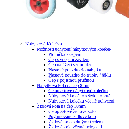
Nábytková Kolečka
Možnosti uchycení nábytkových koleček
Plotnička s čepem
Čep s vnějším závitem
Čep narážecí s vroubky
Plastové pouzdro do nábytku
Plastové pouzdro do trubky / jäklu
Čep s pojistnou pružinou
Nábytková kola na čep 8mm
Celoplastové nábytkové kolečko
Nábytkové kolečko s šedou obručí
Nábytková kolečka včetně uchycení
Židlová kola na čep 10mm
Celoplastové židlové kolo
Pogumované židlové kolo
Židlové kolo s dutým středem
Židlová kola včetně uchycení