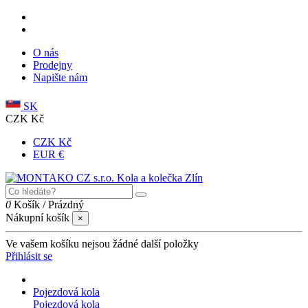
O nás
Prodejny
Napište nám
SK
CZK Kč
CZK Kč
EUR €
0
Košík
/
Prázdný
Nákupní košík
×
Ve vašem košíku nejsou žádné další položky
Přihlásit se
Pojezdová kola
Pojezdová kola