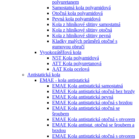
polyuretanem
Samostatná kola polyamidová
Otočná kola polyamidová
Pevná kola polyamidová
Kola z hliníkové slitiny samostatná
Kola z hliníkové slitiny otočná
Kola z hliníkové slitiny pevná
Kladky malých průměrů otočné s
gumovou obručí
Vysokozátěžová kola
N5T Kola polyamidová
ATT Kola polyuretanová
AAT Kola ocelová
Antistatická kola
EMAE - kola antistatická
EMAE Kola antistatická samostatná
EMAE Kola antistatická otočná bez brzdy
EMAE Kola antistatická pevná
EMAE Kola antistatická otočná s brzdou
EMAE Kola antistatická otočná se
šroubem
EMAE Kola antistatická otočná s otvorem
EMAE Kola antistat. otočná se šroubem a
brzdou
EMAE Kola antistatická otočná s otvorem