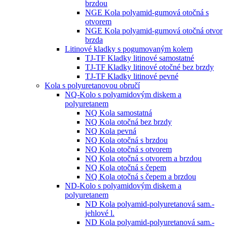
brzdou
NGE Kola polyamid-gumová otočná s
otvorem
NGE Kola polyamid-gumová otočná otvor
brzda
Litinové kladky s pogumovaným kolem
TJ-TF Kladky litinové samostatné
TJ-TF Kladky litinové otočné bez brzdy
TJ-TF Kladky litinové pevné
Kola s polyuretanovou obručí
NQ-Kolo s polyamidovým diskem a
polyuretanem
NQ Kola samostatná
NQ Kola otočná bez brzdy
NQ Kola pevná
NQ Kola otočná s brzdou
NQ Kola otočná s otvorem
NQ Kola otočná s otvorem a brzdou
NQ Kola otočná s čepem
NQ Kola otočná s čepem a brzdou
ND-Kolo s polyamidovým diskem a
polyuretanem
ND Kola polyamid-polyuretanová sam.-
jehlové l.
ND Kola polyamid-polyuretanová sam.-