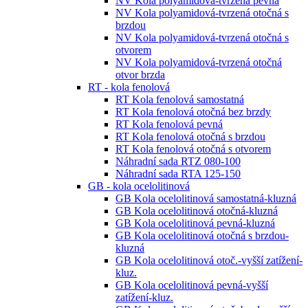
NV Kola polyamidová-tvrzená pevná
NV Kola polyamidová-tvrzená otočná s
brzdou
NV Kola polyamidová-tvrzená otočná s
otvorem
NV Kola polyamidová-tvrzená otočná
otvor brzda
RT - kola fenolová
RT Kola fenolová samostatná
RT Kola fenolová otočná bez brzdy
RT Kola fenolová pevná
RT Kola fenolová otočná s brzdou
RT Kola fenolová otočná s otvorem
Náhradní sada RTZ 080-100
Náhradní sada RTA 125-150
GB - kola ocelolitinová
GB Kola ocelolitinová samostatná-kluzná
GB Kola ocelolitinová otočná-kluzná
GB Kola ocelolitinová pevná-kluzná
GB Kola ocelolitinová otočná s brzdou-
kluzná
GB Kola ocelolitinová otoč.-vyšší zatížení-
kluz.
GB Kola ocelolitinová pevná-vyšší
zatížení-kluz.