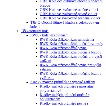
GBK Kola ocelolitinová otočná s opačnou
brzdou
GBK Kola ve svařované otočné vidlici
GBK Kola ve svařované pevné vidlici
GBK Kola ve svařované bržděné vidlici
TJE-Q Otočná litinová kladka s celokovovým
kolem
Těžkotonážní kola
RWK - kola těžkotonážní
RWK Kola těžkotonážní samostatná
RWK Kola těžkotonážní otočná bez brzdy
RWK Kola těžkotonážní pevná
RWK Kola těžkotonážní otočná s brzdou
RWK Kola těžkotonážní otočná pro vyšší
zatížení
RWK Kola těžkotonážní pevná pro vyšší
zatížení
RWK Kola těžkotonážní otočná s brzdou-
vyšší zať.
Kladky malých průměrů na vysoké zatížení
Kladky malých průměrů samostatné
polyuretanové
Kladky malých průměrů otočné s
polyuretanem
Kladky malých průměrů pevné s