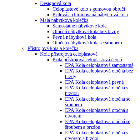
Designová kola
Celoplastové kolo s gumovou obručí
Kulová a chromovaná nábytková kola
Malá nábytková kolečka
Samostatné nábytkové kola
Otočná nábytková kola bez brzdy
Pevná nábytková kola
Otočná nábytková kola se šroubem
Přístrojová kola a kolečka
Kola přístrojová celoplastová
Kola přístrojová celoplastová černá
EPA Kola celoplastová samostatná
EPA Kola celoplastová otočná bez
brzdy
EPA Kola celoplastová pevná
EPA Kola celoplastová otočná s
brzdou
EPA Kola celoplastová otočná se
šroubem
EPA Kola celoplastová otočná s
otvorem
EPA Kola celoplastová otočná se
šroubem a brzdou
EPA Kola celoplastová otočná s
otvorem a brzdou